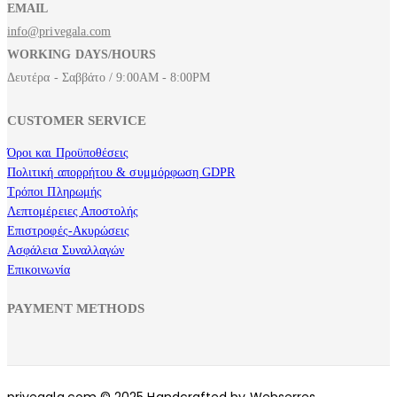
EMAIL
info@privegala.com
WORKING DAYS/HOURS
Δευτέρα - Σαββάτο / 9:00AM - 8:00PM
CUSTOMER SERVICE
Όροι και Προϋποθέσεις
Πολιτική απορρήτου & συμμόρφωση GDPR
Τρόποι Πληρωμής
Λεπτομέρειες Αποστολής
Επιστροφές-Ακυρώσεις
Ασφάλεια Συναλλαγών
Επικοινωνία
PAYMENT METHODS
privegala.com © 2025 Handcrafted by Webserres