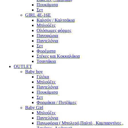
Πουκάμισα
Σετ
GIRL 4Ε-16Ε
Καλσόν / Καλτσάκια
Μπλούζες
Ολόσωμες φόρμες
Πανοφώρια
Παντελόνια
Σετ
Φορέματα
Στέκες και Κοκκαλάκια
Τσαντάκια
OUTLET
Baby boy
Γιλέκα
Μπλούζες
Παντελόνια
Πουκάμισα
Σετ
Φορμάκια / Πυτζάμες
Baby Girl
Μπλούζες
Παντελόνια
Πανωφόρια ( Μπολερό,Παλτό , Καμπαρντίνες ,