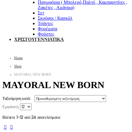
Πανωφόρια ( Μπολερό,Παλτό , Καμπαρντίνες ,
Ζακέτες , Αμάνικα)
Σετ
Σκούφοι / Κασκόλ
Τσάντες
Φορέματα
Φούστες
ΧΡΙΣΤΟΥΓΕΝΝΙΑΤΙΚΑ
Home
Shop
MAYORAL NEW BORN
MAYORAL NEW BORN
Ταξινόμηση κατά:
Εμφάνιση:
Βλέπετε 1–12 από 24 αποτελέσματα