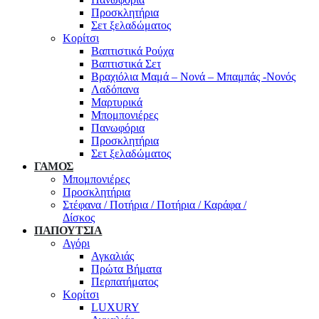
Προσκλητήρια
Σετ ξελαδώματος
Κορίτσι
Βαπτιστικά Ρούχα
Βαπτιστικά Σετ
Βραχιόλια Μαμά – Νονά – Μπαμπάς -Νονός
Λαδόπανα
Μαρτυρικά
Μπομπονιέρες
Πανωφόρια
Προσκλητήρια
Σετ ξελαδώματος
ΓΑΜΟΣ
Μπομπονιέρες
Προσκλητήρια
Στέφανα / Ποτήρια / Ποτήρια / Καράφα /
Δίσκος
ΠΑΠΟΥΤΣΙΑ
Αγόρι
Αγκαλιάς
Πρώτα Βήματα
Περπατήματος
Κορίτσι
LUXURY