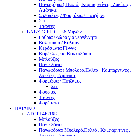
Πανωφόρια ( Παλτό , Καμπαρντίνες , Ζακέτες ,
Αμάνικα)
Σαλοπέτες / Φορμάκια / Πυτζάμες
Σετ
Τσάντες
BABY GIRL 0 – 36 Μηνών
Γούρια / Δώρα για νεογέννητα
Καλτσάκια / Καλσόν
Κεράσματα Γέννας
Κορδέλες και Κοκκαλάκια
Μπλούζες
Παντελόνια
Πανωφόρια ( Μπολερό,Παλτό , Καμπαρντίνες ,
Ζακέτες , Αμάνικα)
Φορμάκια / Πυτζάμες
Σετ
Φούστες
Τσάντες
Φορέματα
ΠΑΙΔΙΚΟ
ΑΓΟΡΙ 4Ε-16Ε
Μπλούζες
Παντελόνια
Πανωφόρια( Μπολερό,Παλτό , Καμπαρντίνες ,
Ζακέτες , Αμάνικα)