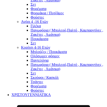
Ζακέτες , Αμάνικα)
Σετ
Φορέματα
Φορμάκια / Πυτζάμες
Φούστες
Αγόρι 4 -16 Ετών
Γιλέκα
Πανωφόρια ( Μπολερό,Παλτό , Καμπαρντίνες ,
Ζακέτες , Αμάνικα)
Πουκάμισα
Σετ
Κορίτσι 4-16 Ετών
Μπλούζες / Πουκάμισα
Ολόσωμες φόρμες
Παντελόνια
Πανωφόρια ( Μπολερό,Παλτό , Καμπαρντίνες ,
Ζακέτες , Αμάνικα)
Σετ
Σκούφοι / Κασκόλ
Τσάντες
Φορέματα
Φούστες
ΧΡΙΣΤΟΥΓΕΝΝΙΑΤΙΚΑ