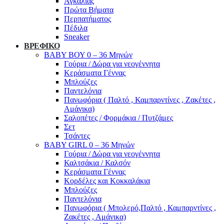
Αγκαλιάς
Πρώτα Βήματα
Περπατήματος
Πέδιλα
Sneaker
ΒΡΕΦΙΚΟ
ΒΑΒΥ ΒΟΥ 0 – 36 Μηνών
Γούρια / Δώρα για νεογέννητα
Κεράσματα Γέννας
Μπλούζες
Παντελόνια
Πανωφόρια ( Παλτό , Καμπαρντίνες , Ζακέτες ,
Αμάνικα)
Σαλοπέτες / Φορμάκια / Πυτζάμες
Σετ
Τσάντες
BABY GIRL 0 – 36 Μηνών
Γούρια / Δώρα για νεογέννητα
Καλτσάκια / Καλσόν
Κεράσματα Γέννας
Κορδέλες και Κοκκαλάκια
Μπλούζες
Παντελόνια
Πανωφόρια ( Μπολερό,Παλτό , Καμπαρντίνες ,
Ζακέτες , Αμάνικα)