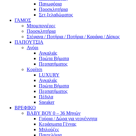
Πανωφόρια
Προσκλητήρια
Σετ ξελαδώματος
ΓΑΜΟΣ
Μπομπονιέρες
Προσκλητήρια
Στέφανα / Ποτήρια / Ποτήρια / Καράφα / Δίσκος
ΠΑΠΟΥΤΣΙΑ
Αγόρι
Αγκαλιάς
Πρώτα Βήματα
Περπατήματος
Κορίτσι
LUXURY
Αγκαλιάς
Πρώτα Βήματα
Περπατήματος
Πέδιλα
Sneaker
ΒΡΕΦΙΚΟ
ΒΑΒΥ ΒΟΥ 0 – 36 Μηνών
Γούρια / Δώρα για νεογέννητα
Κεράσματα Γέννας
Μπλούζες
Παντελόνια