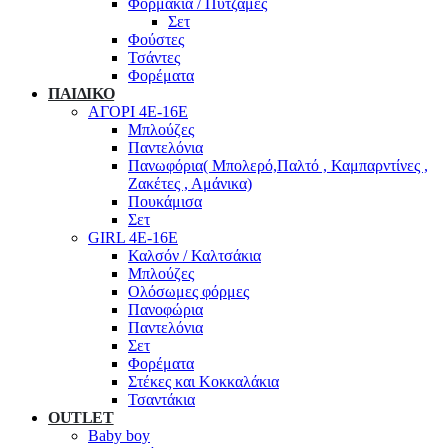
Φορμάκια / Πυτζάμες
Σετ
Φούστες
Τσάντες
Φορέματα
ΠΑΙΔΙΚΟ
ΑΓΟΡΙ 4Ε-16Ε
Μπλούζες
Παντελόνια
Πανωφόρια( Μπολερό,Παλτό , Καμπαρντίνες ,
Ζακέτες , Αμάνικα)
Πουκάμισα
Σετ
GIRL 4Ε-16Ε
Καλσόν / Καλτσάκια
Μπλούζες
Ολόσωμες φόρμες
Πανοφώρια
Παντελόνια
Σετ
Φορέματα
Στέκες και Κοκκαλάκια
Τσαντάκια
OUTLET
Baby boy