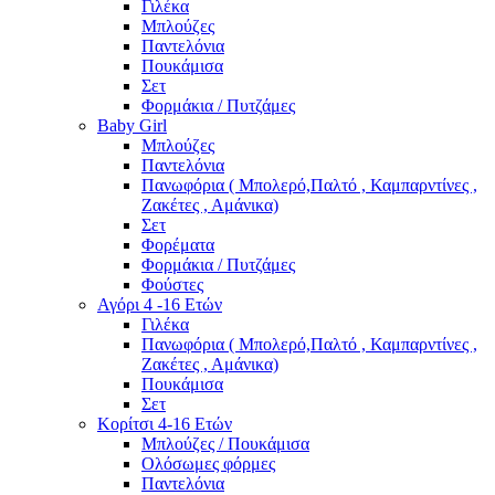
Γιλέκα
Μπλούζες
Παντελόνια
Πουκάμισα
Σετ
Φορμάκια / Πυτζάμες
Baby Girl
Μπλούζες
Παντελόνια
Πανωφόρια ( Μπολερό,Παλτό , Καμπαρντίνες ,
Ζακέτες , Αμάνικα)
Σετ
Φορέματα
Φορμάκια / Πυτζάμες
Φούστες
Αγόρι 4 -16 Ετών
Γιλέκα
Πανωφόρια ( Μπολερό,Παλτό , Καμπαρντίνες ,
Ζακέτες , Αμάνικα)
Πουκάμισα
Σετ
Κορίτσι 4-16 Ετών
Μπλούζες / Πουκάμισα
Ολόσωμες φόρμες
Παντελόνια