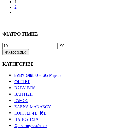
1
του
του
2
προϊόντος
προϊόντος
ΦΙΛΤΡΟ ΤΙΜΗΣ
Ελάχιστη
Μέγιστη
τιμή
τιμή
Φιλτράρισμα
ΚΑΤΗΓΟΡΙΕΣ
BABY GIRL 0 - 36 Μηνών
OUTLET
ΒΑΒΥ ΒΟΥ
ΒΑΠΤΙΣΗ
ΓΑΜΟΣ
ΕΛΕΝΑ ΜΑΝΑΚΟΥ
ΚΟΡΙΤΣΙ 4Ε-16Ε
ΠΑΠΟΥΤΣΙΑ
Χριστουγεννιάτικα