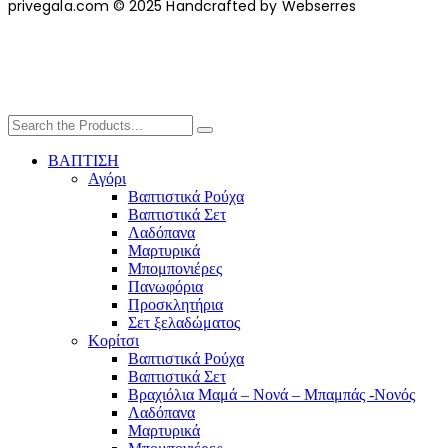
privegala.com © 2025 Handcrafted by Webserres
ΒΑΠΤΙΣΗ
Αγόρι
Βαπτιστικά Ρούχα
Βαπτιστικά Σετ
Λαδόπανα
Μαρτυρικά
Μπομπονιέρες
Πανωφόρια
Προσκλητήρια
Σετ ξελαδώματος
Κορίτσι
Βαπτιστικά Ρούχα
Βαπτιστικά Σετ
Βραχιόλια Μαμά – Νονά – Μπαμπάς -Νονός
Λαδόπανα
Μαρτυρικά