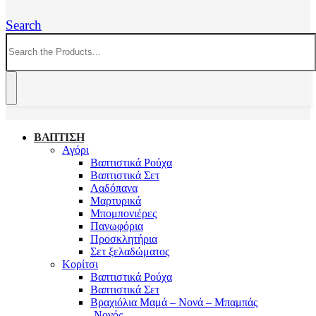
Search
ΒΑΠΤΙΣΗ
Αγόρι
Βαπτιστικά Ρούχα
Βαπτιστικά Σετ
Λαδόπανα
Μαρτυρικά
Μπομπονιέρες
Πανωφόρια
Προσκλητήρια
Σετ ξελαδώματος
Κορίτσι
Βαπτιστικά Ρούχα
Βαπτιστικά Σετ
Βραχιόλια Μαμά – Νονά – Μπαμπάς
-Νονός