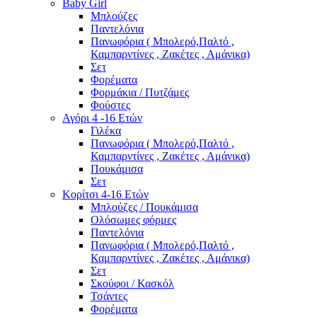
Baby Girl
Μπλούζες
Παντελόνια
Πανωφόρια ( Μπολερό,Παλτό ,
Καμπαρντίνες , Ζακέτες , Αμάνικα)
Σετ
Φορέματα
Φορμάκια / Πυτζάμες
Φούστες
Αγόρι 4 -16 Ετών
Γιλέκα
Πανωφόρια ( Μπολερό,Παλτό ,
Καμπαρντίνες , Ζακέτες , Αμάνικα)
Πουκάμισα
Σετ
Κορίτσι 4-16 Ετών
Μπλούζες / Πουκάμισα
Ολόσωμες φόρμες
Παντελόνια
Πανωφόρια ( Μπολερό,Παλτό ,
Καμπαρντίνες , Ζακέτες , Αμάνικα)
Σετ
Σκούφοι / Κασκόλ
Τσάντες
Φορέματα