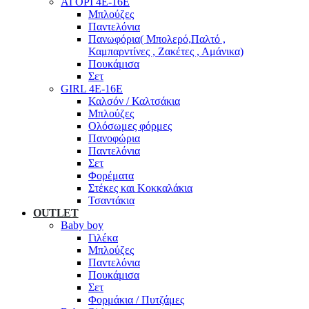
ΑΓΟΡΙ 4Ε-16Ε
Μπλούζες
Παντελόνια
Πανωφόρια( Μπολερό,Παλτό ,
Καμπαρντίνες , Ζακέτες , Αμάνικα)
Πουκάμισα
Σετ
GIRL 4Ε-16Ε
Καλσόν / Καλτσάκια
Μπλούζες
Ολόσωμες φόρμες
Πανοφώρια
Παντελόνια
Σετ
Φορέματα
Στέκες και Κοκκαλάκια
Τσαντάκια
OUTLET
Baby boy
Γιλέκα
Μπλούζες
Παντελόνια
Πουκάμισα
Σετ
Φορμάκια / Πυτζάμες