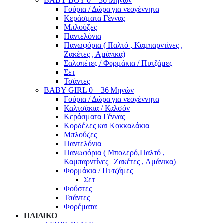
ΒΑΒΥ ΒΟΥ 0 – 36 Μηνών
Γούρια / Δώρα για νεογέννητα
Κεράσματα Γέννας
Μπλούζες
Παντελόνια
Πανωφόρια ( Παλτό , Καμπαρντίνες ,
Ζακέτες , Αμάνικα)
Σαλοπέτες / Φορμάκια / Πυτζάμες
Σετ
Τσάντες
BABY GIRL 0 – 36 Μηνών
Γούρια / Δώρα για νεογέννητα
Καλτσάκια / Καλσόν
Κεράσματα Γέννας
Κορδέλες και Κοκκαλάκια
Μπλούζες
Παντελόνια
Πανωφόρια ( Μπολερό,Παλτό ,
Καμπαρντίνες , Ζακέτες , Αμάνικα)
Φορμάκια / Πυτζάμες
Σετ
Φούστες
Τσάντες
Φορέματα
ΠΑΙΔΙΚΟ