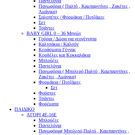
Παντελόνια
Πανωφόρια ( Παλτό , Καμπαρντίνες , Ζακέτες ,
Αμάνικα)
Σαλοπέτες / Φορμάκια / Πυτζάμες
Σετ
Τσάντες
BABY GIRL 0 – 36 Μηνών
Γούρια / Δώρα για νεογέννητα
Καλτσάκια / Καλσόν
Κεράσματα Γέννας
Κορδέλες και Κοκκαλάκια
Μπλούζες
Παντελόνια
Πανωφόρια ( Μπολερό,Παλτό , Καμπαρντίνες ,
Ζακέτες , Αμάνικα)
Φορμάκια / Πυτζάμες
Σετ
Φούστες
Τσάντες
Φορέματα
ΠΑΙΔΙΚΟ
ΑΓΟΡΙ 4Ε-16Ε
Μπλούζες
Παντελόνια
Πανωφόρια( Μπολερό,Παλτό , Καμπαρντίνες ,