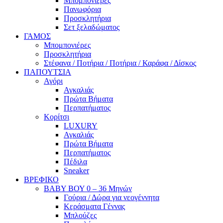
Μπομπονιέρες
Πανωφόρια
Προσκλητήρια
Σετ ξελαδώματος
ΓΑΜΟΣ
Μπομπονιέρες
Προσκλητήρια
Στέφανα / Ποτήρια / Ποτήρια / Καράφα / Δίσκος
ΠΑΠΟΥΤΣΙΑ
Αγόρι
Αγκαλιάς
Πρώτα Βήματα
Περπατήματος
Κορίτσι
LUXURY
Αγκαλιάς
Πρώτα Βήματα
Περπατήματος
Πέδιλα
Sneaker
ΒΡΕΦΙΚΟ
ΒΑΒΥ ΒΟΥ 0 – 36 Μηνών
Γούρια / Δώρα για νεογέννητα
Κεράσματα Γέννας
Μπλούζες