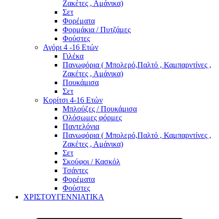
Ζακέτες , Αμάνικα)
Σετ
Φορέματα
Φορμάκια / Πυτζάμες
Φούστες
Αγόρι 4 -16 Ετών
Γιλέκα
Πανωφόρια ( Μπολερό,Παλτό , Καμπαρντίνες ,
Ζακέτες , Αμάνικα)
Πουκάμισα
Σετ
Κορίτσι 4-16 Ετών
Μπλούζες / Πουκάμισα
Ολόσωμες φόρμες
Παντελόνια
Πανωφόρια ( Μπολερό,Παλτό , Καμπαρντίνες ,
Ζακέτες , Αμάνικα)
Σετ
Σκούφοι / Κασκόλ
Τσάντες
Φορέματα
Φούστες
ΧΡΙΣΤΟΥΓΕΝΝΙΑΤΙΚΑ