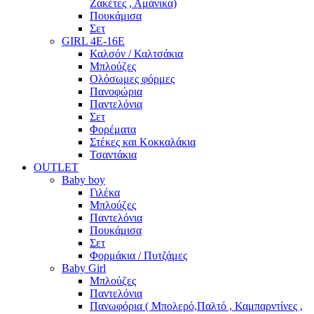
Ζακέτες , Αμάνικα)
Πουκάμισα
Σετ
GIRL 4Ε-16Ε
Καλσόν / Καλτσάκια
Μπλούζες
Ολόσωμες φόρμες
Πανοφώρια
Παντελόνια
Σετ
Φορέματα
Στέκες και Κοκκαλάκια
Τσαντάκια
OUTLET
Baby boy
Γιλέκα
Μπλούζες
Παντελόνια
Πουκάμισα
Σετ
Φορμάκια / Πυτζάμες
Baby Girl
Μπλούζες
Παντελόνια
Πανωφόρια ( Μπολερό,Παλτό , Καμπαρντίνες ,