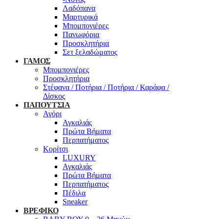
Λαδόπανα
Μαρτυρικά
Μπομπονιέρες
Πανωφόρια
Προσκλητήρια
Σετ ξελαδώματος
ΓΑΜΟΣ
Μπομπονιέρες
Προσκλητήρια
Στέφανα / Ποτήρια / Ποτήρια / Καράφα /
Δίσκος
ΠΑΠΟΥΤΣΙΑ
Αγόρι
Αγκαλιάς
Πρώτα Βήματα
Περπατήματος
Κορίτσι
LUXURY
Αγκαλιάς
Πρώτα Βήματα
Περπατήματος
Πέδιλα
Sneaker
ΒΡΕΦΙΚΟ