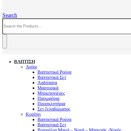
Search
ΒΑΠΤΙΣΗ
Αγόρι
Βαπτιστικά Ρούχα
Βαπτιστικά Σετ
Λαδόπανα
Μαρτυρικά
Μπομπονιέρες
Πανωφόρια
Προσκλητήρια
Σετ ξελαδώματος
Κορίτσι
Βαπτιστικά Ρούχα
Βαπτιστικά Σετ
Βραχιόλια Μαμά – Νονά – Μπαμπάς -Νονός