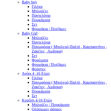
Baby boy
Γιλέκα
Μπλούζες
Παντελόνια
Πουκάμισα
Σετ
Φορμάκια / Πυτζάμες
Baby Girl
Μπλούζες
Παντελόνια
Πανωφόρια ( Μπολερό,Παλτό , Καμπαρντίνες ,
Ζακέτες , Αμάνικα)
Σετ
Φορέματα
Φορμάκια / Πυτζάμες
Φούστες
Αγόρι 4 -16 Ετών
Γιλέκα
Πανωφόρια ( Μπολερό,Παλτό , Καμπαρντίνες ,
Ζακέτες , Αμάνικα)
Πουκάμισα
Σετ
Κορίτσι 4-16 Ετών
Μπλούζες / Πουκάμισα
Ολόσωμες φόρμες