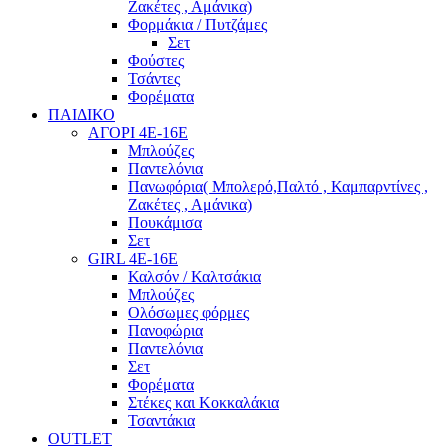
Ζακέτες , Αμάνικα)
Φορμάκια / Πυτζάμες
Σετ
Φούστες
Τσάντες
Φορέματα
ΠΑΙΔΙΚΟ
ΑΓΟΡΙ 4Ε-16Ε
Μπλούζες
Παντελόνια
Πανωφόρια( Μπολερό,Παλτό , Καμπαρντίνες ,
Ζακέτες , Αμάνικα)
Πουκάμισα
Σετ
GIRL 4Ε-16Ε
Καλσόν / Καλτσάκια
Μπλούζες
Ολόσωμες φόρμες
Πανοφώρια
Παντελόνια
Σετ
Φορέματα
Στέκες και Κοκκαλάκια
Τσαντάκια
OUTLET