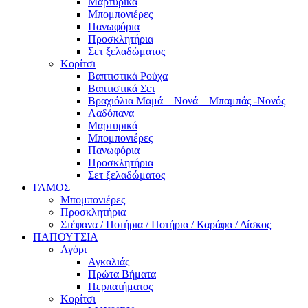
Μαρτυρικά
Μπομπονιέρες
Πανωφόρια
Προσκλητήρια
Σετ ξελαδώματος
Κορίτσι
Βαπτιστικά Ρούχα
Βαπτιστικά Σετ
Βραχιόλια Μαμά – Νονά – Μπαμπάς -Νονός
Λαδόπανα
Μαρτυρικά
Μπομπονιέρες
Πανωφόρια
Προσκλητήρια
Σετ ξελαδώματος
ΓΑΜΟΣ
Μπομπονιέρες
Προσκλητήρια
Στέφανα / Ποτήρια / Ποτήρια / Καράφα / Δίσκος
ΠΑΠΟΥΤΣΙΑ
Αγόρι
Αγκαλιάς
Πρώτα Βήματα
Περπατήματος
Κορίτσι