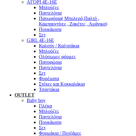
ΑΓΟΡΙ 4Ε-16Ε
Μπλούζες
Παντελόνια
Πανωφόρια( Μπολερό,Παλτό ,
Καμπαρντίνες , Ζακέτες , Αμάνικα)
Πουκάμισα
Σετ
GIRL 4Ε-16Ε
Καλσόν / Καλτσάκια
Μπλούζες
Ολόσωμες φόρμες
Πανοφώρια
Παντελόνια
Σετ
Φορέματα
Στέκες και Κοκκαλάκια
Τσαντάκια
OUTLET
Baby boy
Γιλέκα
Μπλούζες
Παντελόνια
Πουκάμισα
Σετ
Φορμάκια / Πυτζάμες