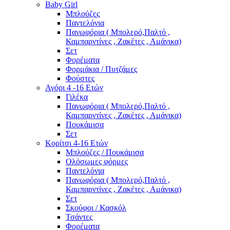
Baby Girl
Μπλούζες
Παντελόνια
Πανωφόρια ( Μπολερό,Παλτό ,
Καμπαρντίνες , Ζακέτες , Αμάνικα)
Σετ
Φορέματα
Φορμάκια / Πυτζάμες
Φούστες
Αγόρι 4 -16 Ετών
Γιλέκα
Πανωφόρια ( Μπολερό,Παλτό ,
Καμπαρντίνες , Ζακέτες , Αμάνικα)
Πουκάμισα
Σετ
Κορίτσι 4-16 Ετών
Μπλούζες / Πουκάμισα
Ολόσωμες φόρμες
Παντελόνια
Πανωφόρια ( Μπολερό,Παλτό ,
Καμπαρντίνες , Ζακέτες , Αμάνικα)
Σετ
Σκούφοι / Κασκόλ
Τσάντες
Φορέματα