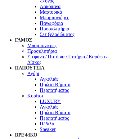
-Νονός
Λαδόπανα
Μαρτυρικά
Μπομπονιέρες
Πανωφόρια
Προσκλητήρια
Σετ ξελαδώματος
ΓΑΜΟΣ
Μπομπονιέρες
Προσκλητήρια
Στέφανα / Ποτήρια / Ποτήρια / Καράφα /
Δίσκος
ΠΑΠΟΥΤΣΙΑ
Αγόρι
Αγκαλιάς
Πρώτα Βήματα
Περπατήματος
Κορίτσι
LUXURY
Αγκαλιάς
Πρώτα Βήματα
Περπατήματος
Πέδιλα
Sneaker
ΒΡΕΦΙΚΟ