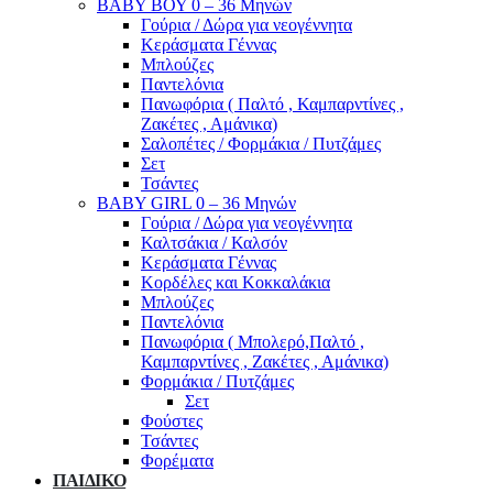
ΒΑΒΥ ΒΟΥ 0 – 36 Μηνών
Γούρια / Δώρα για νεογέννητα
Κεράσματα Γέννας
Μπλούζες
Παντελόνια
Πανωφόρια ( Παλτό , Καμπαρντίνες ,
Ζακέτες , Αμάνικα)
Σαλοπέτες / Φορμάκια / Πυτζάμες
Σετ
Τσάντες
BABY GIRL 0 – 36 Μηνών
Γούρια / Δώρα για νεογέννητα
Καλτσάκια / Καλσόν
Κεράσματα Γέννας
Κορδέλες και Κοκκαλάκια
Μπλούζες
Παντελόνια
Πανωφόρια ( Μπολερό,Παλτό ,
Καμπαρντίνες , Ζακέτες , Αμάνικα)
Φορμάκια / Πυτζάμες
Σετ
Φούστες
Τσάντες
Φορέματα
ΠΑΙΔΙΚΟ