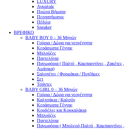
LUXURY
Αγκαλιάς
Πρώτα Βήματα
Περπατήματος
Πέδιλα
Sneaker
ΒΡΕΦΙΚΟ
ΒΑΒΥ ΒΟΥ 0 – 36 Μηνών
Γούρια / Δώρα για νεογέννητα
Κεράσματα Γέννας
Μπλούζες
Παντελόνια
Πανωφόρια ( Παλτό , Καμπαρντίνες , Ζακέτες ,
Αμάνικα)
Σαλοπέτες / Φορμάκια / Πυτζάμες
Σετ
Τσάντες
BABY GIRL 0 – 36 Μηνών
Γούρια / Δώρα για νεογέννητα
Καλτσάκια / Καλσόν
Κεράσματα Γέννας
Κορδέλες και Κοκκαλάκια
Μπλούζες
Παντελόνια
Πανωφόρια ( Μπολερό,Παλτό , Καμπαρντίνες ,