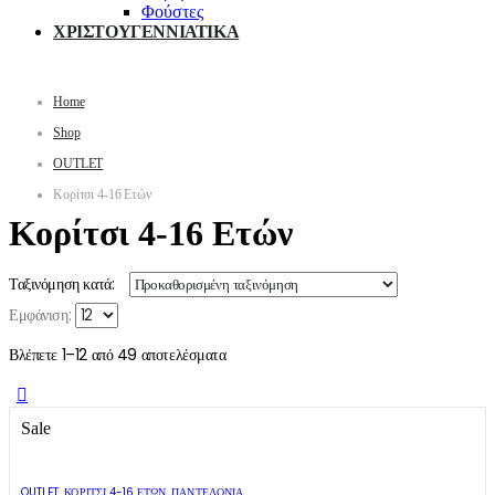
Φούστες
ΧΡΙΣΤΟΥΓΕΝΝΙΑΤΙΚΑ
Home
Shop
OUTLET
Κορίτσι 4-16 Ετών
Κορίτσι 4-16 Ετών
Ταξινόμηση κατά:
Εμφάνιση:
Βλέπετε 1–12 από 49 αποτελέσματα
Sale
Αυτό
Αυτό
το
το
OUTLET
,
ΚΟΡΊΤΣΙ 4-16 ΕΤΏΝ
,
ΠΑΝΤΕΛΌΝΙΑ