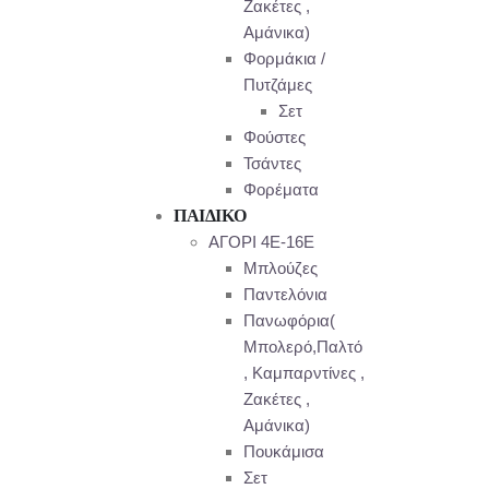
Ζακέτες ,
Αμάνικα)
Φορμάκια /
Πυτζάμες
Σετ
Φούστες
Τσάντες
Φορέματα
ΠΑΙΔΙΚΟ
ΑΓΟΡΙ 4Ε-16Ε
Μπλούζες
Παντελόνια
Πανωφόρια(
Μπολερό,Παλτό
, Καμπαρντίνες ,
Ζακέτες ,
Αμάνικα)
Πουκάμισα
Σετ