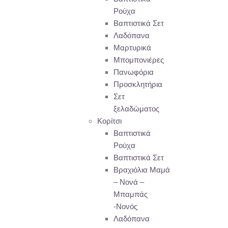
Ρούχα
Βαπτιστικά Σετ
Λαδόπανα
Μαρτυρικά
Μπομπονιέρες
Πανωφόρια
Προσκλητήρια
Σετ
ξελαδώματος
Κορίτσι
Βαπτιστικά
Ρούχα
Βαπτιστικά Σετ
Βραχιόλια Μαμά
– Νονά –
Μπαμπάς
-Νονός
Λαδόπανα