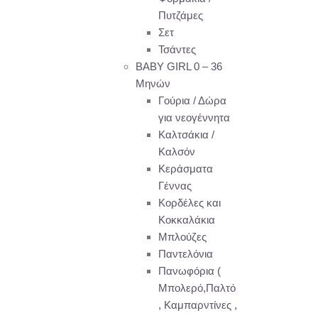
Πυτζάμες
Σετ
Τσάντες
BABY GIRL 0 – 36
Μηνών
Γούρια / Δώρα
για νεογέννητα
Καλτσάκια /
Καλσόν
Κεράσματα
Γέννας
Κορδέλες και
Κοκκαλάκια
Μπλούζες
Παντελόνια
Πανωφόρια (
Μπολερό,Παλτό
, Καμπαρντίνες ,