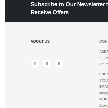
Subscribe to Our Newsletter 
Receive Offers
ABOUT US
CON
ADD
Εμμαν
621 2
PHO
2321
EMAI
info@
WOR
Δευτέ