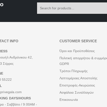
to
TACT INFO
CUSTOMER SERVICE
Όροι και Προϋποθέσεις
RESS
ουήλ Ανδρόνικου 42,
Πολιτική απορρήτου & συμμό
3 Σέρρες
GDPR
Τρόποι Πληρωμής
NE
Λεπτομέρειες Αποστολής
0 55222
Επιστροφές-Ακυρώσεις
L
privegala.com
Ασφάλεια Συναλλαγών
KING DAYS/HOURS
Επικοινωνία
ρα - Σαββάτο / 9:00AM -