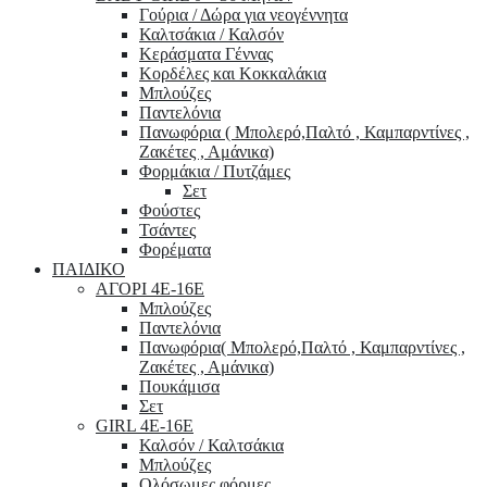
Γούρια / Δώρα για νεογέννητα
Καλτσάκια / Καλσόν
Κεράσματα Γέννας
Κορδέλες και Κοκκαλάκια
Μπλούζες
Παντελόνια
Πανωφόρια ( Μπολερό,Παλτό , Καμπαρντίνες ,
Ζακέτες , Αμάνικα)
Φορμάκια / Πυτζάμες
Σετ
Φούστες
Τσάντες
Φορέματα
ΠΑΙΔΙΚΟ
ΑΓΟΡΙ 4Ε-16Ε
Μπλούζες
Παντελόνια
Πανωφόρια( Μπολερό,Παλτό , Καμπαρντίνες ,
Ζακέτες , Αμάνικα)
Πουκάμισα
Σετ
GIRL 4Ε-16Ε
Καλσόν / Καλτσάκια
Μπλούζες
Ολόσωμες φόρμες