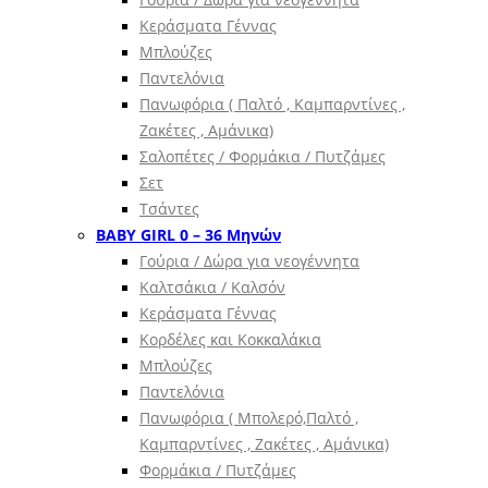
Κεράσματα Γέννας
Μπλούζες
Παντελόνια
Πανωφόρια ( Παλτό , Καμπαρντίνες ,
Ζακέτες , Αμάνικα)
Σαλοπέτες / Φορμάκια / Πυτζάμες
Σετ
Τσάντες
BABY GIRL 0 – 36 Μηνών
Γούρια / Δώρα για νεογέννητα
Καλτσάκια / Καλσόν
Κεράσματα Γέννας
Κορδέλες και Κοκκαλάκια
Μπλούζες
Παντελόνια
Πανωφόρια ( Μπολερό,Παλτό ,
Καμπαρντίνες , Ζακέτες , Αμάνικα)
Φορμάκια / Πυτζάμες