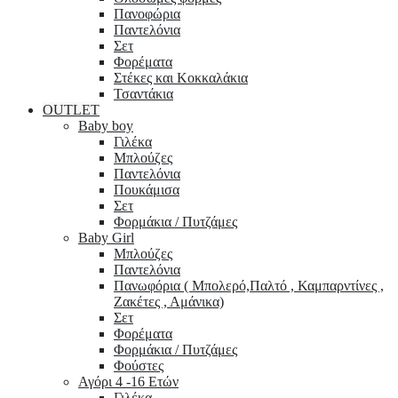
Πανοφώρια
Παντελόνια
Σετ
Φορέματα
Στέκες και Κοκκαλάκια
Τσαντάκια
OUTLET
Baby boy
Γιλέκα
Μπλούζες
Παντελόνια
Πουκάμισα
Σετ
Φορμάκια / Πυτζάμες
Baby Girl
Μπλούζες
Παντελόνια
Πανωφόρια ( Μπολερό,Παλτό , Καμπαρντίνες ,
Ζακέτες , Αμάνικα)
Σετ
Φορέματα
Φορμάκια / Πυτζάμες
Φούστες
Αγόρι 4 -16 Ετών
Γιλέκα