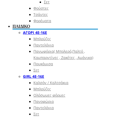
Σετ
Φούστες
Τσάντες
Φορέματα
ΠΑΙΔΙΚΟ
ΑΓΟΡΙ 4Ε-16Ε
Μπλούζες
Παντελόνια
Πανωφόρια( Μπολερό,Παλτό ,
Καμπαρντίνες , Ζακέτες , Αμάνικα)
Πουκάμισα
Σετ
GIRL 4Ε-16Ε
Καλσόν / Καλτσάκια
Μπλούζες
Ολόσωμες φόρμες
Πανοφώρια
Παντελόνια
Σετ