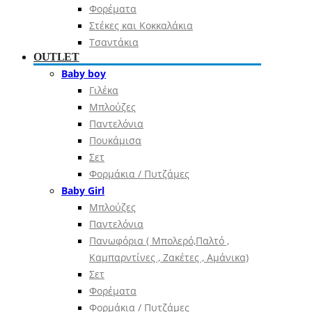
Φορέματα
Στέκες και Κοκκαλάκια
Τσαντάκια
OUTLET
Baby boy
Γιλέκα
Μπλούζες
Παντελόνια
Πουκάμισα
Σετ
Φορμάκια / Πυτζάμες
Baby Girl
Μπλούζες
Παντελόνια
Πανωφόρια ( Μπολερό,Παλτό ,
Καμπαρντίνες , Ζακέτες , Αμάνικα)
Σετ
Φορέματα
Φορμάκια / Πυτζάμες