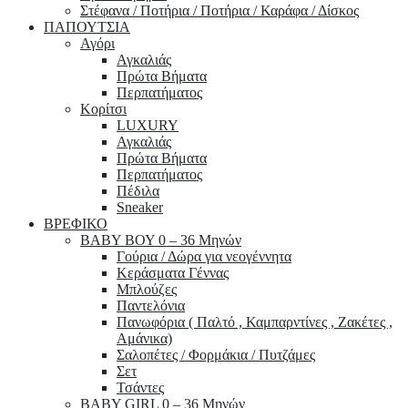
Στέφανα / Ποτήρια / Ποτήρια / Καράφα / Δίσκος
ΠΑΠΟΥΤΣΙΑ
Αγόρι
Αγκαλιάς
Πρώτα Βήματα
Περπατήματος
Κορίτσι
LUXURY
Αγκαλιάς
Πρώτα Βήματα
Περπατήματος
Πέδιλα
Sneaker
ΒΡΕΦΙΚΟ
ΒΑΒΥ ΒΟΥ 0 – 36 Μηνών
Γούρια / Δώρα για νεογέννητα
Κεράσματα Γέννας
Μπλούζες
Παντελόνια
Πανωφόρια ( Παλτό , Καμπαρντίνες , Ζακέτες ,
Αμάνικα)
Σαλοπέτες / Φορμάκια / Πυτζάμες
Σετ
Τσάντες
BABY GIRL 0 – 36 Μηνών