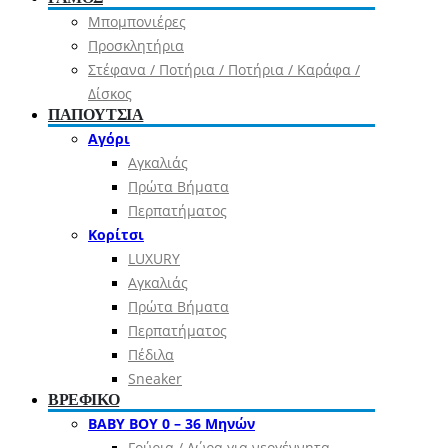
Μπομπονιέρες
Προσκλητήρια
Στέφανα / Ποτήρια / Ποτήρια / Καράφα /
Δίσκος
ΠΑΠΟΥΤΣΙΑ
Αγόρι
Αγκαλιάς
Πρώτα Βήματα
Περπατήματος
Κορίτσι
LUXURY
Αγκαλιάς
Πρώτα Βήματα
Περπατήματος
Πέδιλα
Sneaker
ΒΡΕΦΙΚΟ
ΒΑΒΥ ΒΟΥ 0 – 36 Μηνών
Γούρια / Δώρα για νεογέννητα