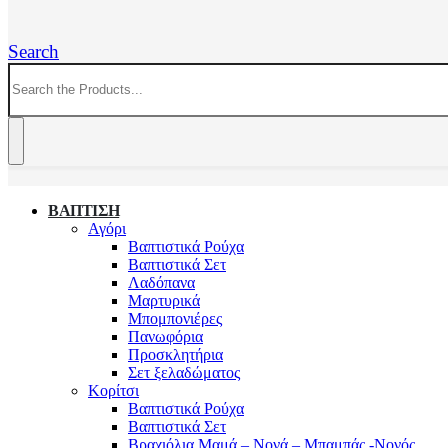
Search
ΒΑΠΤΙΣΗ
Αγόρι
Βαπτιστικά Ρούχα
Βαπτιστικά Σετ
Λαδόπανα
Μαρτυρικά
Μπομπονιέρες
Πανωφόρια
Προσκλητήρια
Σετ ξελαδώματος
Κορίτσι
Βαπτιστικά Ρούχα
Βαπτιστικά Σετ
Βραχιόλια Μαμά – Νονά – Μπαμπάς -Νονός