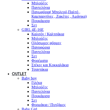
Μπλούζες
Παντελόνια
Πανωφόρια( Μπολερό,Παλτό ,
Καμπαρντίνες , Ζακέτες , Αμάνικα)
Πουκάμισα
Σετ
GIRL 4Ε-16Ε
Καλσόν / Καλτσάκια
Μπλούζες
Ολόσωμες φόρμες
Πανοφώρια
Παντελόνια
Σετ
Φορέματα
Στέκες και Κοκκαλάκια
Τσαντάκια
OUTLET
Baby boy
Γιλέκα
Μπλούζες
Παντελόνια
Πουκάμισα
Σετ
Φορμάκια / Πυτζάμες
Baby Girl