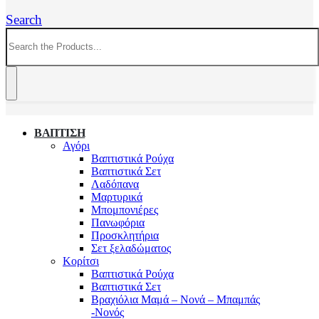
Search
ΒΑΠΤΙΣΗ
Αγόρι
Βαπτιστικά Ρούχα
Βαπτιστικά Σετ
Λαδόπανα
Μαρτυρικά
Μπομπονιέρες
Πανωφόρια
Προσκλητήρια
Σετ ξελαδώματος
Κορίτσι
Βαπτιστικά Ρούχα
Βαπτιστικά Σετ
Βραχιόλια Μαμά – Νονά – Μπαμπάς
-Νονός