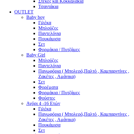
Στέκες και Κοκκαλάκια
Τσαντάκια
OUTLET
Baby boy
Γιλέκα
Μπλούζες
Παντελόνια
Πουκάμισα
Σετ
Φορμάκια / Πυτζάμες
Baby Girl
Μπλούζες
Παντελόνια
Πανωφόρια ( Μπολερό,Παλτό , Καμπαρντίνες ,
Ζακέτες , Αμάνικα)
Σετ
Φορέματα
Φορμάκια / Πυτζάμες
Φούστες
Αγόρι 4 -16 Ετών
Γιλέκα
Πανωφόρια ( Μπολερό,Παλτό , Καμπαρντίνες ,
Ζακέτες , Αμάνικα)
Πουκάμισα
Σετ