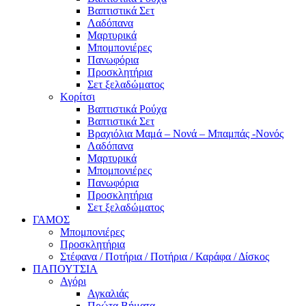
Βαπτιστικά Σετ
Λαδόπανα
Μαρτυρικά
Μπομπονιέρες
Πανωφόρια
Προσκλητήρια
Σετ ξελαδώματος
Κορίτσι
Βαπτιστικά Ρούχα
Βαπτιστικά Σετ
Βραχιόλια Μαμά – Νονά – Μπαμπάς -Νονός
Λαδόπανα
Μαρτυρικά
Μπομπονιέρες
Πανωφόρια
Προσκλητήρια
Σετ ξελαδώματος
ΓΑΜΟΣ
Μπομπονιέρες
Προσκλητήρια
Στέφανα / Ποτήρια / Ποτήρια / Καράφα / Δίσκος
ΠΑΠΟΥΤΣΙΑ
Αγόρι
Αγκαλιάς
Πρώτα Βήματα