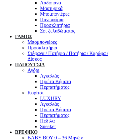
Λαδόπανα
Μαρτυρικά
Μπομπονιέρες
Πανωφόρια
Προσκλητήρια
Σετ ξελαδώματος
ΓΑΜΟΣ
Μπομπονιέρες
Προσκλητήρια
Στέφανα / Ποτήρια / Ποτήρια / Καράφα /
Δίσκος
ΠΑΠΟΥΤΣΙΑ
Αγόρι
Αγκαλιάς
Πρώτα Βήματα
Περπατήματος
Κορίτσι
LUXURY
Αγκαλιάς
Πρώτα Βήματα
Περπατήματος
Πέδιλα
Sneaker
ΒΡΕΦΙΚΟ
ΒΑΒΥ ΒΟΥ 0 – 36 Μηνών