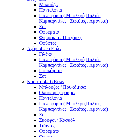
Μπλούζες
Παντελόνια
Πανωφόρια ( Μπολερό,Παλτό ,
Καμπαρντίνες , Ζακέτες , Αμάνικα)
Σετ
Φορέματα
Φορμάκια / Πυτζάμες
Φούστες
Αγόρι 4 -16 Ετών
Γιλέκα
Πανωφόρια ( Μπολερό,Παλτό ,
Καμπαρντίνες , Ζακέτες , Αμάνικα)
Πουκάμισα
Σετ
Κορίτσι 4-16 Ετών
Μπλούζες / Πουκάμισα
Ολόσωμες φόρμες
Παντελόνια
Πανωφόρια ( Μπολερό,Παλτό ,
Καμπαρντίνες , Ζακέτες , Αμάνικα)
Σετ
Σκούφοι / Κασκόλ
Τσάντες
Φορέματα
Φούστες