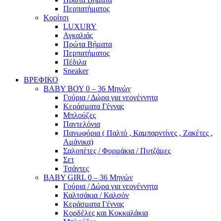
Περπατήματος
Κορίτσι
LUXURY
Αγκαλιάς
Πρώτα Βήματα
Περπατήματος
Πέδιλα
Sneaker
ΒΡΕΦΙΚΟ
ΒΑΒΥ ΒΟΥ 0 – 36 Μηνών
Γούρια / Δώρα για νεογέννητα
Κεράσματα Γέννας
Μπλούζες
Παντελόνια
Πανωφόρια ( Παλτό , Καμπαρντίνες , Ζακέτες ,
Αμάνικα)
Σαλοπέτες / Φορμάκια / Πυτζάμες
Σετ
Τσάντες
BABY GIRL 0 – 36 Μηνών
Γούρια / Δώρα για νεογέννητα
Καλτσάκια / Καλσόν
Κεράσματα Γέννας
Κορδέλες και Κοκκαλάκια