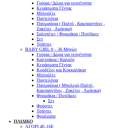
Γούρια / Δώρα για νεογέννητα
Κεράσματα Γέννας
Μπλούζες
Παντελόνια
Πανωφόρια ( Παλτό , Καμπαρντίνες ,
Ζακέτες , Αμάνικα)
Σαλοπέτες / Φορμάκια / Πυτζάμες
Σετ
Τσάντες
BABY GIRL 0 – 36 Μηνών
Γούρια / Δώρα για νεογέννητα
Καλτσάκια / Καλσόν
Κεράσματα Γέννας
Κορδέλες και Κοκκαλάκια
Μπλούζες
Παντελόνια
Πανωφόρια ( Μπολερό,Παλτό ,
Καμπαρντίνες , Ζακέτες , Αμάνικα)
Φορμάκια / Πυτζάμες
Σετ
Φούστες
Τσάντες
Φορέματα
ΠΑΙΔΙΚΟ
ΑΓΟΡΙ 4Ε-16Ε