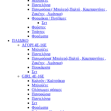
Μπλούζες
Παντελόνια
Πανωφόρια ( Μπολερό,Παλτό , Καμπαρντίνες ,
Ζακέτες , Αμάνικα)
Φορμάκια / Πυτζάμες
Σετ
Φούστες
Τσάντες
Φορέματα
ΠΑΙΔΙΚΟ
ΑΓΟΡΙ 4Ε-16Ε
Μπλούζες
Παντελόνια
Πανωφόρια( Μπολερό,Παλτό , Καμπαρντίνες ,
Ζακέτες , Αμάνικα)
Πουκάμισα
Σετ
GIRL 4Ε-16Ε
Καλσόν / Καλτσάκια
Μπλούζες
Ολόσωμες φόρμες
Πανοφώρια
Παντελόνια
Σετ
Φορέματα