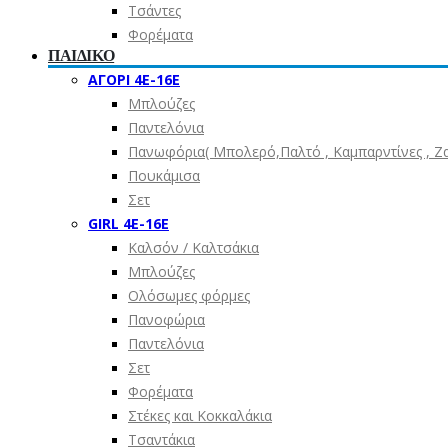
Τσάντες
Φορέματα
ΠΑΙΔΙΚΟ
ΑΓΟΡΙ 4Ε-16Ε
Μπλούζες
Παντελόνια
Πανωφόρια( Μπολερό,Παλτό , Καμπαρντίνες , Ζακ
Πουκάμισα
Σετ
GIRL 4Ε-16Ε
Καλσόν / Καλτσάκια
Μπλούζες
Ολόσωμες φόρμες
Πανοφώρια
Παντελόνια
Σετ
Φορέματα
Στέκες και Κοκκαλάκια
Τσαντάκια