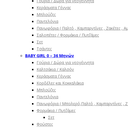
Γούρια / Δώρα για νεογέννητα
Κεράσματα Γέννας
Μπλούζες
Παντελόνια
Πανωφόρια ( Παλτό , Καμπαρντίνες , Ζακέτες , Α
Σαλοπέτες / Φορμάκια / Πυτζάμες
Σετ
Τσάντες
BABY GIRL 0 – 36 Μηνών
Γούρια / Δώρα για νεογέννητα
Καλτσάκια / Καλσόν
Κεράσματα Γέννας
Κορδέλες και Κοκκαλάκια
Μπλούζες
Παντελόνια
Πανωφόρια ( Μπολερό,Παλτό , Καμπαρντίνες , Ζα
Φορμάκια / Πυτζάμες
Σετ
Φούστες