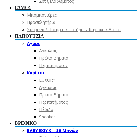
Σετ ξελαδώματος
ΓΑΜΟΣ
Μπομπονιέρες
Προσκλητήρια
Στέφανα / Ποτήρια / Ποτήρια / Καράφα / Δίσκος
ΠΑΠΟΥΤΣΙΑ
Αγόρι
Αγκαλιάς
Πρώτα Βήματα
Περπατήματος
Κορίτσι
LUXURY
Αγκαλιάς
Πρώτα Βήματα
Περπατήματος
Πέδιλα
Sneaker
ΒΡΕΦΙΚΟ
ΒΑΒΥ ΒΟΥ 0 – 36 Μηνών