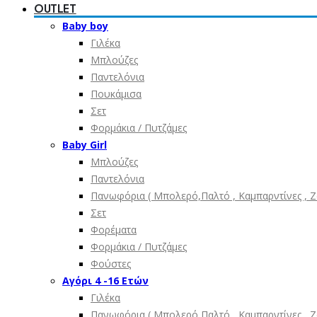
OUTLET
Baby boy
Γιλέκα
Μπλούζες
Παντελόνια
Πουκάμισα
Σετ
Φορμάκια / Πυτζάμες
Baby Girl
Μπλούζες
Παντελόνια
Πανωφόρια ( Μπολερό,Παλτό , Καμπαρντίνες , Ζα
Σετ
Φορέματα
Φορμάκια / Πυτζάμες
Φούστες
Αγόρι 4 -16 Ετών
Γιλέκα
Πανωφόρια ( Μπολερό,Παλτό , Καμπαρντίνες , Ζα