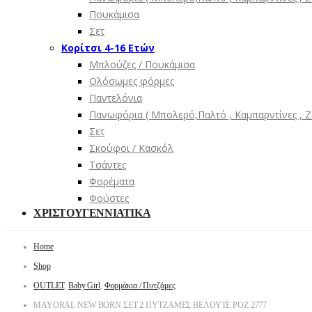
Πουκάμισα
Σετ
Κορίτσι 4-16 Ετών
Μπλούζες / Πουκάμισα
Ολόσωμες φόρμες
Παντελόνια
Πανωφόρια ( Μπολερό,Παλτό , Καμπαρντίνες , Ζα
Σετ
Σκούφοι / Κασκόλ
Τσάντες
Φορέματα
Φούστες
ΧΡΙΣΤΟΥΓΕΝΝΙΑΤΙΚΑ
Home
Shop
OUTLET
,
Baby Girl
,
Φορμάκια / Πυτζάμες
MAYORAL NEW BORN ΣΕΤ 2 ΠΥΤΖΑΜΕΣ ΒΕΛΟΥΤΕ ΡΟΖ 2777