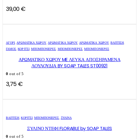
39,00
€
ΑΓΌΡΙ
,
ΑΡΩΜΑΤΙΚΆ ΧΏΡΟΥ
,
ΑΡΩΜΑΤΙΚΆ ΧΏΡΟΥ
,
ΑΡΩΜΑΤΙΚΆ ΧΏΡΟΥ
,
ΒΑΠΤΙΣΗ
,
ΓΑΜΟΣ
,
ΚΟΡΊΤΣΙ
,
ΜΠΟΜΠΟΝΙΈΡΕΣ
,
ΜΠΟΜΠΟΝΙΈΡΕΣ
,
ΜΠΟΜΠΟΝΙΈΡΕΣ
ΑΡΩΜΑΤΙΚΟ ΧΩΡΟΥ ME ΛΕΥΚΑ ΑΠΟΞΗΡΑΜΕΝΑ
ΛΟΥΛΟΥΔΙΑ BY SOAP TALES ST00921
0
out of 5
3,75
€
ΒΑΠΤΙΣΗ
,
ΚΟΡΊΤΣΙ
,
ΜΠΟΜΠΟΝΙΈΡΕΣ
,
ΞΎΛΙΝΑ
ΞΥΛΙΝΟ ΝΤΕΦΙ FLORABLE by SOAP TALES
0
out of 5