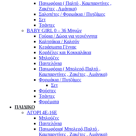
Πανωφόρια ( Παλτό , Καμπαρντίνες ,
Ζακέτες , Αμάνικα)
Σαλοπέτες / Φορμάκια / Πυτζάμες
Σετ
Τσάντες
BABY GIRL 0 – 36 Μηνών
Γούρια / Δώρα για νεογέννητα
Καλτσάκια / Καλσόν
Κεράσματα Γέννας
Κορδέλες και Κοκκαλάκια
Μπλούζες
Παντελόνια
Πανωφόρια ( Μπολερό,Παλτό ,
Καμπαρντίνες , Ζακέτες , Αμάνικα)
Φορμάκια / Πυτζάμες
Σετ
Φούστες
Τσάντες
Φορέματα
ΠΑΙΔΙΚΟ
ΑΓΟΡΙ 4Ε-16Ε
Μπλούζες
Παντελόνια
Πανωφόρια( Μπολερό,Παλτό ,
Καμπαρντίνες , Ζακέτες , Αμάνικα)