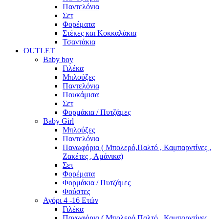
Παντελόνια
Σετ
Φορέματα
Στέκες και Κοκκαλάκια
Τσαντάκια
OUTLET
Baby boy
Γιλέκα
Μπλούζες
Παντελόνια
Πουκάμισα
Σετ
Φορμάκια / Πυτζάμες
Baby Girl
Μπλούζες
Παντελόνια
Πανωφόρια ( Μπολερό,Παλτό , Καμπαρντίνες ,
Ζακέτες , Αμάνικα)
Σετ
Φορέματα
Φορμάκια / Πυτζάμες
Φούστες
Αγόρι 4 -16 Ετών
Γιλέκα
Πανωφόρια ( Μπολερό,Παλτό , Καμπαρντίνες ,