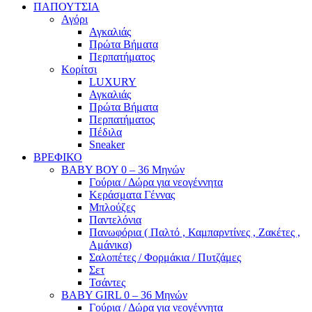
ΠΑΠΟΥΤΣΙΑ
Αγόρι
Αγκαλιάς
Πρώτα Βήματα
Περπατήματος
Κορίτσι
LUXURY
Αγκαλιάς
Πρώτα Βήματα
Περπατήματος
Πέδιλα
Sneaker
ΒΡΕΦΙΚΟ
ΒΑΒΥ ΒΟΥ 0 – 36 Μηνών
Γούρια / Δώρα για νεογέννητα
Κεράσματα Γέννας
Μπλούζες
Παντελόνια
Πανωφόρια ( Παλτό , Καμπαρντίνες , Ζακέτες ,
Αμάνικα)
Σαλοπέτες / Φορμάκια / Πυτζάμες
Σετ
Τσάντες
BABY GIRL 0 – 36 Μηνών
Γούρια / Δώρα για νεογέννητα