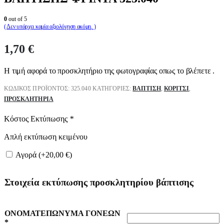
0
out of 5
( Δεν υπάρχει καμία αξιολόγηση ακόμη. )
1,70
€
Η τιμή αφορά το προσκλητήριο της φωτογραφίας οπως το βλέπετε .
ΚΩΔΙΚΌΣ ΠΡΟΪΌΝΤΟΣ:
325.040
ΚΑΤΗΓΟΡΊΕΣ:
ΒΑΠΤΙΣΗ
,
ΚΟΡΊΤΣΙ
,
ΠΡΟΣΚΛΗΤΉΡΙΑ
Κόστος Εκτύπωσης
*
Απλή εκτύπωση κειμένου
Αγορά (+
20,00
€
)
Στοιχεία εκτύπωσης προσκλητηρίου βάπτισης
ΟΝΟΜΑΤΕΠΩΝΥΜΑ ΓΟΝΕΩΝ
*