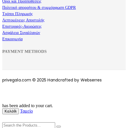
Όροι και Προϋποθέσεις
Πολιτική απορρήτου & συμμόρφωση GDPR
Τρόποι Πληρωμής
Λεπτομέρειες Αποστολής
Επιστροφές-Ακυρώσεις
Ασφάλεια Συναλλαγών
Επικοινωνία
PAYMENT METHODS
privegala.com © 2025 Handcrafted by Webserres
has been added to your cart.
Ταμείο
Καλάθι