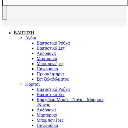
ΒΑΠΤΙΣΗ
Αγόρι
Βαπτιστικά Ρούχα
Βαπτιστικά Σετ
Λαδόπανα
Μαρτυρικά
Μπομπονιέρες
Πανωφόρια
Προσκλητήρια
Σετ ξελαδώματος
Κορίτσι
Βαπτιστικά Ρούχα
Βαπτιστικά Σετ
Βραχιόλια Μαμά – Νονά – Μπαμπάς
-Νονός
Λαδόπανα
Μαρτυρικά
Μπομπονιέρες
Πανωφόρια