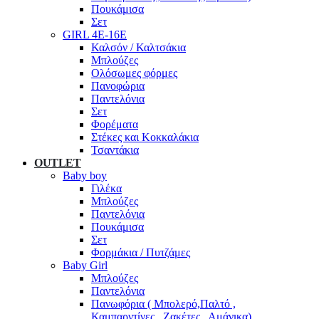
Πουκάμισα
Σετ
GIRL 4Ε-16Ε
Καλσόν / Καλτσάκια
Μπλούζες
Ολόσωμες φόρμες
Πανοφώρια
Παντελόνια
Σετ
Φορέματα
Στέκες και Κοκκαλάκια
Τσαντάκια
OUTLET
Baby boy
Γιλέκα
Μπλούζες
Παντελόνια
Πουκάμισα
Σετ
Φορμάκια / Πυτζάμες
Baby Girl
Μπλούζες
Παντελόνια
Πανωφόρια ( Μπολερό,Παλτό ,
Καμπαρντίνες , Ζακέτες , Αμάνικα)