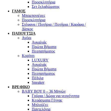
Προσκλητήρια
Σετ ξελαδώματος
ΓΑΜΟΣ
Μπομπονιέρες
Προσκλητήρια
Στέφανα / Ποτήρια / Ποτήρια / Καράφα /
Δίσκος
ΠΑΠΟΥΤΣΙΑ
Αγόρι
Αγκαλιάς
Πρώτα Βήματα
Περπατήματος
Κορίτσι
LUXURY
Αγκαλιάς
Πρώτα Βήματα
Περπατήματος
Πέδιλα
Sneaker
ΒΡΕΦΙΚΟ
ΒΑΒΥ ΒΟΥ 0 – 36 Μηνών
Γούρια / Δώρα για νεογέννητα
Κεράσματα Γέννας
Μπλούζες
Παντελόνια