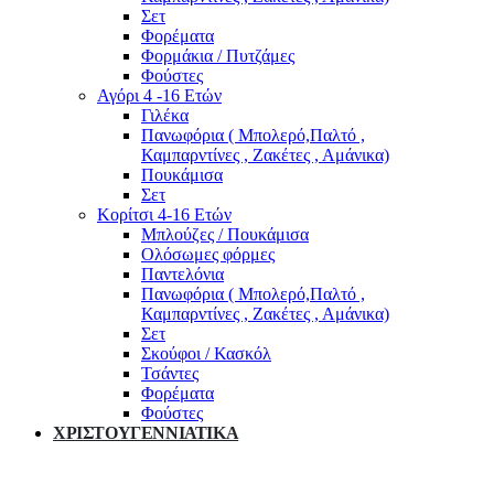
Σετ
Φορέματα
Φορμάκια / Πυτζάμες
Φούστες
Αγόρι 4 -16 Ετών
Γιλέκα
Πανωφόρια ( Μπολερό,Παλτό ,
Καμπαρντίνες , Ζακέτες , Αμάνικα)
Πουκάμισα
Σετ
Κορίτσι 4-16 Ετών
Μπλούζες / Πουκάμισα
Ολόσωμες φόρμες
Παντελόνια
Πανωφόρια ( Μπολερό,Παλτό ,
Καμπαρντίνες , Ζακέτες , Αμάνικα)
Σετ
Σκούφοι / Κασκόλ
Τσάντες
Φορέματα
Φούστες
ΧΡΙΣΤΟΥΓΕΝΝΙΑΤΙΚΑ