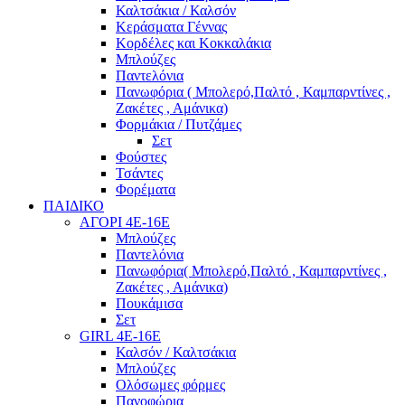
Καλτσάκια / Καλσόν
Κεράσματα Γέννας
Κορδέλες και Κοκκαλάκια
Μπλούζες
Παντελόνια
Πανωφόρια ( Μπολερό,Παλτό , Καμπαρντίνες ,
Ζακέτες , Αμάνικα)
Φορμάκια / Πυτζάμες
Σετ
Φούστες
Τσάντες
Φορέματα
ΠΑΙΔΙΚΟ
ΑΓΟΡΙ 4Ε-16Ε
Μπλούζες
Παντελόνια
Πανωφόρια( Μπολερό,Παλτό , Καμπαρντίνες ,
Ζακέτες , Αμάνικα)
Πουκάμισα
Σετ
GIRL 4Ε-16Ε
Καλσόν / Καλτσάκια
Μπλούζες
Ολόσωμες φόρμες
Πανοφώρια