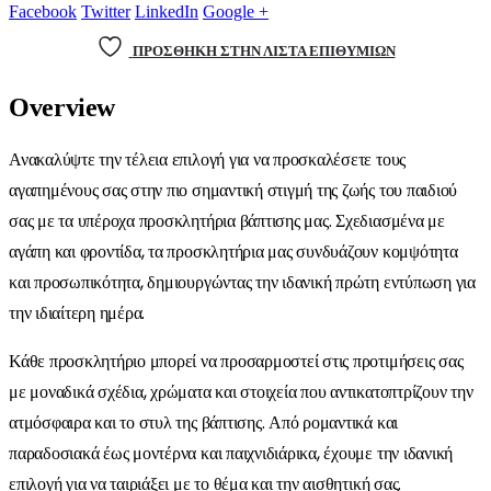
Facebook
Twitter
LinkedIn
Google +
ΠΡΌΣΘΉΚΗ ΣΤΗΝ ΛΊΣΤΑ ΕΠΙΘΥΜΙΏΝ
Overview
Ανακαλύψτε την τέλεια επιλογή για να προσκαλέσετε τους
αγαπημένους σας στην πιο σημαντική στιγμή της ζωής του παιδιού
σας με τα υπέροχα προσκλητήρια βάπτισης μας. Σχεδιασμένα με
αγάπη και φροντίδα, τα προσκλητήρια μας συνδυάζουν κομψότητα
και προσωπικότητα, δημιουργώντας την ιδανική πρώτη εντύπωση για
την ιδιαίτερη ημέρα.
Κάθε προσκλητήριο μπορεί να προσαρμοστεί στις προτιμήσεις σας
με μοναδικά σχέδια, χρώματα και στοιχεία που αντικατοπτρίζουν την
ατμόσφαιρα και το στυλ της βάπτισης. Από ρομαντικά και
παραδοσιακά έως μοντέρνα και παιχνιδιάρικα, έχουμε την ιδανική
επιλογή για να ταιριάξει με το θέμα και την αισθητική σας.