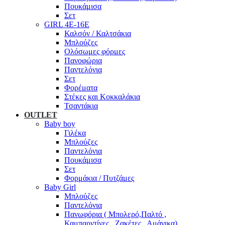
Πουκάμισα
Σετ
GIRL 4Ε-16Ε
Καλσόν / Καλτσάκια
Μπλούζες
Ολόσωμες φόρμες
Πανοφώρια
Παντελόνια
Σετ
Φορέματα
Στέκες και Κοκκαλάκια
Τσαντάκια
OUTLET
Baby boy
Γιλέκα
Μπλούζες
Παντελόνια
Πουκάμισα
Σετ
Φορμάκια / Πυτζάμες
Baby Girl
Μπλούζες
Παντελόνια
Πανωφόρια ( Μπολερό,Παλτό ,
Καμπαρντίνες , Ζακέτες , Αμάνικα)