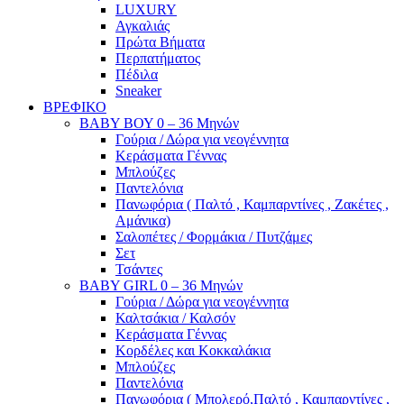
LUXURY
Αγκαλιάς
Πρώτα Βήματα
Περπατήματος
Πέδιλα
Sneaker
ΒΡΕΦΙΚΟ
ΒΑΒΥ ΒΟΥ 0 – 36 Μηνών
Γούρια / Δώρα για νεογέννητα
Κεράσματα Γέννας
Μπλούζες
Παντελόνια
Πανωφόρια ( Παλτό , Καμπαρντίνες , Ζακέτες ,
Αμάνικα)
Σαλοπέτες / Φορμάκια / Πυτζάμες
Σετ
Τσάντες
BABY GIRL 0 – 36 Μηνών
Γούρια / Δώρα για νεογέννητα
Καλτσάκια / Καλσόν
Κεράσματα Γέννας
Κορδέλες και Κοκκαλάκια
Μπλούζες
Παντελόνια
Πανωφόρια ( Μπολερό,Παλτό , Καμπαρντίνες ,