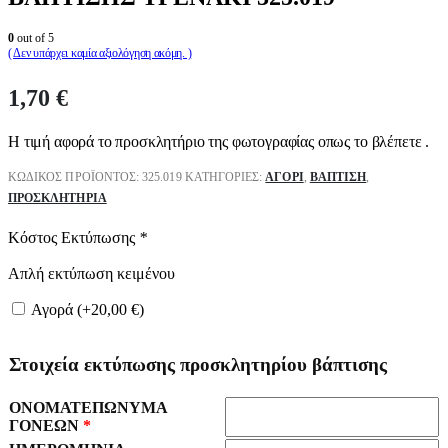
0
out of 5
( Δεν υπάρχει καμία αξιολόγηση ακόμη. )
1,70
€
Η τιμή αφορά το προσκλητήριο της φωτογραφίας οπως το βλέπετε .
ΚΩΔΙΚΌΣ ΠΡΟΪΌΝΤΟΣ:
325.019
ΚΑΤΗΓΟΡΊΕΣ:
ΑΓΌΡΙ
,
ΒΑΠΤΙΣΗ
,
ΠΡΟΣΚΛΗΤΉΡΙΑ
Κόστος Εκτύπωσης
*
Απλή εκτύπωση κειμένου
Αγορά (+
20,00
€
)
Στοιχεία εκτύπωσης προσκλητηρίου βάπτισης
ΟΝΟΜΑΤΕΠΩΝΥΜΑ
ΓΟΝΕΩΝ
*