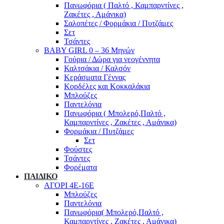
Πανωφόρια ( Παλτό , Καμπαρντίνες ,
Ζακέτες , Αμάνικα)
Σαλοπέτες / Φορμάκια / Πυτζάμες
Σετ
Τσάντες
BABY GIRL 0 – 36 Μηνών
Γούρια / Δώρα για νεογέννητα
Καλτσάκια / Καλσόν
Κεράσματα Γέννας
Κορδέλες και Κοκκαλάκια
Μπλούζες
Παντελόνια
Πανωφόρια ( Μπολερό,Παλτό ,
Καμπαρντίνες , Ζακέτες , Αμάνικα)
Φορμάκια / Πυτζάμες
Σετ
Φούστες
Τσάντες
Φορέματα
ΠΑΙΔΙΚΟ
ΑΓΟΡΙ 4Ε-16Ε
Μπλούζες
Παντελόνια
Πανωφόρια( Μπολερό,Παλτό ,
Καμπαρντίνες , Ζακέτες , Αμάνικα)