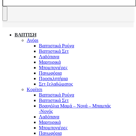
ΒΑΠΤΙΣΗ
Αγόρι
Βαπτιστικά Ρούχα
Βαπτιστικά Σετ
Λαδόπανα
Μαρτυρικά
Μπομπονιέρες
Πανωφόρια
Προσκλητήρια
Σετ ξελαδώματος
Κορίτσι
Βαπτιστικά Ρούχα
Βαπτιστικά Σετ
Βραχιόλια Μαμά – Νονά – Μπαμπάς
-Νονός
Λαδόπανα
Μαρτυρικά
Μπομπονιέρες
Πανωφόρια