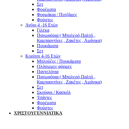
Σετ
Φορέματα
Φορμάκια / Πυτζάμες
Φούστες
Αγόρι 4 -16 Ετών
Γιλέκα
Πανωφόρια ( Μπολερό,Παλτό ,
Καμπαρντίνες , Ζακέτες , Αμάνικα)
Πουκάμισα
Σετ
Κορίτσι 4-16 Ετών
Μπλούζες / Πουκάμισα
Ολόσωμες φόρμες
Παντελόνια
Πανωφόρια ( Μπολερό,Παλτό ,
Καμπαρντίνες , Ζακέτες , Αμάνικα)
Σετ
Σκούφοι / Κασκόλ
Τσάντες
Φορέματα
Φούστες
ΧΡΙΣΤΟΥΓΕΝΝΙΑΤΙΚΑ