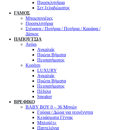
Προσκλητήρια
Σετ ξελαδώματος
ΓΑΜΟΣ
Μπομπονιέρες
Προσκλητήρια
Στέφανα / Ποτήρια / Ποτήρια / Καράφα /
Δίσκος
ΠΑΠΟΥΤΣΙΑ
Αγόρι
Αγκαλιάς
Πρώτα Βήματα
Περπατήματος
Κορίτσι
LUXURY
Αγκαλιάς
Πρώτα Βήματα
Περπατήματος
Πέδιλα
Sneaker
ΒΡΕΦΙΚΟ
ΒΑΒΥ ΒΟΥ 0 – 36 Μηνών
Γούρια / Δώρα για νεογέννητα
Κεράσματα Γέννας
Μπλούζες
Παντελόνια