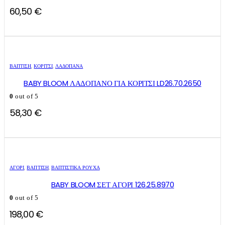
60,50
€
ΒΑΠΤΙΣΗ
,
ΚΟΡΊΤΣΙ
,
ΛΑΔΌΠΑΝΑ
BABY BLOOM ΛΑΔΟΠΑΝΟ ΓΙΑ ΚΟΡΙΤΣΙ LD26.70.2650
0
out of 5
58,30
€
Αυτό
Αυτό
το
το
ΑΓΌΡΙ
,
ΒΑΠΤΙΣΗ
,
ΒΑΠΤΙΣΤΙΚΆ ΡΟΎΧΑ
προϊόν
προϊόν
έχει
έχει
BABY BLOOM ΣΕΤ ΑΓΟΡΙ 126.25.8970
πολλαπλές
πολλαπλές
0
out of 5
παραλλαγές.
παραλλαγές.
Οι
Οι
198,00
€
επιλογές
επιλογές