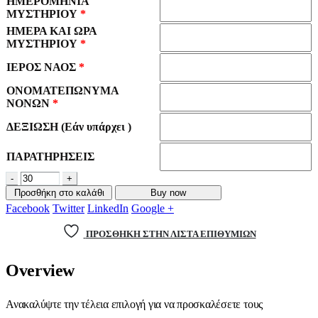
ΗΜΕΡΟΜΗΝΙΑ
ΜΥΣΤΗΡΙΟΥ
*
ΗΜΕΡΑ ΚΑΙ ΩΡΑ
ΜΥΣΤΗΡΙΟΥ
*
ΙΕΡΟΣ ΝΑΟΣ
*
ΟΝΟΜΑΤΕΠΩΝΥΜΑ
ΝΟΝΩΝ
*
ΔΕΞΙΩΣΗ (Εάν υπάρχει )
ΠΑΡΑΤΗΡΗΣΕΙΣ
-
+
Προσθήκη στο καλάθι
Buy now
Facebook
Twitter
LinkedIn
Google +
ΠΡΌΣΘΉΚΗ ΣΤΗΝ ΛΊΣΤΑ ΕΠΙΘΥΜΙΏΝ
Overview
Ανακαλύψτε την τέλεια επιλογή για να προσκαλέσετε τους