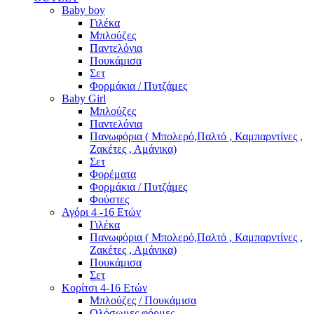
Baby boy
Γιλέκα
Μπλούζες
Παντελόνια
Πουκάμισα
Σετ
Φορμάκια / Πυτζάμες
Baby Girl
Μπλούζες
Παντελόνια
Πανωφόρια ( Μπολερό,Παλτό , Καμπαρντίνες ,
Ζακέτες , Αμάνικα)
Σετ
Φορέματα
Φορμάκια / Πυτζάμες
Φούστες
Αγόρι 4 -16 Ετών
Γιλέκα
Πανωφόρια ( Μπολερό,Παλτό , Καμπαρντίνες ,
Ζακέτες , Αμάνικα)
Πουκάμισα
Σετ
Κορίτσι 4-16 Ετών
Μπλούζες / Πουκάμισα
Ολόσωμες φόρμες