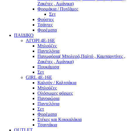
Ζακέτες , Αμάνικα)
Φορμάκια / Πυτζάμες
Σετ
Φούστες
Τσάντες
Φορέματα
ΠΑΙΔΙΚΟ
ΑΓΟΡΙ 4Ε-16Ε
Μπλούζες
Παντελόνια
Πανωφόρια( Μπολερό,Παλτό , Καμπαρντίνες ,
Ζακέτες , Αμάνικα)
Πουκάμισα
Σετ
GIRL 4Ε-16Ε
Καλσόν / Καλτσάκια
Μπλούζες
Ολόσωμες φόρμες
Πανοφώρια
Παντελόνια
Σετ
Φορέματα
Στέκες και Κοκκαλάκια
Τσαντάκια
OUTLET