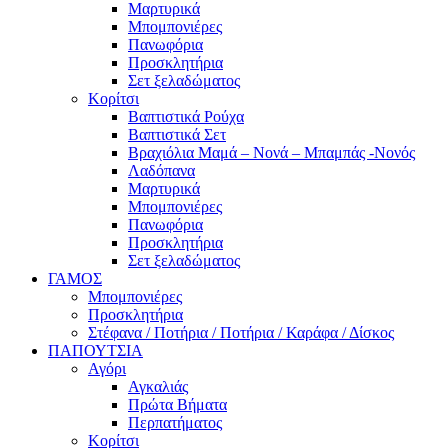
Μαρτυρικά
Μπομπονιέρες
Πανωφόρια
Προσκλητήρια
Σετ ξελαδώματος
Κορίτσι
Βαπτιστικά Ρούχα
Βαπτιστικά Σετ
Βραχιόλια Μαμά – Νονά – Μπαμπάς -Νονός
Λαδόπανα
Μαρτυρικά
Μπομπονιέρες
Πανωφόρια
Προσκλητήρια
Σετ ξελαδώματος
ΓΑΜΟΣ
Μπομπονιέρες
Προσκλητήρια
Στέφανα / Ποτήρια / Ποτήρια / Καράφα / Δίσκος
ΠΑΠΟΥΤΣΙΑ
Αγόρι
Αγκαλιάς
Πρώτα Βήματα
Περπατήματος
Κορίτσι