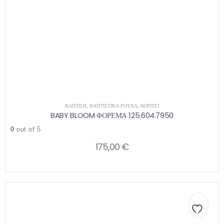
ΒΑΠΤΙΣΗ
,
ΒΑΠΤΙΣΤΙΚΆ ΡΟΎΧΑ
,
ΚΟΡΊΤΣΙ
BABY BLOOM ΦΟΡΕΜΑ 125.604.7950
0
out of 5
175,00
€
Αυτό
Αυτό
το
το
προϊόν
προϊόν