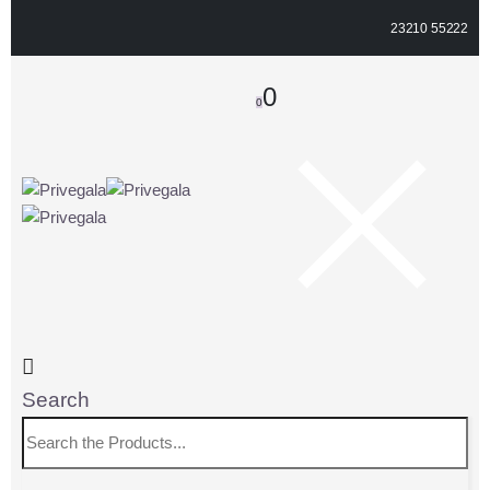
23210 55222
0
0
Search