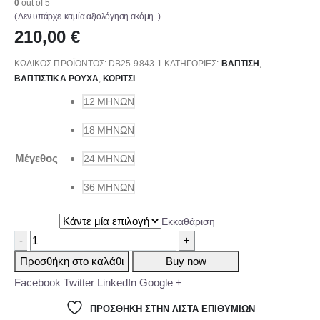
0
out of 5
( Δεν υπάρχει καμία αξιολόγηση ακόμη. )
210,00
€
ΚΩΔΙΚΌΣ ΠΡΟΪΌΝΤΟΣ:
DB25-9843-1
ΚΑΤΗΓΟΡΊΕΣ:
ΒΑΠΤΙΣΗ
,
ΒΑΠΤΙΣΤΙΚΆ ΡΟΎΧΑ
,
ΚΟΡΊΤΣΙ
12 ΜΗΝΏΝ
18 ΜΗΝΏΝ
Μέγεθος
24 ΜΗΝΏΝ
36 ΜΗΝΏΝ
Εκκαθάριση
-
+
Προσθήκη στο καλάθι
Buy now
Facebook
Twitter
LinkedIn
Google +
ΠΡΌΣΘΉΚΗ ΣΤΗΝ ΛΊΣΤΑ ΕΠΙΘΥΜΙΏΝ