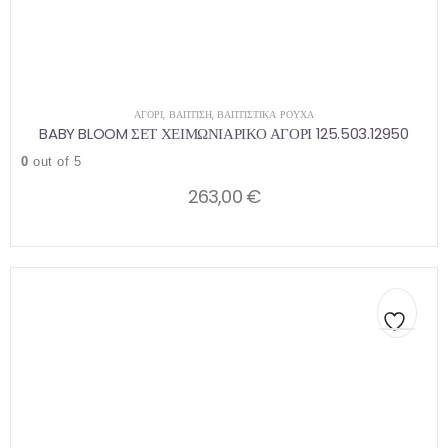
ΑΓΌΡΙ
,
ΒΑΠΤΙΣΗ
,
ΒΑΠΤΙΣΤΙΚΆ ΡΟΎΧΑ
BABY BLOOM ΣΕΤ ΧΕΙΜΩΝΙΑΡΙΚΟ ΑΓΟΡΙ 125.503.12950
0
out of 5
263,00
€
Αυτό
Αυτό
το
το
προϊόν
προϊόν
έχει
έχει
πολλαπλές
πολλαπλές
παραλλαγές.
παραλλαγές.
Οι
Οι