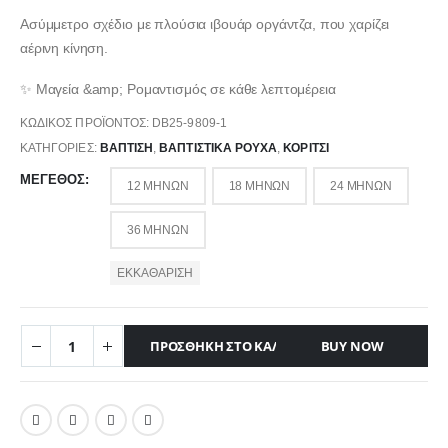
Ασύμμετρο σχέδιο με πλούσια ιβουάρ οργάντζα, που χαρίζει
αέρινη κίνηση.
✨ Μαγεία &amp; Ρομαντισμός σε κάθε λεπτομέρεια
ΚΩΔΙΚΌΣ ΠΡΟΪΌΝΤΟΣ:
DB25-9809-1
ΚΑΤΗΓΟΡΊΕΣ:
ΒΑΠΤΙΣΗ
,
ΒΑΠΤΙΣΤΙΚΆ ΡΟΎΧΑ
,
ΚΟΡΊΤΣΙ
ΜΈΓΕΘΟΣ
12 ΜΗΝΏΝ
18 ΜΗΝΏΝ
24 ΜΗΝΏΝ
36 ΜΗΝΏΝ
ΕΚΚΑΘΆΡΙΣΗ
ΠΡΟΣΘΉΚΗ ΣΤΟ ΚΑΛΆΘΙ
BUY NOW