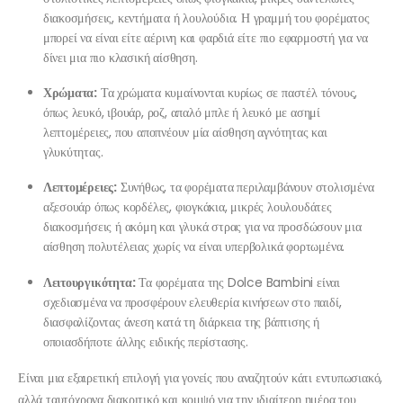
διακοσμήσεις, κεντήματα ή λουλούδια. Η γραμμή του φορέματος
μπορεί να είναι είτε αέρινη και φαρδιά είτε πιο εφαρμοστή για να
δίνει μια πιο κλασική αίσθηση.
Χρώματα:
Τα χρώματα κυμαίνονται κυρίως σε παστέλ τόνους,
όπως λευκό, ιβουάρ, ροζ, απαλό μπλε ή λευκό με ασημί
λεπτομέρειες, που αποπνέουν μία αίσθηση αγνότητας και
γλυκύτητας.
Λεπτομέρειες:
Συνήθως, τα φορέματα περιλαμβάνουν στολισμένα
αξεσουάρ όπως κορδέλες, φιογκάκια, μικρές λουλουδάτες
διακοσμήσεις ή ακόμη και γλυκά στρας για να προσδώσουν μια
αίσθηση πολυτέλειας χωρίς να είναι υπερβολικά φορτωμένα.
Λειτουργικότητα:
Τα φορέματα της Dolce Bambini είναι
σχεδιασμένα να προσφέρουν ελευθερία κινήσεων στο παιδί,
διασφαλίζοντας άνεση κατά τη διάρκεια της βάπτισης ή
οποιασδήποτε άλλης ειδικής περίστασης.
Είναι μια εξαιρετική επιλογή για γονείς που αναζητούν κάτι εντυπωσιακό,
αλλά ταυτόχρονα διακριτικό και κομψό για την ιδιαίτερη ημέρα του