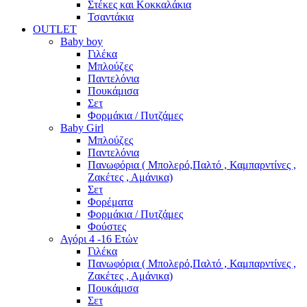
Στέκες και Κοκκαλάκια
Τσαντάκια
OUTLET
Baby boy
Γιλέκα
Μπλούζες
Παντελόνια
Πουκάμισα
Σετ
Φορμάκια / Πυτζάμες
Baby Girl
Μπλούζες
Παντελόνια
Πανωφόρια ( Μπολερό,Παλτό , Καμπαρντίνες ,
Ζακέτες , Αμάνικα)
Σετ
Φορέματα
Φορμάκια / Πυτζάμες
Φούστες
Αγόρι 4 -16 Ετών
Γιλέκα
Πανωφόρια ( Μπολερό,Παλτό , Καμπαρντίνες ,
Ζακέτες , Αμάνικα)
Πουκάμισα
Σετ