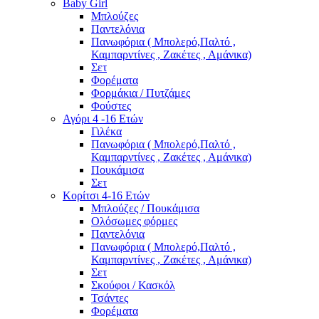
Baby Girl
Μπλούζες
Παντελόνια
Πανωφόρια ( Μπολερό,Παλτό ,
Καμπαρντίνες , Ζακέτες , Αμάνικα)
Σετ
Φορέματα
Φορμάκια / Πυτζάμες
Φούστες
Αγόρι 4 -16 Ετών
Γιλέκα
Πανωφόρια ( Μπολερό,Παλτό ,
Καμπαρντίνες , Ζακέτες , Αμάνικα)
Πουκάμισα
Σετ
Κορίτσι 4-16 Ετών
Μπλούζες / Πουκάμισα
Ολόσωμες φόρμες
Παντελόνια
Πανωφόρια ( Μπολερό,Παλτό ,
Καμπαρντίνες , Ζακέτες , Αμάνικα)
Σετ
Σκούφοι / Κασκόλ
Τσάντες
Φορέματα