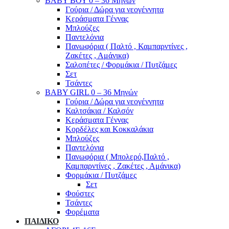
ΒΑΒΥ ΒΟΥ 0 – 36 Μηνών
Γούρια / Δώρα για νεογέννητα
Κεράσματα Γέννας
Μπλούζες
Παντελόνια
Πανωφόρια ( Παλτό , Καμπαρντίνες ,
Ζακέτες , Αμάνικα)
Σαλοπέτες / Φορμάκια / Πυτζάμες
Σετ
Τσάντες
BABY GIRL 0 – 36 Μηνών
Γούρια / Δώρα για νεογέννητα
Καλτσάκια / Καλσόν
Κεράσματα Γέννας
Κορδέλες και Κοκκαλάκια
Μπλούζες
Παντελόνια
Πανωφόρια ( Μπολερό,Παλτό ,
Καμπαρντίνες , Ζακέτες , Αμάνικα)
Φορμάκια / Πυτζάμες
Σετ
Φούστες
Τσάντες
Φορέματα
ΠΑΙΔΙΚΟ