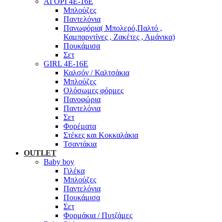
ΑΓΟΡΙ 4Ε-16Ε
Μπλούζες
Παντελόνια
Πανωφόρια( Μπολερό,Παλτό ,
Καμπαρντίνες , Ζακέτες , Αμάνικα)
Πουκάμισα
Σετ
GIRL 4Ε-16Ε
Καλσόν / Καλτσάκια
Μπλούζες
Ολόσωμες φόρμες
Πανοφώρια
Παντελόνια
Σετ
Φορέματα
Στέκες και Κοκκαλάκια
Τσαντάκια
OUTLET
Baby boy
Γιλέκα
Μπλούζες
Παντελόνια
Πουκάμισα
Σετ
Φορμάκια / Πυτζάμες