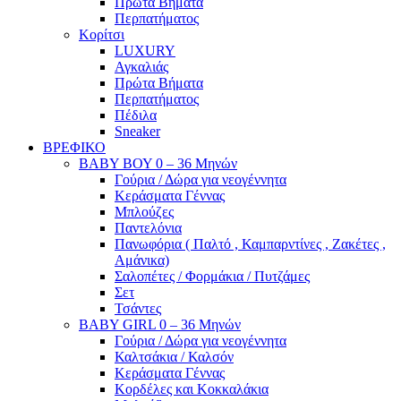
Πρώτα Βήματα
Περπατήματος
Κορίτσι
LUXURY
Αγκαλιάς
Πρώτα Βήματα
Περπατήματος
Πέδιλα
Sneaker
ΒΡΕΦΙΚΟ
ΒΑΒΥ ΒΟΥ 0 – 36 Μηνών
Γούρια / Δώρα για νεογέννητα
Κεράσματα Γέννας
Μπλούζες
Παντελόνια
Πανωφόρια ( Παλτό , Καμπαρντίνες , Ζακέτες ,
Αμάνικα)
Σαλοπέτες / Φορμάκια / Πυτζάμες
Σετ
Τσάντες
BABY GIRL 0 – 36 Μηνών
Γούρια / Δώρα για νεογέννητα
Καλτσάκια / Καλσόν
Κεράσματα Γέννας
Κορδέλες και Κοκκαλάκια