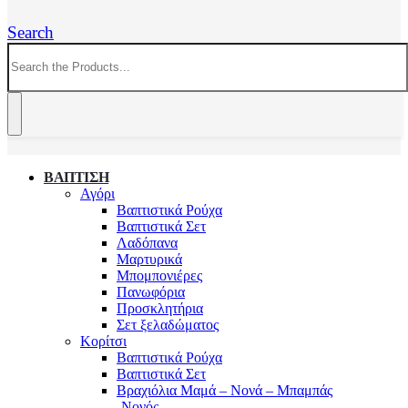
Search
ΒΑΠΤΙΣΗ
Αγόρι
Βαπτιστικά Ρούχα
Βαπτιστικά Σετ
Λαδόπανα
Μαρτυρικά
Μπομπονιέρες
Πανωφόρια
Προσκλητήρια
Σετ ξελαδώματος
Κορίτσι
Βαπτιστικά Ρούχα
Βαπτιστικά Σετ
Βραχιόλια Μαμά – Νονά – Μπαμπάς
-Νονός