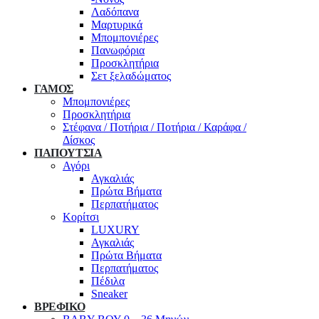
Λαδόπανα
Μαρτυρικά
Μπομπονιέρες
Πανωφόρια
Προσκλητήρια
Σετ ξελαδώματος
ΓΑΜΟΣ
Μπομπονιέρες
Προσκλητήρια
Στέφανα / Ποτήρια / Ποτήρια / Καράφα /
Δίσκος
ΠΑΠΟΥΤΣΙΑ
Αγόρι
Αγκαλιάς
Πρώτα Βήματα
Περπατήματος
Κορίτσι
LUXURY
Αγκαλιάς
Πρώτα Βήματα
Περπατήματος
Πέδιλα
Sneaker
ΒΡΕΦΙΚΟ