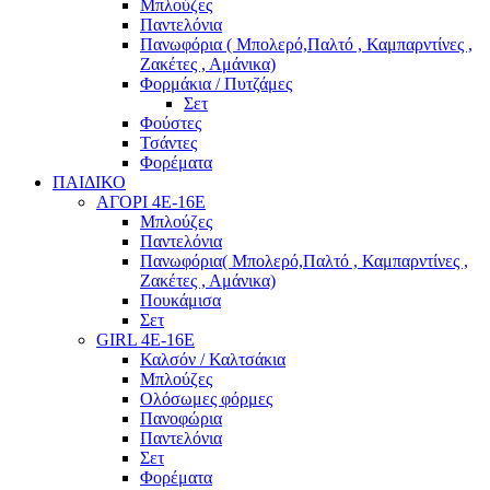
Μπλούζες
Παντελόνια
Πανωφόρια ( Μπολερό,Παλτό , Καμπαρντίνες ,
Ζακέτες , Αμάνικα)
Φορμάκια / Πυτζάμες
Σετ
Φούστες
Τσάντες
Φορέματα
ΠΑΙΔΙΚΟ
ΑΓΟΡΙ 4Ε-16Ε
Μπλούζες
Παντελόνια
Πανωφόρια( Μπολερό,Παλτό , Καμπαρντίνες ,
Ζακέτες , Αμάνικα)
Πουκάμισα
Σετ
GIRL 4Ε-16Ε
Καλσόν / Καλτσάκια
Μπλούζες
Ολόσωμες φόρμες
Πανοφώρια
Παντελόνια
Σετ
Φορέματα