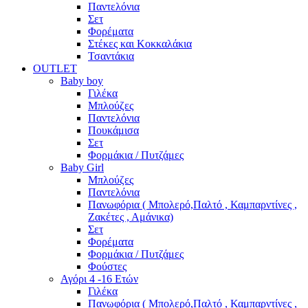
Παντελόνια
Σετ
Φορέματα
Στέκες και Κοκκαλάκια
Τσαντάκια
OUTLET
Baby boy
Γιλέκα
Μπλούζες
Παντελόνια
Πουκάμισα
Σετ
Φορμάκια / Πυτζάμες
Baby Girl
Μπλούζες
Παντελόνια
Πανωφόρια ( Μπολερό,Παλτό , Καμπαρντίνες ,
Ζακέτες , Αμάνικα)
Σετ
Φορέματα
Φορμάκια / Πυτζάμες
Φούστες
Αγόρι 4 -16 Ετών
Γιλέκα
Πανωφόρια ( Μπολερό,Παλτό , Καμπαρντίνες ,