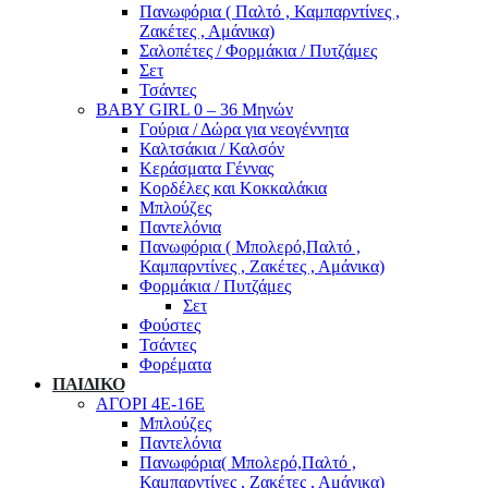
Πανωφόρια ( Παλτό , Καμπαρντίνες ,
Ζακέτες , Αμάνικα)
Σαλοπέτες / Φορμάκια / Πυτζάμες
Σετ
Τσάντες
BABY GIRL 0 – 36 Μηνών
Γούρια / Δώρα για νεογέννητα
Καλτσάκια / Καλσόν
Κεράσματα Γέννας
Κορδέλες και Κοκκαλάκια
Μπλούζες
Παντελόνια
Πανωφόρια ( Μπολερό,Παλτό ,
Καμπαρντίνες , Ζακέτες , Αμάνικα)
Φορμάκια / Πυτζάμες
Σετ
Φούστες
Τσάντες
Φορέματα
ΠΑΙΔΙΚΟ
ΑΓΟΡΙ 4Ε-16Ε
Μπλούζες
Παντελόνια
Πανωφόρια( Μπολερό,Παλτό ,
Καμπαρντίνες , Ζακέτες , Αμάνικα)