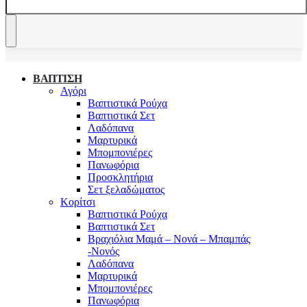
ΒΑΠΤΙΣΗ
Αγόρι
Βαπτιστικά Ρούχα
Βαπτιστικά Σετ
Λαδόπανα
Μαρτυρικά
Μπομπονιέρες
Πανωφόρια
Προσκλητήρια
Σετ ξελαδώματος
Κορίτσι
Βαπτιστικά Ρούχα
Βαπτιστικά Σετ
Βραχιόλια Μαμά – Νονά – Μπαμπάς
-Νονός
Λαδόπανα
Μαρτυρικά
Μπομπονιέρες
Πανωφόρια