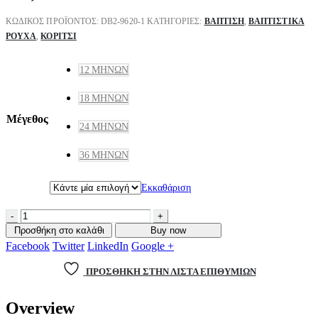
ΚΩΔΙΚΌΣ ΠΡΟΪΌΝΤΟΣ:
DB2-9620-1
ΚΑΤΗΓΟΡΊΕΣ:
ΒΑΠΤΙΣΗ
,
ΒΑΠΤΙΣΤΙΚΆ
ΡΟΎΧΑ
,
ΚΟΡΊΤΣΙ
12 ΜΗΝΏΝ
18 ΜΗΝΏΝ
Μέγεθος
24 ΜΗΝΏΝ
36 ΜΗΝΏΝ
Εκκαθάριση
-
+
Προσθήκη στο καλάθι
Buy now
Facebook
Twitter
LinkedIn
Google +
ΠΡΌΣΘΉΚΗ ΣΤΗΝ ΛΊΣΤΑ ΕΠΙΘΥΜΙΏΝ
Overview