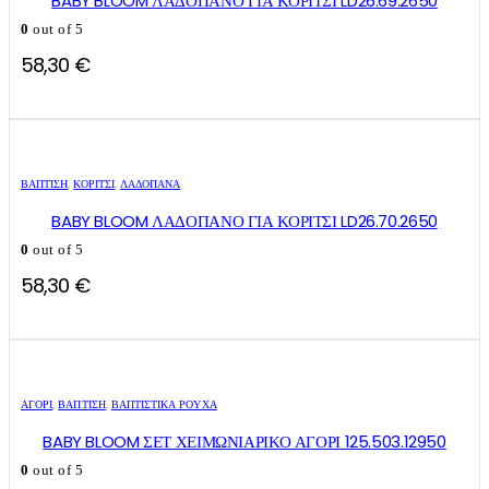
BABY BLOOM ΛΑΔΟΠΑΝΟ ΓΙΑ ΚΟΡΙΤΣΙ LD26.69.2650
0
out of 5
58,30
€
ΒΑΠΤΙΣΗ
,
ΚΟΡΊΤΣΙ
,
ΛΑΔΌΠΑΝΑ
BABY BLOOM ΛΑΔΟΠΑΝΟ ΓΙΑ ΚΟΡΙΤΣΙ LD26.70.2650
0
out of 5
58,30
€
Αυτό
Αυτό
το
το
ΑΓΌΡΙ
,
ΒΑΠΤΙΣΗ
,
ΒΑΠΤΙΣΤΙΚΆ ΡΟΎΧΑ
προϊόν
προϊόν
έχει
έχει
BABY BLOOM ΣΕΤ ΧΕΙΜΩΝΙΑΡΙΚΟ ΑΓΟΡΙ 125.503.12950
πολλαπλές
πολλαπλές
0
out of 5
παραλλαγές.
παραλλαγές.