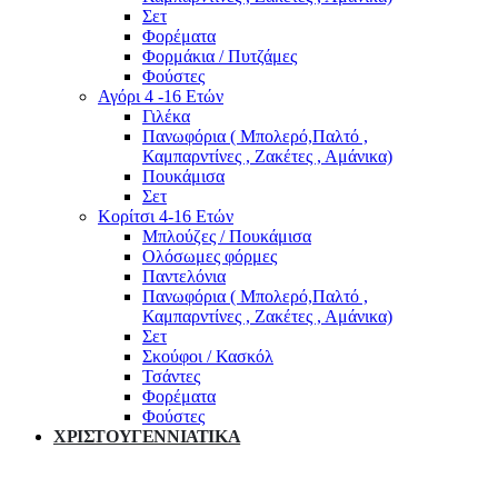
Σετ
Φορέματα
Φορμάκια / Πυτζάμες
Φούστες
Αγόρι 4 -16 Ετών
Γιλέκα
Πανωφόρια ( Μπολερό,Παλτό ,
Καμπαρντίνες , Ζακέτες , Αμάνικα)
Πουκάμισα
Σετ
Κορίτσι 4-16 Ετών
Μπλούζες / Πουκάμισα
Ολόσωμες φόρμες
Παντελόνια
Πανωφόρια ( Μπολερό,Παλτό ,
Καμπαρντίνες , Ζακέτες , Αμάνικα)
Σετ
Σκούφοι / Κασκόλ
Τσάντες
Φορέματα
Φούστες
ΧΡΙΣΤΟΥΓΕΝΝΙΑΤΙΚΑ