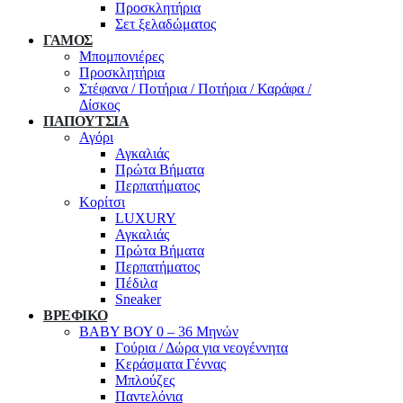
Προσκλητήρια
Σετ ξελαδώματος
ΓΑΜΟΣ
Μπομπονιέρες
Προσκλητήρια
Στέφανα / Ποτήρια / Ποτήρια / Καράφα /
Δίσκος
ΠΑΠΟΥΤΣΙΑ
Αγόρι
Αγκαλιάς
Πρώτα Βήματα
Περπατήματος
Κορίτσι
LUXURY
Αγκαλιάς
Πρώτα Βήματα
Περπατήματος
Πέδιλα
Sneaker
ΒΡΕΦΙΚΟ
ΒΑΒΥ ΒΟΥ 0 – 36 Μηνών
Γούρια / Δώρα για νεογέννητα
Κεράσματα Γέννας
Μπλούζες
Παντελόνια