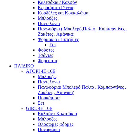
Καλτσάκια / Καλσόν
Κεράσματα Γέννας
Κορδέλες και Κοκκαλάκια
Μπλούζες
Παντελόνια
Πανωφόρια ( Μπολερό,Παλτό , Καμπαρντίνες ,
Ζακέτες , Αμάνικα)
Φορμάκια / Πυτζάμες
Σετ
Φούστες
Τσάντες
Φορέματα
ΠΑΙΔΙΚΟ
ΑΓΟΡΙ 4Ε-16Ε
Μπλούζες
Παντελόνια
Πανωφόρια( Μπολερό,Παλτό , Καμπαρντίνες ,
Ζακέτες , Αμάνικα)
Πουκάμισα
Σετ
GIRL 4Ε-16Ε
Καλσόν / Καλτσάκια
Μπλούζες
Ολόσωμες φόρμες
Πανοφώρια