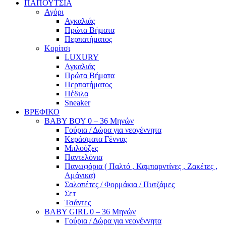
ΠΑΠΟΥΤΣΙΑ
Αγόρι
Αγκαλιάς
Πρώτα Βήματα
Περπατήματος
Κορίτσι
LUXURY
Αγκαλιάς
Πρώτα Βήματα
Περπατήματος
Πέδιλα
Sneaker
ΒΡΕΦΙΚΟ
ΒΑΒΥ ΒΟΥ 0 – 36 Μηνών
Γούρια / Δώρα για νεογέννητα
Κεράσματα Γέννας
Μπλούζες
Παντελόνια
Πανωφόρια ( Παλτό , Καμπαρντίνες , Ζακέτες ,
Αμάνικα)
Σαλοπέτες / Φορμάκια / Πυτζάμες
Σετ
Τσάντες
BABY GIRL 0 – 36 Μηνών
Γούρια / Δώρα για νεογέννητα