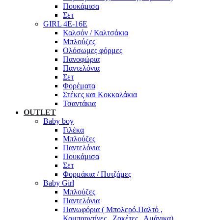
Πουκάμισα
Σετ
GIRL 4Ε-16Ε
Καλσόν / Καλτσάκια
Μπλούζες
Ολόσωμες φόρμες
Πανοφώρια
Παντελόνια
Σετ
Φορέματα
Στέκες και Κοκκαλάκια
Τσαντάκια
OUTLET
Baby boy
Γιλέκα
Μπλούζες
Παντελόνια
Πουκάμισα
Σετ
Φορμάκια / Πυτζάμες
Baby Girl
Μπλούζες
Παντελόνια
Πανωφόρια ( Μπολερό,Παλτό ,
Καμπαρντίνες , Ζακέτες , Αμάνικα)