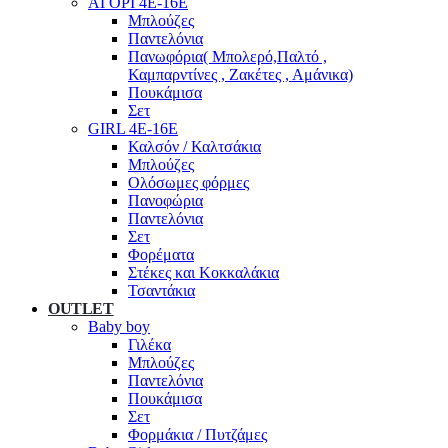
ΑΓΟΡΙ 4Ε-16Ε
Μπλούζες
Παντελόνια
Πανωφόρια( Μπολερό,Παλτό ,
Καμπαρντίνες , Ζακέτες , Αμάνικα)
Πουκάμισα
Σετ
GIRL 4Ε-16Ε
Καλσόν / Καλτσάκια
Μπλούζες
Ολόσωμες φόρμες
Πανοφώρια
Παντελόνια
Σετ
Φορέματα
Στέκες και Κοκκαλάκια
Τσαντάκια
OUTLET
Baby boy
Γιλέκα
Μπλούζες
Παντελόνια
Πουκάμισα
Σετ
Φορμάκια / Πυτζάμες