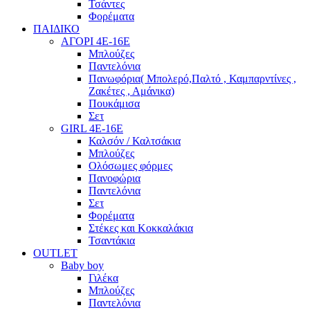
Τσάντες
Φορέματα
ΠΑΙΔΙΚΟ
ΑΓΟΡΙ 4Ε-16Ε
Μπλούζες
Παντελόνια
Πανωφόρια( Μπολερό,Παλτό , Καμπαρντίνες ,
Ζακέτες , Αμάνικα)
Πουκάμισα
Σετ
GIRL 4Ε-16Ε
Καλσόν / Καλτσάκια
Μπλούζες
Ολόσωμες φόρμες
Πανοφώρια
Παντελόνια
Σετ
Φορέματα
Στέκες και Κοκκαλάκια
Τσαντάκια
OUTLET
Baby boy
Γιλέκα
Μπλούζες
Παντελόνια