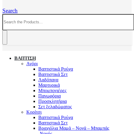
Search
ΒΑΠΤΙΣΗ
Αγόρι
Βαπτιστικά Ρούχα
Βαπτιστικά Σετ
Λαδόπανα
Μαρτυρικά
Μπομπονιέρες
Πανωφόρια
Προσκλητήρια
Σετ ξελαδώματος
Κορίτσι
Βαπτιστικά Ρούχα
Βαπτιστικά Σετ
Βραχιόλια Μαμά – Νονά – Μπαμπάς
-Νονός