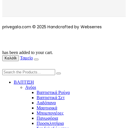
privegala.com © 2025 Handcrafted by Webserres
has been added to your cart.
Ταμείο
Καλάθι
ΒΑΠΤΙΣΗ
Αγόρι
Βαπτιστικά Ρούχα
Βαπτιστικά Σετ
Λαδόπανα
Μαρτυρικά
Μπομπονιέρες
Πανωφόρια
Προσκλητήρια