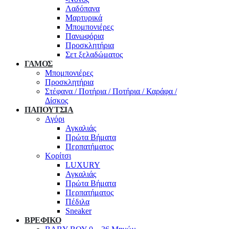
Λαδόπανα
Μαρτυρικά
Μπομπονιέρες
Πανωφόρια
Προσκλητήρια
Σετ ξελαδώματος
ΓΑΜΟΣ
Μπομπονιέρες
Προσκλητήρια
Στέφανα / Ποτήρια / Ποτήρια / Καράφα /
Δίσκος
ΠΑΠΟΥΤΣΙΑ
Αγόρι
Αγκαλιάς
Πρώτα Βήματα
Περπατήματος
Κορίτσι
LUXURY
Αγκαλιάς
Πρώτα Βήματα
Περπατήματος
Πέδιλα
Sneaker
ΒΡΕΦΙΚΟ