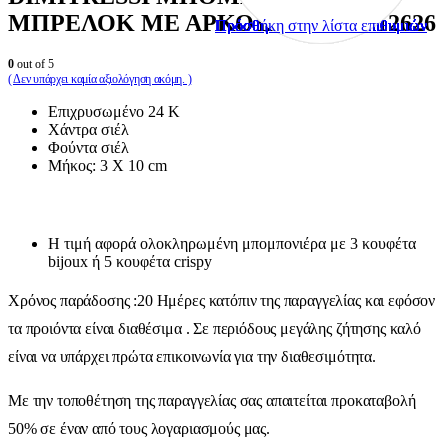
ΜΠΡΕΛΟΚ ΜΕ ΑΡΚΟΥΔΑΚΙ KW12626
Πρόσθήκη στην λίστα επιθυμιών
Πρόσθήκη στην λίστα επιθυμιών
Πρόσθήκη στην λίστα επιθυμιών
Πρόσθήκη στην λίστα επιθυμιών
Πρόσθήκη στην λίστα επιθυμιών
Πρόσθήκη στην λίστα επιθυμιών
Πρόσθήκη στην λίστα επιθυμιών
Πρόσθήκη στην λίστα επιθυμιών
Πρόσθήκη στην λίστα επιθυμιών
Πρόσθήκη στην λίστα επιθυμιών
0
out of 5
( Δεν υπάρχει καμία αξιολόγηση ακόμη. )
Επιχρυσωμένο 24 Κ
Χάντρα σιέλ
Φούντα σιέλ
Μήκος: 3 X 10 cm
Η τιμή αφορά ολοκληρωμένη μπομπονιέρα με 3 κουφέτα
bijoux ή 5 κουφέτα crispy
Χρόνος παράδοσης :20 Ημέρες κατόπιν της παραγγελίας και εφόσον
τα προιόντα είναι διαθέσιμα . Σε περιόδους μεγάλης ζήτησης καλό
είναι να υπάρχει πρώτα επικοινωνία για την διαθεσιμότητα.
Με την τοποθέτηση της παραγγελίας σας απαιτείται προκαταβολή
50% σε έναν από τους λογαριασμούς μας.