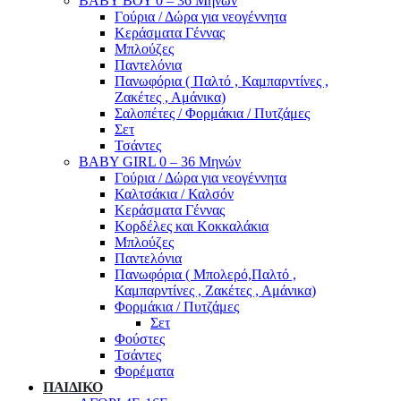
ΒΑΒΥ ΒΟΥ 0 – 36 Μηνών
Γούρια / Δώρα για νεογέννητα
Κεράσματα Γέννας
Μπλούζες
Παντελόνια
Πανωφόρια ( Παλτό , Καμπαρντίνες ,
Ζακέτες , Αμάνικα)
Σαλοπέτες / Φορμάκια / Πυτζάμες
Σετ
Τσάντες
BABY GIRL 0 – 36 Μηνών
Γούρια / Δώρα για νεογέννητα
Καλτσάκια / Καλσόν
Κεράσματα Γέννας
Κορδέλες και Κοκκαλάκια
Μπλούζες
Παντελόνια
Πανωφόρια ( Μπολερό,Παλτό ,
Καμπαρντίνες , Ζακέτες , Αμάνικα)
Φορμάκια / Πυτζάμες
Σετ
Φούστες
Τσάντες
Φορέματα
ΠΑΙΔΙΚΟ