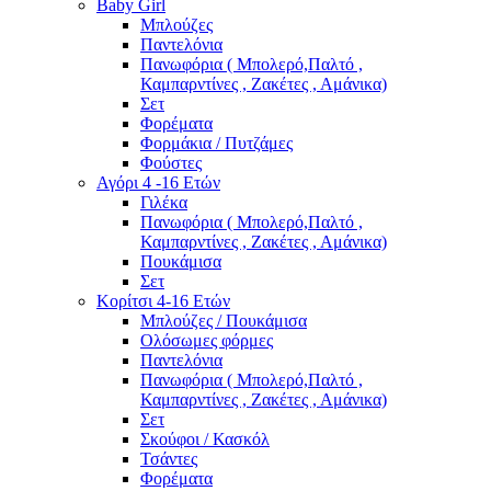
Baby Girl
Μπλούζες
Παντελόνια
Πανωφόρια ( Μπολερό,Παλτό ,
Καμπαρντίνες , Ζακέτες , Αμάνικα)
Σετ
Φορέματα
Φορμάκια / Πυτζάμες
Φούστες
Αγόρι 4 -16 Ετών
Γιλέκα
Πανωφόρια ( Μπολερό,Παλτό ,
Καμπαρντίνες , Ζακέτες , Αμάνικα)
Πουκάμισα
Σετ
Κορίτσι 4-16 Ετών
Μπλούζες / Πουκάμισα
Ολόσωμες φόρμες
Παντελόνια
Πανωφόρια ( Μπολερό,Παλτό ,
Καμπαρντίνες , Ζακέτες , Αμάνικα)
Σετ
Σκούφοι / Κασκόλ
Τσάντες
Φορέματα