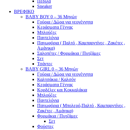
Πέδιλα
Sneaker
ΒΡΕΦΙΚΟ
ΒΑΒΥ ΒΟΥ 0 – 36 Μηνών
Γούρια / Δώρα για νεογέννητα
Κεράσματα Γέννας
Μπλούζες
Παντελόνια
Πανωφόρια ( Παλτό , Καμπαρντίνες , Ζακέτες ,
Αμάνικα)
Σαλοπέτες / Φορμάκια / Πυτζάμες
Σετ
Τσάντες
BABY GIRL 0 – 36 Μηνών
Γούρια / Δώρα για νεογέννητα
Καλτσάκια / Καλσόν
Κεράσματα Γέννας
Κορδέλες και Κοκκαλάκια
Μπλούζες
Παντελόνια
Πανωφόρια ( Μπολερό,Παλτό , Καμπαρντίνες ,
Ζακέτες , Αμάνικα)
Φορμάκια / Πυτζάμες
Σετ
Φούστες