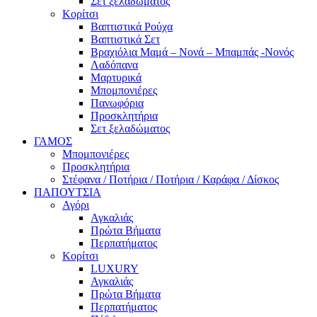
Σετ ξελαδώματος
Κορίτσι
Βαπτιστικά Ρούχα
Βαπτιστικά Σετ
Βραχιόλια Μαμά – Νονά – Μπαμπάς -Νονός
Λαδόπανα
Μαρτυρικά
Μπομπονιέρες
Πανωφόρια
Προσκλητήρια
Σετ ξελαδώματος
ΓΑΜΟΣ
Μπομπονιέρες
Προσκλητήρια
Στέφανα / Ποτήρια / Ποτήρια / Καράφα / Δίσκος
ΠΑΠΟΥΤΣΙΑ
Αγόρι
Αγκαλιάς
Πρώτα Βήματα
Περπατήματος
Κορίτσι
LUXURY
Αγκαλιάς
Πρώτα Βήματα
Περπατήματος