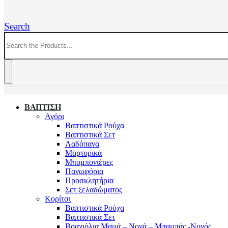
Search
ΒΑΠΤΙΣΗ
Αγόρι
Βαπτιστικά Ρούχα
Βαπτιστικά Σετ
Λαδόπανα
Μαρτυρικά
Μπομπονιέρες
Πανωφόρια
Προσκλητήρια
Σετ ξελαδώματος
Κορίτσι
Βαπτιστικά Ρούχα
Βαπτιστικά Σετ
Βραχιόλια Μαμά – Νονά – Μπαμπάς -Νονός