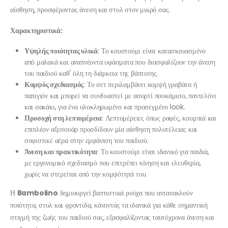
αίσθηση, προσφέροντας άνεση και στυλ στον μικρό σας.
Χαρακτηριστικά:
Υψηλής ποιότητας υλικά
: Το κουστούμι είναι κατασκευασμένο
από μαλακά και αναπνέοντα υφάσματα που διασφαλίζουν την άνεση
του παιδιού καθ' όλη τη διάρκεια της βάπτισης.
Κομψός σχεδιασμός
: Το σετ περιλαμβάνει κομψή γραβάτα ή
παπιγιόν και μπορεί να συνδυαστεί με ασορτί πουκάμισο, παντελόνι
και σακάκι, για ένα ολοκληρωμένο και προσεγμένο look.
Προσοχή στη λεπτομέρεια
: Λεπτομέρειες όπως ραφές, κουμπιά και
επιπλέον αξεσουάρ προσδίδουν μία αίσθηση πολυτέλειας και
σοφιστικέ αέρα στην εμφάνιση του παιδιού.
Άνεση και πρακτικότητα
: Το κουστούμι είναι ιδανικό για παιδιά,
με εργονομικό σχεδιασμό που επιτρέπει κίνηση και ελευθερία,
χωρίς να στερείται από την κομψότητά του.
Η
Bambolino
δημιουργεί βαπτιστικά ρούχα που αντανακλούν
ποιότητα, στυλ και φροντίδα, κάνοντάς τα ιδανικά για κάθε σημαντική
στιγμή της ζωής του παιδιού σας, εξασφαλίζοντας ταυτόχρονα άνεση και