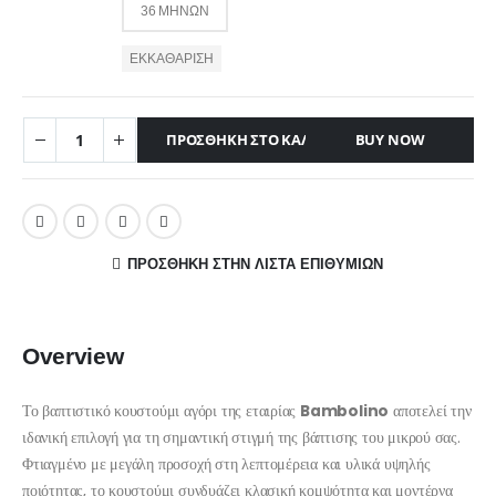
36 ΜΗΝΏΝ
ΕΚΚΑΘΆΡΙΣΗ
ΠΡΟΣΘΉΚΗ ΣΤΟ ΚΑΛΆΘΙ
BUY NOW
ΠΡΌΣΘΉΚΗ ΣΤΗΝ ΛΊΣΤΑ ΕΠΙΘΥΜΙΏΝ
Overview
Το βαπτιστικό κουστούμι αγόρι της εταιρίας
Bambolino
αποτελεί την
ιδανική επιλογή για τη σημαντική στιγμή της βάπτισης του μικρού σας.
Φτιαγμένο με μεγάλη προσοχή στη λεπτομέρεια και υλικά υψηλής
ποιότητας, το κουστούμι συνδυάζει κλασική κομψότητα και μοντέρνα