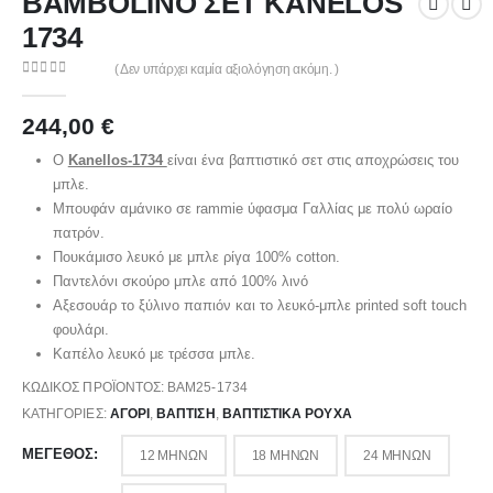
BAMBOLINO ΣΕΤ KANELOS
1734
( Δεν υπάρχει καμία αξιολόγηση ακόμη. )
0
out of 5
244,00
€
Ο
Kanellos-1734
είναι ένα βαπτιστικό σετ στις αποχρώσεις του
μπλε.
Μπουφάν αμάνικο σε rammie ύφασμα Γαλλίας με πολύ ωραίο
πατρόν.
Πουκάμισο λευκό με μπλε ρίγα 100% cotton.
Παντελόνι σκούρο μπλε από 100% λινό
Αξεσουάρ το ξύλινο παπιόν και το λευκό-μπλε printed soft touch
φουλάρι.
Καπέλο λευκό με τρέσσα μπλε.
ΚΩΔΙΚΌΣ ΠΡΟΪΌΝΤΟΣ:
BAM25-1734
ΚΑΤΗΓΟΡΊΕΣ:
ΑΓΌΡΙ
,
ΒΑΠΤΙΣΗ
,
ΒΑΠΤΙΣΤΙΚΆ ΡΟΎΧΑ
ΜΈΓΕΘΟΣ
12 ΜΗΝΏΝ
18 ΜΗΝΏΝ
24 ΜΗΝΏΝ