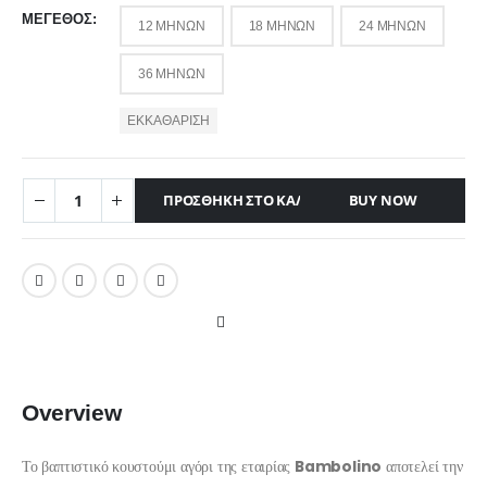
ΜΈΓΕΘΟΣ
12 ΜΗΝΏΝ
18 ΜΗΝΏΝ
24 ΜΗΝΏΝ
36 ΜΗΝΏΝ
ΕΚΚΑΘΆΡΙΣΗ
ΠΡΟΣΘΉΚΗ ΣΤΟ ΚΑΛΆΘΙ
BUY NOW
Overview
Το βαπτιστικό κουστούμι αγόρι της εταιρίας
Bambolino
αποτελεί την