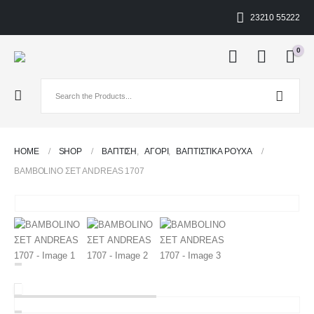
23210 55222
0
HOME
SHOP
ΒΑΠΤΙΣΗ
,
ΑΓΌΡΙ
,
ΒΑΠΤΙΣΤΙΚΆ ΡΟΎΧΑ
BAMBOLINO ΣΕΤ ANDREAS 1707