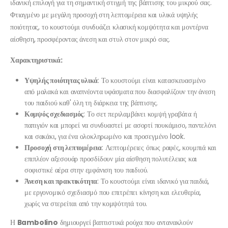
ιδανική επιλογή για τη σημαντική στιγμή της βάπτισης του μικρού σας.
Φτιαγμένο με μεγάλη προσοχή στη λεπτομέρεια και υλικά υψηλής
ποιότητας, το κουστούμι συνδυάζει κλασική κομψότητα και μοντέρνα
αίσθηση, προσφέροντας άνεση και στυλ στον μικρό σας.
Χαρακτηριστικά:
Υψηλής ποιότητας υλικά
: Το κουστούμι είναι κατασκευασμένο
από μαλακά και αναπνέοντα υφάσματα που διασφαλίζουν την άνεση
του παιδιού καθ' όλη τη διάρκεια της βάπτισης.
Κομψός σχεδιασμός
: Το σετ περιλαμβάνει κομψή γραβάτα ή
παπιγιόν και μπορεί να συνδυαστεί με ασορτί πουκάμισο, παντελόνι
και σακάκι, για ένα ολοκληρωμένο και προσεγμένο look.
Προσοχή στη λεπτομέρεια
: Λεπτομέρειες όπως ραφές, κουμπιά και
επιπλέον αξεσουάρ προσδίδουν μία αίσθηση πολυτέλειας και
σοφιστικέ αέρα στην εμφάνιση του παιδιού.
Άνεση και πρακτικότητα
: Το κουστούμι είναι ιδανικό για παιδιά,
με εργονομικό σχεδιασμό που επιτρέπει κίνηση και ελευθερία,
χωρίς να στερείται από την κομψότητά του.
Η
Bambolino
δημιουργεί βαπτιστικά ρούχα που αντανακλούν