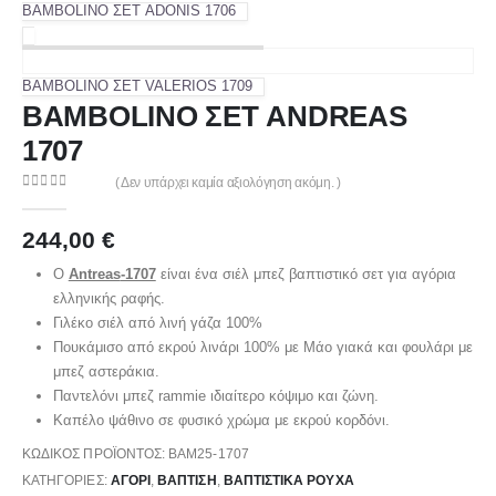
BAMBOLINO ΣΕΤ ADONIS 1706
BAMBOLINO ΣΕΤ VALERIOS 1709
BAMBOLINO ΣΕΤ ANDREAS
1707
( Δεν υπάρχει καμία αξιολόγηση ακόμη. )
0
out of 5
244,00
€
O
Antreas
-1707
είναι ένα σιέλ μπεζ βαπτιστικό σετ για αγόρια
ελληνικής ραφής.
Γιλέκο σιέλ από λινή γάζα 100%
Πουκάμισο από εκρού λινάρι 100% με Μάο γιακά και φουλάρι με
μπεζ αστεράκια.
Παντελόνι μπεζ rammie ιδιαίτερο κόψιμο και ζώνη.
Καπέλο ψάθινο σε φυσικό χρώμα με εκρού κορδόνι.
ΚΩΔΙΚΌΣ ΠΡΟΪΌΝΤΟΣ:
BAM25-1707
ΚΑΤΗΓΟΡΊΕΣ:
ΑΓΌΡΙ
,
ΒΑΠΤΙΣΗ
,
ΒΑΠΤΙΣΤΙΚΆ ΡΟΎΧΑ