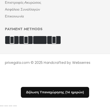
Επιστροφές-Ακυρώσεις
Ασφάλεια Συναλλαγών
Επικοινωνία
PAYMENT METHODS
privegala.com © 2025 Handcrafted by Webserres
Δήλωση Υπαναχώρησης (14 ημερών)