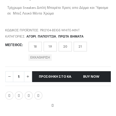
price
τρέχουσα
was:
τιμή
Τρίχρωμο Sneakers Διπλή Μπαρέτα Χρατς απο Δέρμα και Ύφασμα
57,90 €.
είναι:
σε Μπεζ Λευκό Μέντα Χρώμα
51,90 €.
ΚΩΔΙΚΌΣ ΠΡΟΪΌΝΤΟΣ:
PRI2104-BEIGE-WHITE-MINT
ΚΑΤΗΓΟΡΊΕΣ:
ΑΓΌΡΙ
,
ΠΑΠΟΥΤΣΙΑ
,
ΠΡΏΤΑ ΒΉΜΑΤΑ
ΜΈΓΕΘΟΣ
18
19
20
21
ΕΚΚΑΘΆΡΙΣΗ
ΠΡΟΣΘΉΚΗ ΣΤΟ ΚΑΛΆΘΙ
BUY NOW