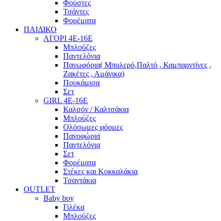
Φούστες
Τσάντες
Φορέματα
ΠΑΙΔΙΚΟ
ΑΓΟΡΙ 4Ε-16Ε
Μπλούζες
Παντελόνια
Πανωφόρια( Μπολερό,Παλτό , Καμπαρντίνες ,
Ζακέτες , Αμάνικα)
Πουκάμισα
Σετ
GIRL 4Ε-16Ε
Καλσόν / Καλτσάκια
Μπλούζες
Ολόσωμες φόρμες
Πανοφώρια
Παντελόνια
Σετ
Φορέματα
Στέκες και Κοκκαλάκια
Τσαντάκια
OUTLET
Baby boy
Γιλέκα
Μπλούζες