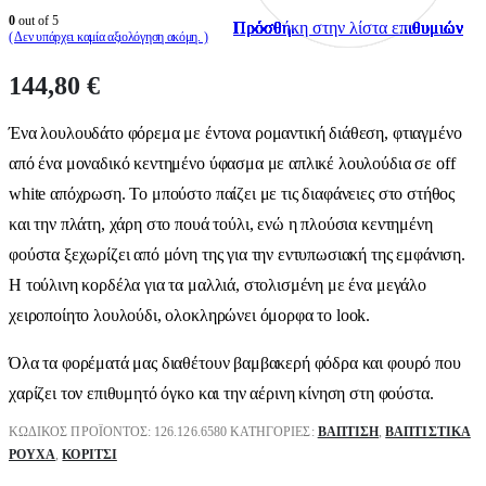
0
out of 5
Πρόσθήκη στην λίστα επιθυμιών
Πρόσθήκη στην λίστα επιθυμιών
Πρόσθήκη στην λίστα επιθυμιών
Πρόσθήκη στην λίστα επιθυμιών
Πρόσθήκη στην λίστα επιθυμιών
Πρόσθήκη στην λίστα επιθυμιών
Πρόσθήκη στην λίστα επιθυμιών
Πρόσθήκη στην λίστα επιθυμιών
Πρόσθήκη στην λίστα επιθυμιών
Πρόσθήκη στην λίστα επιθυμιών
( Δεν υπάρχει καμία αξιολόγηση ακόμη. )
144,80
€
Ένα λουλουδάτο φόρεμα με έντονα ρομαντική διάθεση, φτιαγμένο
από ένα μοναδικό κεντημένο ύφασμα με απλικέ λουλούδια σε off
white απόχρωση. Το μπούστο παίζει με τις διαφάνειες στο στήθος
και την πλάτη, χάρη στο πουά τούλι, ενώ η πλούσια κεντημένη
φούστα ξεχωρίζει από μόνη της για την εντυπωσιακή της εμφάνιση.
Η τούλινη κορδέλα για τα μαλλιά, στολισμένη με ένα μεγάλο
χειροποίητο λουλούδι, ολοκληρώνει όμορφα το look.
Όλα τα φορέματά μας διαθέτουν βαμβακερή φόδρα και φουρό που
χαρίζει τον επιθυμητό όγκο και την αέρινη κίνηση στη φούστα.
ΚΩΔΙΚΌΣ ΠΡΟΪΌΝΤΟΣ:
126.126.6580
ΚΑΤΗΓΟΡΊΕΣ:
ΒΑΠΤΙΣΗ
,
ΒΑΠΤΙΣΤΙΚΆ
ΡΟΎΧΑ
,
ΚΟΡΊΤΣΙ