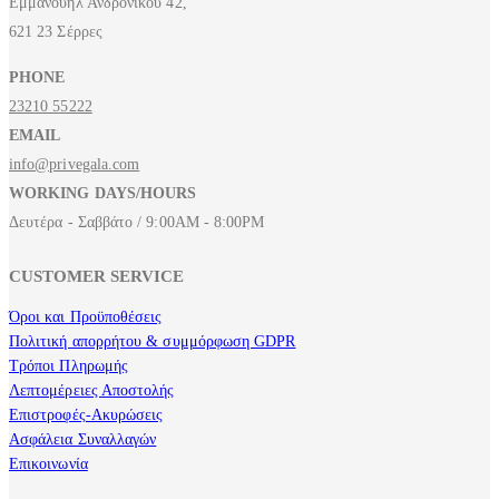
Εμμανουήλ Ανδρόνικου 42,
621 23 Σέρρες
PHONE
23210 55222
EMAIL
info@privegala.com
WORKING DAYS/HOURS
Δευτέρα - Σαββάτο / 9:00AM - 8:00PM
CUSTOMER SERVICE
Όροι και Προϋποθέσεις
Πολιτική απορρήτου & συμμόρφωση GDPR
Τρόποι Πληρωμής
Λεπτομέρειες Αποστολής
Επιστροφές-Ακυρώσεις
Ασφάλεια Συναλλαγών
Επικοινωνία