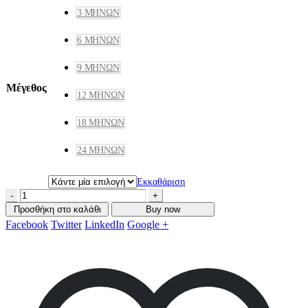
3 ΜΗΝΏΝ
6 ΜΗΝΏΝ
9 ΜΗΝΏΝ
Μέγεθος
12 ΜΗΝΏΝ
18 ΜΗΝΏΝ
24 ΜΗΝΏΝ
Εκκαθάριση
-
+
Προσθήκη στο καλάθι
Buy now
Facebook
Twitter
LinkedIn
Google +