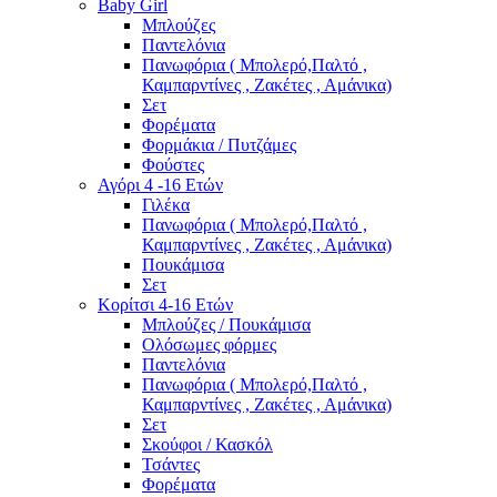
Baby Girl
Μπλούζες
Παντελόνια
Πανωφόρια ( Μπολερό,Παλτό ,
Καμπαρντίνες , Ζακέτες , Αμάνικα)
Σετ
Φορέματα
Φορμάκια / Πυτζάμες
Φούστες
Αγόρι 4 -16 Ετών
Γιλέκα
Πανωφόρια ( Μπολερό,Παλτό ,
Καμπαρντίνες , Ζακέτες , Αμάνικα)
Πουκάμισα
Σετ
Κορίτσι 4-16 Ετών
Μπλούζες / Πουκάμισα
Ολόσωμες φόρμες
Παντελόνια
Πανωφόρια ( Μπολερό,Παλτό ,
Καμπαρντίνες , Ζακέτες , Αμάνικα)
Σετ
Σκούφοι / Κασκόλ
Τσάντες
Φορέματα