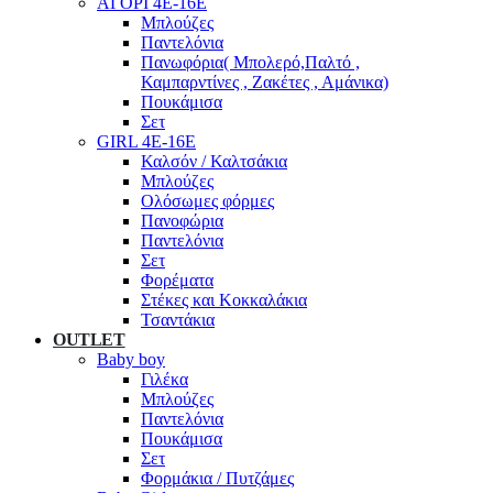
ΑΓΟΡΙ 4Ε-16Ε
Μπλούζες
Παντελόνια
Πανωφόρια( Μπολερό,Παλτό ,
Καμπαρντίνες , Ζακέτες , Αμάνικα)
Πουκάμισα
Σετ
GIRL 4Ε-16Ε
Καλσόν / Καλτσάκια
Μπλούζες
Ολόσωμες φόρμες
Πανοφώρια
Παντελόνια
Σετ
Φορέματα
Στέκες και Κοκκαλάκια
Τσαντάκια
OUTLET
Baby boy
Γιλέκα
Μπλούζες
Παντελόνια
Πουκάμισα
Σετ
Φορμάκια / Πυτζάμες