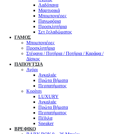
Λαδόπανα
Μαρτυρικά
Μπομπονιέρες
Πανωφόρια
Προσκλητήρια
Σετ ξελαδώματος
ΓΑΜΟΣ
Μπομπονιέρες
Προσκλητήρια
Στέφανα / Ποτήρια / Ποτήρια / Καράφα /
Δίσκος
ΠΑΠΟΥΤΣΙΑ
Αγόρι
Αγκαλιάς
Πρώτα Βήματα
Περπατήματος
Κορίτσι
LUXURY
Αγκαλιάς
Πρώτα Βήματα
Περπατήματος
Πέδιλα
Sneaker
ΒΡΕΦΙΚΟ