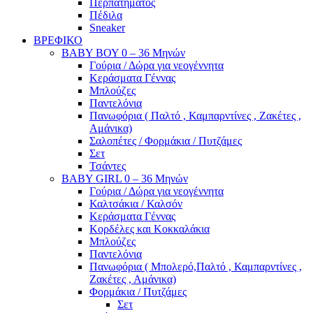
Περπατήματος
Πέδιλα
Sneaker
ΒΡΕΦΙΚΟ
ΒΑΒΥ ΒΟΥ 0 – 36 Μηνών
Γούρια / Δώρα για νεογέννητα
Κεράσματα Γέννας
Μπλούζες
Παντελόνια
Πανωφόρια ( Παλτό , Καμπαρντίνες , Ζακέτες ,
Αμάνικα)
Σαλοπέτες / Φορμάκια / Πυτζάμες
Σετ
Τσάντες
BABY GIRL 0 – 36 Μηνών
Γούρια / Δώρα για νεογέννητα
Καλτσάκια / Καλσόν
Κεράσματα Γέννας
Κορδέλες και Κοκκαλάκια
Μπλούζες
Παντελόνια
Πανωφόρια ( Μπολερό,Παλτό , Καμπαρντίνες ,
Ζακέτες , Αμάνικα)
Φορμάκια / Πυτζάμες
Σετ