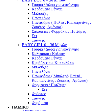
ΒΑΒΥ ΒΟΥ 0 – 36 Μηνών
Γούρια / Δώρα για νεογέννητα
Κεράσματα Γέννας
Μπλούζες
Παντελόνια
Πανωφόρια ( Παλτό , Καμπαρντίνες ,
Ζακέτες , Αμάνικα)
Σαλοπέτες / Φορμάκια / Πυτζάμες
Σετ
Τσάντες
BABY GIRL 0 – 36 Μηνών
Γούρια / Δώρα για νεογέννητα
Καλτσάκια / Καλσόν
Κεράσματα Γέννας
Κορδέλες και Κοκκαλάκια
Μπλούζες
Παντελόνια
Πανωφόρια ( Μπολερό,Παλτό ,
Καμπαρντίνες , Ζακέτες , Αμάνικα)
Φορμάκια / Πυτζάμες
Σετ
Φούστες
Τσάντες
Φορέματα
ΠΑΙΔΙΚΟ