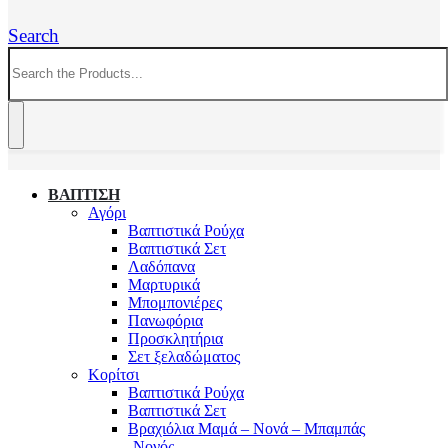
Search
ΒΑΠΤΙΣΗ
Αγόρι
Βαπτιστικά Ρούχα
Βαπτιστικά Σετ
Λαδόπανα
Μαρτυρικά
Μπομπονιέρες
Πανωφόρια
Προσκλητήρια
Σετ ξελαδώματος
Κορίτσι
Βαπτιστικά Ρούχα
Βαπτιστικά Σετ
Βραχιόλια Μαμά – Νονά – Μπαμπάς
-Νονός