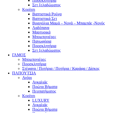
Προσκλητήρια
Σετ ξελαδώματος
Κορίτσι
Βαπτιστικά Ρούχα
Βαπτιστικά Σετ
Βραχιόλια Μαμά – Νονά – Μπαμπάς -Νονός
Λαδόπανα
Μαρτυρικά
Μπομπονιέρες
Πανωφόρια
Προσκλητήρια
Σετ ξελαδώματος
ΓΑΜΟΣ
Μπομπονιέρες
Προσκλητήρια
Στέφανα / Ποτήρια / Ποτήρια / Καράφα / Δίσκος
ΠΑΠΟΥΤΣΙΑ
Αγόρι
Αγκαλιάς
Πρώτα Βήματα
Περπατήματος
Κορίτσι
LUXURY
Αγκαλιάς
Πρώτα Βήματα