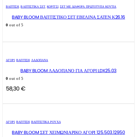
ΒΑΠΤΙΣΗ
,
ΒΑΠΤΙΣΤΙΚΆ ΣΕΤ
,
ΚΟΡΊΤΣΙ
,
ΣΕΤ ΜΕ ΔΙΆΦΟΡΑ ΠΡΩΤΌΤΥΠΑ ΚΟΥΤΙΆ
BABY BLOOM ΒΑΠΤΙΣΤΙΚΟ ΣΕΤ ΕΒΕΛΙΝΑ ΣΑΤΕΝ Κ26.16
0
out of 5
ΑΓΌΡΙ
,
ΒΑΠΤΙΣΗ
,
ΛΑΔΌΠΑΝΑ
BABY BLOOM ΛΑΔΟΠΑΝΟ ΓΙΑ ΑΓΟΡΙ LDX25.03
0
out of 5
58,30
€
Αυτό
Αυτό
το
το
ΑΓΌΡΙ
,
ΒΑΠΤΙΣΗ
,
ΒΑΠΤΙΣΤΙΚΆ ΡΟΎΧΑ
προϊόν
προϊόν
έχει
έχει
BABY BLOOM ΣΕΤ ΧΕΙΜΩΝΙΑΡΙΚΟ ΑΓΟΡΙ 125.503.12950
πολλαπλές
πολλαπλές