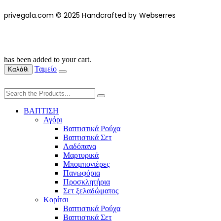
privegala.com © 2025 Handcrafted by Webserres
has been added to your cart.
Ταμείο
Καλάθι
ΒΑΠΤΙΣΗ
Αγόρι
Βαπτιστικά Ρούχα
Βαπτιστικά Σετ
Λαδόπανα
Μαρτυρικά
Μπομπονιέρες
Πανωφόρια
Προσκλητήρια
Σετ ξελαδώματος
Κορίτσι
Βαπτιστικά Ρούχα
Βαπτιστικά Σετ