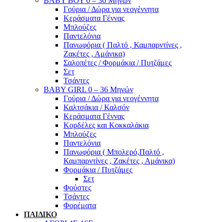
ΒΑΒΥ ΒΟΥ 0 – 36 Μηνών
Γούρια / Δώρα για νεογέννητα
Κεράσματα Γέννας
Μπλούζες
Παντελόνια
Πανωφόρια ( Παλτό , Καμπαρντίνες ,
Ζακέτες , Αμάνικα)
Σαλοπέτες / Φορμάκια / Πυτζάμες
Σετ
Τσάντες
BABY GIRL 0 – 36 Μηνών
Γούρια / Δώρα για νεογέννητα
Καλτσάκια / Καλσόν
Κεράσματα Γέννας
Κορδέλες και Κοκκαλάκια
Μπλούζες
Παντελόνια
Πανωφόρια ( Μπολερό,Παλτό ,
Καμπαρντίνες , Ζακέτες , Αμάνικα)
Φορμάκια / Πυτζάμες
Σετ
Φούστες
Τσάντες
Φορέματα
ΠΑΙΔΙΚΟ