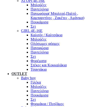
ΑΓΟΡΙ 4Ε-16Ε
Μπλούζες
Παντελόνια
Πανωφόρια( Μπολερό,Παλτό ,
Καμπαρντίνες , Ζακέτες , Αμάνικα)
Πουκάμισα
Σετ
GIRL 4Ε-16Ε
Καλσόν / Καλτσάκια
Μπλούζες
Ολόσωμες φόρμες
Πανοφώρια
Παντελόνια
Σετ
Φορέματα
Στέκες και Κοκκαλάκια
Τσαντάκια
OUTLET
Baby boy
Γιλέκα
Μπλούζες
Παντελόνια
Πουκάμισα
Σετ
Φορμάκια / Πυτζάμες