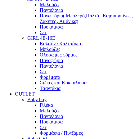
Μπλούζες
Παντελόνια
Πανωφόρια( Μπολερό,Παλτό , Καμπαρντίνες ,
Ζακέτες , Αμάνικα)
Πουκάμισα
Σετ
GIRL 4Ε-16Ε
Καλσόν / Καλτσάκια
Μπλούζες
Ολόσωμες φόρμες
Πανοφώρια
Παντελόνια
Σετ
Φορέματα
Στέκες και Κοκκαλάκια
Τσαντάκια
OUTLET
Baby boy
Γιλέκα
Μπλούζες
Παντελόνια
Πουκάμισα
Σετ
Φορμάκια / Πυτζάμες
Baby Girl