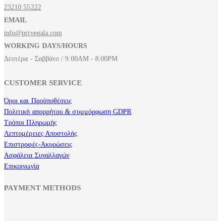
23210 55222
EMAIL
info@privegala.com
WORKING DAYS/HOURS
Δευτέρα - Σαββάτο / 9:00AM - 8:00PM
CUSTOMER SERVICE
Όροι και Προϋποθέσεις
Πολιτική απορρήτου & συμμόρφωση GDPR
Τρόποι Πληρωμής
Λεπτομέρειες Αποστολής
Επιστροφές-Ακυρώσεις
Ασφάλεια Συναλλαγών
Επικοινωνία
PAYMENT METHODS