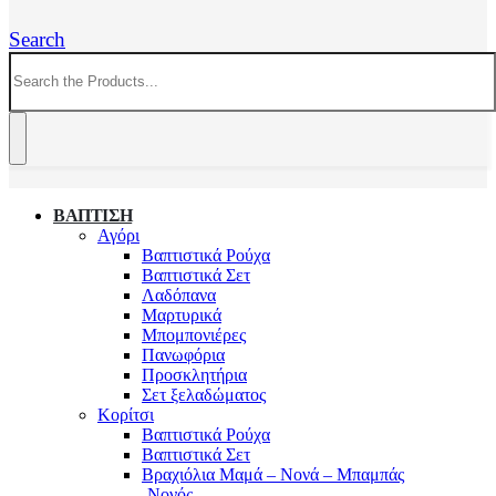
Search
ΒΑΠΤΙΣΗ
Αγόρι
Βαπτιστικά Ρούχα
Βαπτιστικά Σετ
Λαδόπανα
Μαρτυρικά
Μπομπονιέρες
Πανωφόρια
Προσκλητήρια
Σετ ξελαδώματος
Κορίτσι
Βαπτιστικά Ρούχα
Βαπτιστικά Σετ
Βραχιόλια Μαμά – Νονά – Μπαμπάς
-Νονός