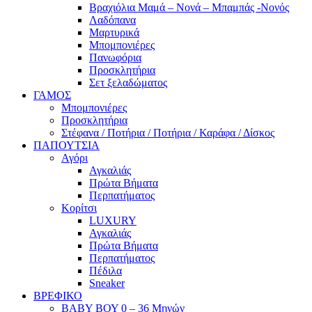
Βραχιόλια Μαμά – Νονά – Μπαμπάς -Νονός
Λαδόπανα
Μαρτυρικά
Μπομπονιέρες
Πανωφόρια
Προσκλητήρια
Σετ ξελαδώματος
ΓΑΜΟΣ
Μπομπονιέρες
Προσκλητήρια
Στέφανα / Ποτήρια / Ποτήρια / Καράφα / Δίσκος
ΠΑΠΟΥΤΣΙΑ
Αγόρι
Αγκαλιάς
Πρώτα Βήματα
Περπατήματος
Κορίτσι
LUXURY
Αγκαλιάς
Πρώτα Βήματα
Περπατήματος
Πέδιλα
Sneaker
ΒΡΕΦΙΚΟ
ΒΑΒΥ ΒΟΥ 0 – 36 Μηνών