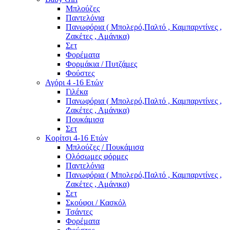
Μπλούζες
Παντελόνια
Πανωφόρια ( Μπολερό,Παλτό , Καμπαρντίνες ,
Ζακέτες , Αμάνικα)
Σετ
Φορέματα
Φορμάκια / Πυτζάμες
Φούστες
Αγόρι 4 -16 Ετών
Γιλέκα
Πανωφόρια ( Μπολερό,Παλτό , Καμπαρντίνες ,
Ζακέτες , Αμάνικα)
Πουκάμισα
Σετ
Κορίτσι 4-16 Ετών
Μπλούζες / Πουκάμισα
Ολόσωμες φόρμες
Παντελόνια
Πανωφόρια ( Μπολερό,Παλτό , Καμπαρντίνες ,
Ζακέτες , Αμάνικα)
Σετ
Σκούφοι / Κασκόλ
Τσάντες
Φορέματα