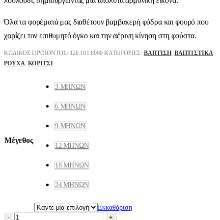
λουλούδι, δημιουργώντας μια απόλυτα αρμονική εικόνα.
Όλα τα φορέματά μας διαθέτουν βαμβακερή φόδρα και φουρό που
χαρίζει τον επιθυμητό όγκο και την αέρινη κίνηση στη φούστα.
ΚΩΔΙΚΌΣ ΠΡΟΪΌΝΤΟΣ:
126.101.8990
ΚΑΤΗΓΟΡΊΕΣ:
ΒΑΠΤΙΣΗ
,
ΒΑΠΤΙΣΤΙΚΆ
ΡΟΎΧΑ
,
ΚΟΡΊΤΣΙ
3 ΜΗΝΏΝ
6 ΜΗΝΏΝ
9 ΜΗΝΏΝ
Μέγεθος
12 ΜΗΝΏΝ
18 ΜΗΝΏΝ
24 ΜΗΝΏΝ
Εκκαθάριση
-
+