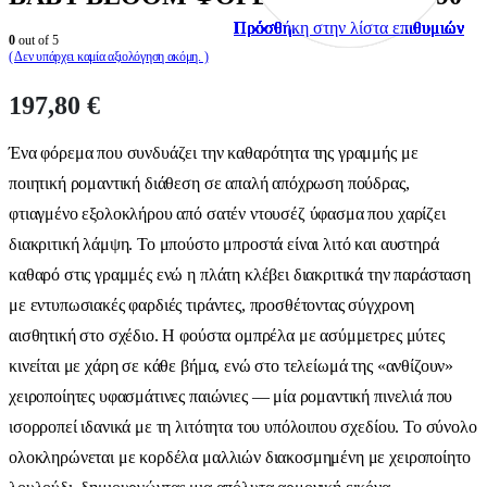
Πρόσθήκη στην λίστα επιθυμιών
Πρόσθήκη στην λίστα επιθυμιών
Πρόσθήκη στην λίστα επιθυμιών
Πρόσθήκη στην λίστα επιθυμιών
Πρόσθήκη στην λίστα επιθυμιών
Πρόσθήκη στην λίστα επιθυμιών
Πρόσθήκη στην λίστα επιθυμιών
Πρόσθήκη στην λίστα επιθυμιών
Πρόσθήκη στην λίστα επιθυμιών
Πρόσθήκη στην λίστα επιθυμιών
0
out of 5
( Δεν υπάρχει καμία αξιολόγηση ακόμη. )
197,80
€
Ένα φόρεμα που συνδυάζει την καθαρότητα της γραμμής με
ποιητική ρομαντική διάθεση σε απαλή απόχρωση πούδρας,
φτιαγμένο εξολοκλήρου από σατέν ντουσέζ ύφασμα που χαρίζει
διακριτική λάμψη. Το μπούστο μπροστά είναι λιτό και αυστηρά
καθαρό στις γραμμές ενώ η πλάτη κλέβει διακριτικά την παράσταση
με εντυπωσιακές φαρδιές τιράντες, προσθέτοντας σύγχρονη
αισθητική στο σχέδιο. Η φούστα ομπρέλα με ασύμμετρες μύτες
κινείται με χάρη σε κάθε βήμα, ενώ στο τελείωμά της «ανθίζουν»
χειροποίητες υφασμάτινες παιώνιες — μία ρομαντική πινελιά που
ισορροπεί ιδανικά με τη λιτότητα του υπόλοιπου σχεδίου. Το σύνολο
ολοκληρώνεται με κορδέλα μαλλιών διακοσμημένη με χειροποίητο