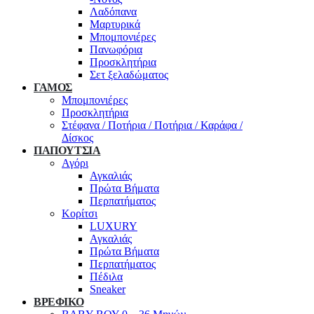
Λαδόπανα
Μαρτυρικά
Μπομπονιέρες
Πανωφόρια
Προσκλητήρια
Σετ ξελαδώματος
ΓΑΜΟΣ
Μπομπονιέρες
Προσκλητήρια
Στέφανα / Ποτήρια / Ποτήρια / Καράφα /
Δίσκος
ΠΑΠΟΥΤΣΙΑ
Αγόρι
Αγκαλιάς
Πρώτα Βήματα
Περπατήματος
Κορίτσι
LUXURY
Αγκαλιάς
Πρώτα Βήματα
Περπατήματος
Πέδιλα
Sneaker
ΒΡΕΦΙΚΟ