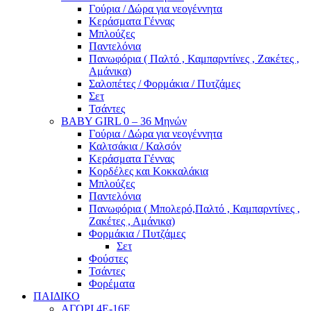
Γούρια / Δώρα για νεογέννητα
Κεράσματα Γέννας
Μπλούζες
Παντελόνια
Πανωφόρια ( Παλτό , Καμπαρντίνες , Ζακέτες ,
Αμάνικα)
Σαλοπέτες / Φορμάκια / Πυτζάμες
Σετ
Τσάντες
BABY GIRL 0 – 36 Μηνών
Γούρια / Δώρα για νεογέννητα
Καλτσάκια / Καλσόν
Κεράσματα Γέννας
Κορδέλες και Κοκκαλάκια
Μπλούζες
Παντελόνια
Πανωφόρια ( Μπολερό,Παλτό , Καμπαρντίνες ,
Ζακέτες , Αμάνικα)
Φορμάκια / Πυτζάμες
Σετ
Φούστες
Τσάντες
Φορέματα
ΠΑΙΔΙΚΟ
ΑΓΟΡΙ 4Ε-16Ε