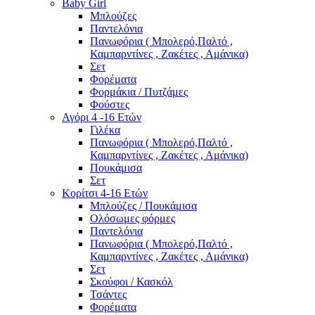
Baby Girl
Μπλούζες
Παντελόνια
Πανωφόρια ( Μπολερό,Παλτό ,
Καμπαρντίνες , Ζακέτες , Αμάνικα)
Σετ
Φορέματα
Φορμάκια / Πυτζάμες
Φούστες
Αγόρι 4 -16 Ετών
Γιλέκα
Πανωφόρια ( Μπολερό,Παλτό ,
Καμπαρντίνες , Ζακέτες , Αμάνικα)
Πουκάμισα
Σετ
Κορίτσι 4-16 Ετών
Μπλούζες / Πουκάμισα
Ολόσωμες φόρμες
Παντελόνια
Πανωφόρια ( Μπολερό,Παλτό ,
Καμπαρντίνες , Ζακέτες , Αμάνικα)
Σετ
Σκούφοι / Κασκόλ
Τσάντες
Φορέματα