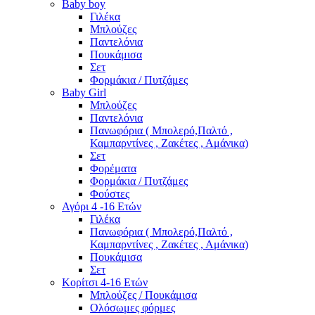
Baby boy
Γιλέκα
Μπλούζες
Παντελόνια
Πουκάμισα
Σετ
Φορμάκια / Πυτζάμες
Baby Girl
Μπλούζες
Παντελόνια
Πανωφόρια ( Μπολερό,Παλτό ,
Καμπαρντίνες , Ζακέτες , Αμάνικα)
Σετ
Φορέματα
Φορμάκια / Πυτζάμες
Φούστες
Αγόρι 4 -16 Ετών
Γιλέκα
Πανωφόρια ( Μπολερό,Παλτό ,
Καμπαρντίνες , Ζακέτες , Αμάνικα)
Πουκάμισα
Σετ
Κορίτσι 4-16 Ετών
Μπλούζες / Πουκάμισα
Ολόσωμες φόρμες