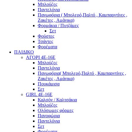
Μπλούζες
Παντελόνια
Πανωφόρια ( Μπολερό,Παλτό , Καμπαρντίνες ,
Ζακέτες , Αμάνικα)
Φορμάκια / Πυτζάμες
Σετ
Φούστες
Τσάντες
Φορέματα
ΠΑΙΔΙΚΟ
ΑΓΟΡΙ 4Ε-16Ε
Μπλούζες
Παντελόνια
Πανωφόρια( Μπολερό,Παλτό , Καμπαρντίνες ,
Ζακέτες , Αμάνικα)
Πουκάμισα
Σετ
GIRL 4Ε-16Ε
Καλσόν / Καλτσάκια
Μπλούζες
Ολόσωμες φόρμες
Πανοφώρια
Παντελόνια
Σετ
Φορέματα