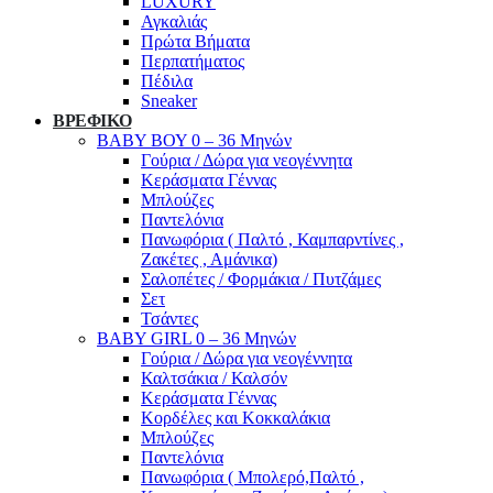
LUXURY
Αγκαλιάς
Πρώτα Βήματα
Περπατήματος
Πέδιλα
Sneaker
ΒΡΕΦΙΚΟ
ΒΑΒΥ ΒΟΥ 0 – 36 Μηνών
Γούρια / Δώρα για νεογέννητα
Κεράσματα Γέννας
Μπλούζες
Παντελόνια
Πανωφόρια ( Παλτό , Καμπαρντίνες ,
Ζακέτες , Αμάνικα)
Σαλοπέτες / Φορμάκια / Πυτζάμες
Σετ
Τσάντες
BABY GIRL 0 – 36 Μηνών
Γούρια / Δώρα για νεογέννητα
Καλτσάκια / Καλσόν
Κεράσματα Γέννας
Κορδέλες και Κοκκαλάκια
Μπλούζες
Παντελόνια
Πανωφόρια ( Μπολερό,Παλτό ,