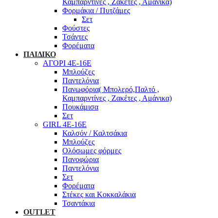
Καμπαρντίνες , Ζακέτες , Αμάνικα)
Φορμάκια / Πυτζάμες
Σετ
Φούστες
Τσάντες
Φορέματα
ΠΑΙΔΙΚΟ
ΑΓΟΡΙ 4Ε-16Ε
Μπλούζες
Παντελόνια
Πανωφόρια( Μπολερό,Παλτό ,
Καμπαρντίνες , Ζακέτες , Αμάνικα)
Πουκάμισα
Σετ
GIRL 4Ε-16Ε
Καλσόν / Καλτσάκια
Μπλούζες
Ολόσωμες φόρμες
Πανοφώρια
Παντελόνια
Σετ
Φορέματα
Στέκες και Κοκκαλάκια
Τσαντάκια
OUTLET