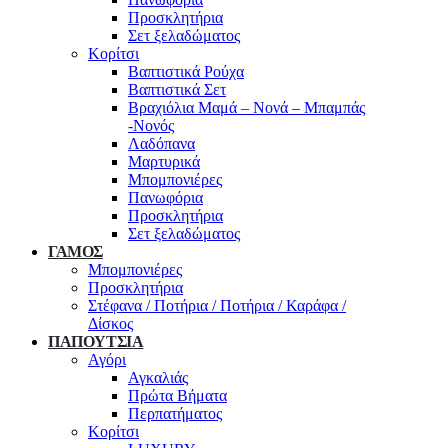
Προσκλητήρια
Σετ ξελαδώματος
Κορίτσι
Βαπτιστικά Ρούχα
Βαπτιστικά Σετ
Βραχιόλια Μαμά – Νονά – Μπαμπάς
-Νονός
Λαδόπανα
Μαρτυρικά
Μπομπονιέρες
Πανωφόρια
Προσκλητήρια
Σετ ξελαδώματος
ΓΑΜΟΣ
Μπομπονιέρες
Προσκλητήρια
Στέφανα / Ποτήρια / Ποτήρια / Καράφα /
Δίσκος
ΠΑΠΟΥΤΣΙΑ
Αγόρι
Αγκαλιάς
Πρώτα Βήματα
Περπατήματος
Κορίτσι