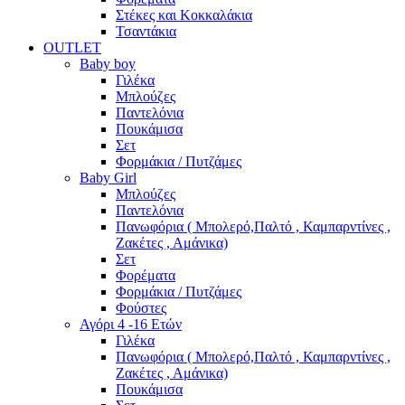
Στέκες και Κοκκαλάκια
Τσαντάκια
OUTLET
Baby boy
Γιλέκα
Μπλούζες
Παντελόνια
Πουκάμισα
Σετ
Φορμάκια / Πυτζάμες
Baby Girl
Μπλούζες
Παντελόνια
Πανωφόρια ( Μπολερό,Παλτό , Καμπαρντίνες ,
Ζακέτες , Αμάνικα)
Σετ
Φορέματα
Φορμάκια / Πυτζάμες
Φούστες
Αγόρι 4 -16 Ετών
Γιλέκα
Πανωφόρια ( Μπολερό,Παλτό , Καμπαρντίνες ,
Ζακέτες , Αμάνικα)
Πουκάμισα