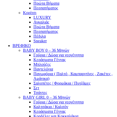
Πρώτα Βήματα
Περπατήματος
Κορίτσι
LUXURY
Αγκαλιάς
Πρώτα Βήματα
Περπατήματος
Πέδιλα
Sneaker
ΒΡΕΦΙΚΟ
ΒΑΒΥ ΒΟΥ 0 – 36 Μηνών
Γούρια / Δώρα για νεογέννητα
Κεράσματα Γέννας
Μπλούζες
Παντελόνια
Πανωφόρια ( Παλτό , Καμπαρντίνες , Ζακέτες ,
Αμάνικα)
Σαλοπέτες / Φορμάκια / Πυτζάμες
Σετ
Τσάντες
BABY GIRL 0 – 36 Μηνών
Γούρια / Δώρα για νεογέννητα
Καλτσάκια / Καλσόν
Κεράσματα Γέννας
Κορδέλες και Κοκκαλάκια