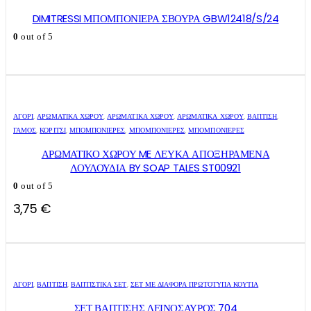
DIMITRESSI ΜΠΟΜΠΟΝΙΕΡΑ ΣΒΟΥΡΑ GBW12418/S/24
0
out of 5
ΑΓΌΡΙ
,
ΑΡΩΜΑΤΙΚΆ ΧΏΡΟΥ
,
ΑΡΩΜΑΤΙΚΆ ΧΏΡΟΥ
,
ΑΡΩΜΑΤΙΚΆ ΧΏΡΟΥ
,
ΒΑΠΤΙΣΗ
,
ΓΑΜΟΣ
,
ΚΟΡΊΤΣΙ
,
ΜΠΟΜΠΟΝΙΈΡΕΣ
,
ΜΠΟΜΠΟΝΙΈΡΕΣ
,
ΜΠΟΜΠΟΝΙΈΡΕΣ
ΑΡΩΜΑΤΙΚΟ ΧΩΡΟΥ ME ΛΕΥΚΑ ΑΠΟΞΗΡΑΜΕΝΑ
ΛΟΥΛΟΥΔΙΑ BY SOAP TALES ST00921
0
out of 5
3,75
€
ΑΓΌΡΙ
,
ΒΑΠΤΙΣΗ
,
ΒΑΠΤΙΣΤΙΚΆ ΣΕΤ
,
ΣΕΤ ΜΕ ΔΙΆΦΟΡΑ ΠΡΩΤΌΤΥΠΑ ΚΟΥΤΙΆ
ΣΕΤ ΒΑΠΤΙΣΗΣ ΔΕΙΝΟΣΑΥΡΟΣ 704