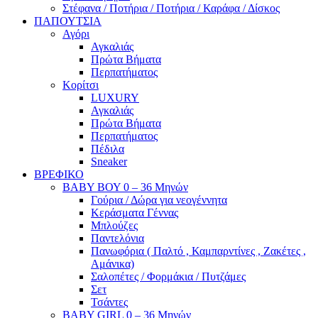
Στέφανα / Ποτήρια / Ποτήρια / Καράφα / Δίσκος
ΠΑΠΟΥΤΣΙΑ
Αγόρι
Αγκαλιάς
Πρώτα Βήματα
Περπατήματος
Κορίτσι
LUXURY
Αγκαλιάς
Πρώτα Βήματα
Περπατήματος
Πέδιλα
Sneaker
ΒΡΕΦΙΚΟ
ΒΑΒΥ ΒΟΥ 0 – 36 Μηνών
Γούρια / Δώρα για νεογέννητα
Κεράσματα Γέννας
Μπλούζες
Παντελόνια
Πανωφόρια ( Παλτό , Καμπαρντίνες , Ζακέτες ,
Αμάνικα)
Σαλοπέτες / Φορμάκια / Πυτζάμες
Σετ
Τσάντες
BABY GIRL 0 – 36 Μηνών