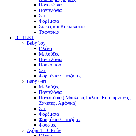
Πανοφώρια
Παντελόνια
Σετ
Φορέματα
Στέκες και Κοκκαλάκια
Τσαντάκια
OUTLET
Baby boy
Γιλέκα
Μπλούζες
Παντελόνια
Πουκάμισα
Σετ
Φορμάκια / Πυτζάμες
Baby Girl
Μπλούζες
Παντελόνια
Πανωφόρια ( Μπολερό,Παλτό , Καμπαρντίνες ,
Ζακέτες , Αμάνικα)
Σετ
Φορέματα
Φορμάκια / Πυτζάμες
Φούστες
Αγόρι 4 -16 Ετών
Γιλέκα