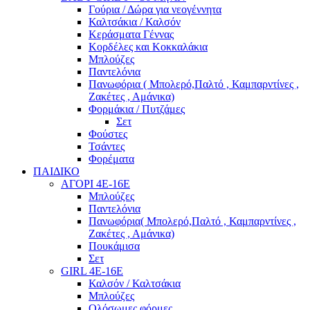
Γούρια / Δώρα για νεογέννητα
Καλτσάκια / Καλσόν
Κεράσματα Γέννας
Κορδέλες και Κοκκαλάκια
Μπλούζες
Παντελόνια
Πανωφόρια ( Μπολερό,Παλτό , Καμπαρντίνες ,
Ζακέτες , Αμάνικα)
Φορμάκια / Πυτζάμες
Σετ
Φούστες
Τσάντες
Φορέματα
ΠΑΙΔΙΚΟ
ΑΓΟΡΙ 4Ε-16Ε
Μπλούζες
Παντελόνια
Πανωφόρια( Μπολερό,Παλτό , Καμπαρντίνες ,
Ζακέτες , Αμάνικα)
Πουκάμισα
Σετ
GIRL 4Ε-16Ε
Καλσόν / Καλτσάκια
Μπλούζες
Ολόσωμες φόρμες