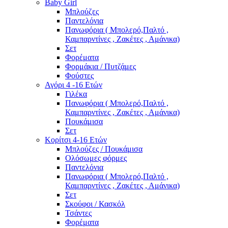
Baby Girl
Μπλούζες
Παντελόνια
Πανωφόρια ( Μπολερό,Παλτό ,
Καμπαρντίνες , Ζακέτες , Αμάνικα)
Σετ
Φορέματα
Φορμάκια / Πυτζάμες
Φούστες
Αγόρι 4 -16 Ετών
Γιλέκα
Πανωφόρια ( Μπολερό,Παλτό ,
Καμπαρντίνες , Ζακέτες , Αμάνικα)
Πουκάμισα
Σετ
Κορίτσι 4-16 Ετών
Μπλούζες / Πουκάμισα
Ολόσωμες φόρμες
Παντελόνια
Πανωφόρια ( Μπολερό,Παλτό ,
Καμπαρντίνες , Ζακέτες , Αμάνικα)
Σετ
Σκούφοι / Κασκόλ
Τσάντες
Φορέματα