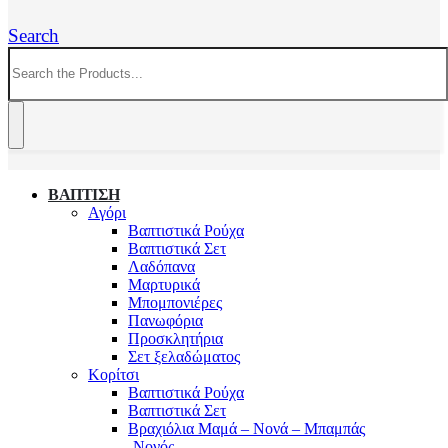
Search
ΒΑΠΤΙΣΗ
Αγόρι
Βαπτιστικά Ρούχα
Βαπτιστικά Σετ
Λαδόπανα
Μαρτυρικά
Μπομπονιέρες
Πανωφόρια
Προσκλητήρια
Σετ ξελαδώματος
Κορίτσι
Βαπτιστικά Ρούχα
Βαπτιστικά Σετ
Βραχιόλια Μαμά – Νονά – Μπαμπάς
-Νονός