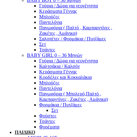
ΒΑΒΥ ΒΟΥ 0 – 36 Μηνών
Γούρια / Δώρα για νεογέννητα
Κεράσματα Γέννας
Μπλούζες
Παντελόνια
Πανωφόρια ( Παλτό , Καμπαρντίνες ,
Ζακέτες , Αμάνικα)
Σαλοπέτες / Φορμάκια / Πυτζάμες
Σετ
Τσάντες
BABY GIRL 0 – 36 Μηνών
Γούρια / Δώρα για νεογέννητα
Καλτσάκια / Καλσόν
Κεράσματα Γέννας
Κορδέλες και Κοκκαλάκια
Μπλούζες
Παντελόνια
Πανωφόρια ( Μπολερό,Παλτό ,
Καμπαρντίνες , Ζακέτες , Αμάνικα)
Φορμάκια / Πυτζάμες
Σετ
Φούστες
Τσάντες
Φορέματα
ΠΑΙΔΙΚΟ