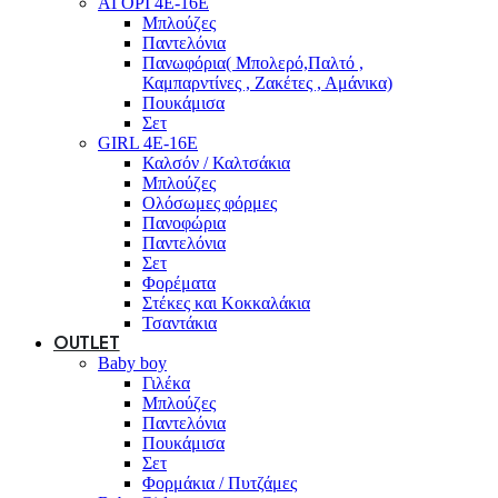
ΑΓΟΡΙ 4Ε-16Ε
Μπλούζες
Παντελόνια
Πανωφόρια( Μπολερό,Παλτό ,
Καμπαρντίνες , Ζακέτες , Αμάνικα)
Πουκάμισα
Σετ
GIRL 4Ε-16Ε
Καλσόν / Καλτσάκια
Μπλούζες
Ολόσωμες φόρμες
Πανοφώρια
Παντελόνια
Σετ
Φορέματα
Στέκες και Κοκκαλάκια
Τσαντάκια
OUTLET
Baby boy
Γιλέκα
Μπλούζες
Παντελόνια
Πουκάμισα
Σετ
Φορμάκια / Πυτζάμες