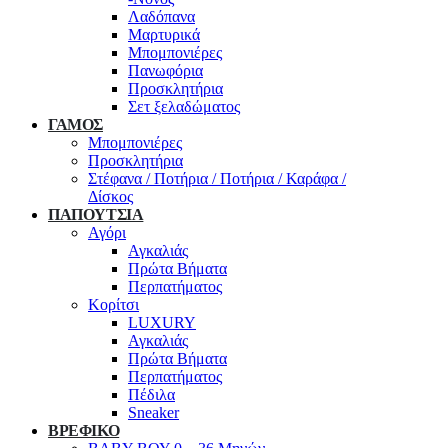
Λαδόπανα
Μαρτυρικά
Μπομπονιέρες
Πανωφόρια
Προσκλητήρια
Σετ ξελαδώματος
ΓΑΜΟΣ
Μπομπονιέρες
Προσκλητήρια
Στέφανα / Ποτήρια / Ποτήρια / Καράφα /
Δίσκος
ΠΑΠΟΥΤΣΙΑ
Αγόρι
Αγκαλιάς
Πρώτα Βήματα
Περπατήματος
Κορίτσι
LUXURY
Αγκαλιάς
Πρώτα Βήματα
Περπατήματος
Πέδιλα
Sneaker
ΒΡΕΦΙΚΟ