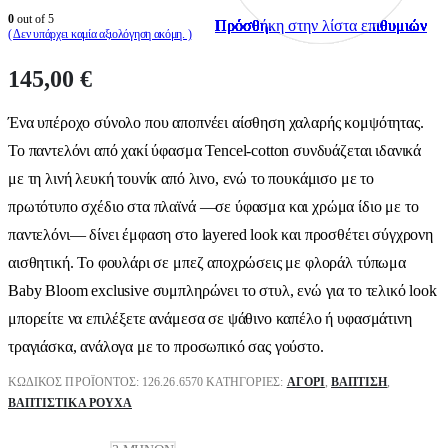
0
out of 5
Πρόσθήκη στην λίστα επιθυμιών
Πρόσθήκη στην λίστα επιθυμιών
Πρόσθήκη στην λίστα επιθυμιών
Πρόσθήκη στην λίστα επιθυμιών
Πρόσθήκη στην λίστα επιθυμιών
Πρόσθήκη στην λίστα επιθυμιών
Πρόσθήκη στην λίστα επιθυμιών
Πρόσθήκη στην λίστα επιθυμιών
Πρόσθήκη στην λίστα επιθυμιών
Πρόσθήκη στην λίστα επιθυμιών
( Δεν υπάρχει καμία αξιολόγηση ακόμη. )
145,00
€
Ένα υπέροχο σύνολο που αποπνέει αίσθηση χαλαρής κομψότητας.
Το παντελόνι από χακί ύφασμα Tencel-cotton συνδυάζεται ιδανικά
με τη λινή λευκή τουνίκ από λινο, ενώ το πουκάμισο με το
πρωτότυπο σχέδιο στα πλαϊνά —σε ύφασμα και χρώμα ίδιο με το
παντελόνι— δίνει έμφαση στο layered look και προσθέτει σύγχρονη
αισθητική. Το φουλάρι σε μπεζ αποχρώσεις με φλοράλ τύπωμα
Baby Bloom exclusive συμπληρώνει το στυλ, ενώ για το τελικό look
μπορείτε να επιλέξετε ανάμεσα σε ψάθινο καπέλο ή υφασμάτινη
τραγιάσκα, ανάλογα με το προσωπικό σας γούστο.
ΚΩΔΙΚΌΣ ΠΡΟΪΌΝΤΟΣ:
126.26.6570
ΚΑΤΗΓΟΡΊΕΣ:
ΑΓΌΡΙ
,
ΒΑΠΤΙΣΗ
,
ΒΑΠΤΙΣΤΙΚΆ ΡΟΎΧΑ