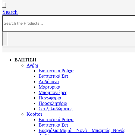
Search
ΒΑΠΤΙΣΗ
Αγόρι
Βαπτιστικά Ρούχα
Βαπτιστικά Σετ
Λαδόπανα
Μαρτυρικά
Μπομπονιέρες
Πανωφόρια
Προσκλητήρια
Σετ ξελαδώματος
Κορίτσι
Βαπτιστικά Ρούχα
Βαπτιστικά Σετ
Βραχιόλια Μαμά – Νονά – Μπαμπάς -Νονός