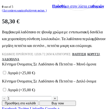
Πρόσθήκη στην λίστα επιθυμιών
Πρόσθήκη στην λίστα επιθυμιών
Πρόσθήκη στην λίστα επιθυμιών
Πρόσθήκη στην λίστα επιθυμιών
Πρόσθήκη στην λίστα επιθυμιών
Πρόσθήκη στην λίστα επιθυμιών
Πρόσθήκη στην λίστα επιθυμιών
Πρόσθήκη στην λίστα επιθυμιών
Πρόσθήκη στην λίστα επιθυμιών
Πρόσθήκη στην λίστα επιθυμιών
0
out of 5
( Δεν υπάρχει καμία αξιολόγηση ακόμη. )
58,30
€
Bαμβακερά λαδόπανα σε ιβουάρ χρώμα με εντυπωσιακή δανδέλα
και χειροποίητη σύνθεση λουλουδιών. Τα λαδόπανα περιλαμβάνουν
μεγάλη πετσέτα και σεντόνι , πετσέτα μικρη και εσώρουχα.
ΚΩΔΙΚΌΣ ΠΡΟΪΌΝΤΟΣ:
LD26.72.2650
ΚΑΤΗΓΟΡΊΕΣ:
ΒΑΠΤΙΣΗ
,
ΚΟΡΊΤΣΙ
,
ΛΑΔΌΠΑΝΑ
Κέντημα Ονοματος Σε Λαδόπανο & Πετσέτα – Μονό όμονα
Αγορά (+
25,00
€
)
Κέντημα Ονοματος Σε Λαδόπανο & Πετσέτα – Διπλό όνομα
Αγορά (+
35,00
€
)
-
+
Προσθήκη στο καλάθι
Buy now
Facebook
Twitter
LinkedIn
Google +