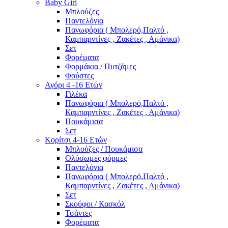
Baby Girl
Μπλούζες
Παντελόνια
Πανωφόρια ( Μπολερό,Παλτό ,
Καμπαρντίνες , Ζακέτες , Αμάνικα)
Σετ
Φορέματα
Φορμάκια / Πυτζάμες
Φούστες
Αγόρι 4 -16 Ετών
Γιλέκα
Πανωφόρια ( Μπολερό,Παλτό ,
Καμπαρντίνες , Ζακέτες , Αμάνικα)
Πουκάμισα
Σετ
Κορίτσι 4-16 Ετών
Μπλούζες / Πουκάμισα
Ολόσωμες φόρμες
Παντελόνια
Πανωφόρια ( Μπολερό,Παλτό ,
Καμπαρντίνες , Ζακέτες , Αμάνικα)
Σετ
Σκούφοι / Κασκόλ
Τσάντες
Φορέματα