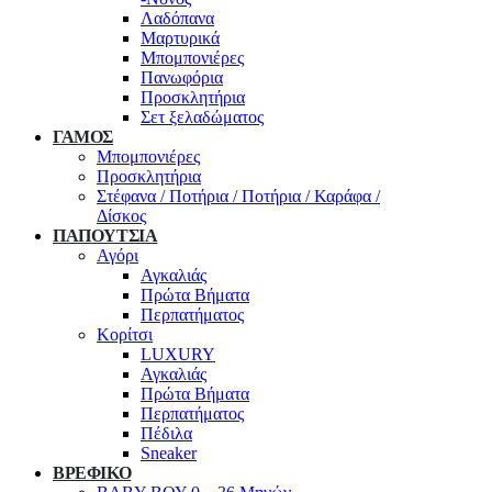
Λαδόπανα
Μαρτυρικά
Μπομπονιέρες
Πανωφόρια
Προσκλητήρια
Σετ ξελαδώματος
ΓΑΜΟΣ
Μπομπονιέρες
Προσκλητήρια
Στέφανα / Ποτήρια / Ποτήρια / Καράφα /
Δίσκος
ΠΑΠΟΥΤΣΙΑ
Αγόρι
Αγκαλιάς
Πρώτα Βήματα
Περπατήματος
Κορίτσι
LUXURY
Αγκαλιάς
Πρώτα Βήματα
Περπατήματος
Πέδιλα
Sneaker
ΒΡΕΦΙΚΟ