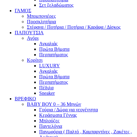
Σετ ξελαδώματος
ΓΑΜΟΣ
Μπομπονιέρες
Προσκλητήρια
Στέφανα / Ποτήρια / Ποτήρια / Καράφα / Δίσκος
ΠΑΠΟΥΤΣΙΑ
Αγόρι
Αγκαλιάς
Πρώτα Βήματα
Περπατήματος
Κορίτσι
LUXURY
Αγκαλιάς
Πρώτα Βήματα
Περπατήματος
Πέδιλα
Sneaker
ΒΡΕΦΙΚΟ
ΒΑΒΥ ΒΟΥ 0 – 36 Μηνών
Γούρια / Δώρα για νεογέννητα
Κεράσματα Γέννας
Μπλούζες
Παντελόνια
Πανωφόρια ( Παλτό , Καμπαρντίνες , Ζακέτες ,