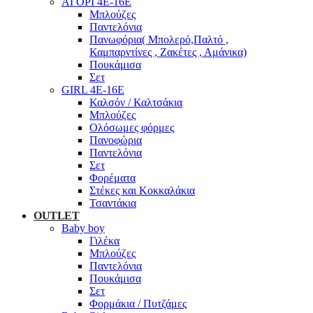
ΑΓΟΡΙ 4Ε-16Ε
Μπλούζες
Παντελόνια
Πανωφόρια( Μπολερό,Παλτό ,
Καμπαρντίνες , Ζακέτες , Αμάνικα)
Πουκάμισα
Σετ
GIRL 4Ε-16Ε
Καλσόν / Καλτσάκια
Μπλούζες
Ολόσωμες φόρμες
Πανοφώρια
Παντελόνια
Σετ
Φορέματα
Στέκες και Κοκκαλάκια
Τσαντάκια
OUTLET
Baby boy
Γιλέκα
Μπλούζες
Παντελόνια
Πουκάμισα
Σετ
Φορμάκια / Πυτζάμες