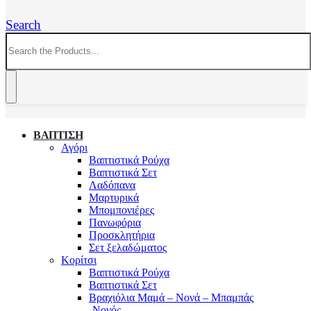
Search
ΒΑΠΤΙΣΗ
Αγόρι
Βαπτιστικά Ρούχα
Βαπτιστικά Σετ
Λαδόπανα
Μαρτυρικά
Μπομπονιέρες
Πανωφόρια
Προσκλητήρια
Σετ ξελαδώματος
Κορίτσι
Βαπτιστικά Ρούχα
Βαπτιστικά Σετ
Βραχιόλια Μαμά – Νονά – Μπαμπάς
-Νονός