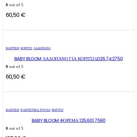
0
out of 5
60,50
€
ΒΑΠΤΙΣΗ
,
ΚΟΡΊΤΣΙ
,
ΛΑΔΌΠΑΝΑ
BABY BLOOM ΛΑΔΟΠΑΝΟ ΓΙΑ ΚΟΡΙΤΣΙ LD26.74.2750
0
out of 5
60,50
€
Αυτό
Αυτό
το
το
ΒΑΠΤΙΣΗ
,
ΒΑΠΤΙΣΤΙΚΆ ΡΟΎΧΑ
,
ΚΟΡΊΤΣΙ
προϊόν
προϊόν
έχει
έχει
BABY BLOOM ΦΟΡΕΜΑ 125.601.7590
πολλαπλές
πολλαπλές
0
out of 5
παραλλαγές.
παραλλαγές.
Οι
Οι