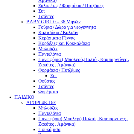
Αμάνικα)
Σαλοπέτες / Φορμάκια / Πυτζάμες
Σετ
Τσάντες
BABY GIRL 0 – 36 Μηνών
Γούρια / Δώρα για νεογέννητα
Καλτσάκια / Καλσόν
Κεράσματα Γέννας
Κορδέλες και Κοκκαλάκια
Μπλούζες
Παντελόνια
Πανωφόρια ( Μπολερό,Παλτό , Καμπαρντίνες ,
Ζακέτες , Αμάνικα)
Φορμάκια / Πυτζάμες
Σετ
Φούστες
Τσάντες
Φορέματα
ΠΑΙΔΙΚΟ
ΑΓΟΡΙ 4Ε-16Ε
Μπλούζες
Παντελόνια
Πανωφόρια( Μπολερό,Παλτό , Καμπαρντίνες ,
Ζακέτες , Αμάνικα)
Πουκάμισα