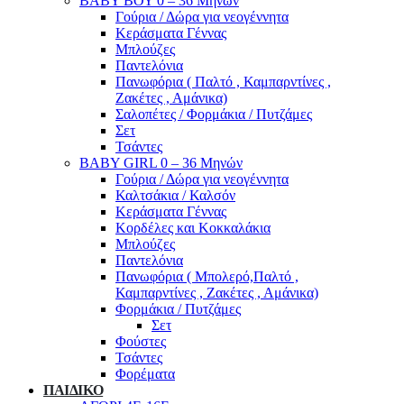
ΒΑΒΥ ΒΟΥ 0 – 36 Μηνών
Γούρια / Δώρα για νεογέννητα
Κεράσματα Γέννας
Μπλούζες
Παντελόνια
Πανωφόρια ( Παλτό , Καμπαρντίνες ,
Ζακέτες , Αμάνικα)
Σαλοπέτες / Φορμάκια / Πυτζάμες
Σετ
Τσάντες
BABY GIRL 0 – 36 Μηνών
Γούρια / Δώρα για νεογέννητα
Καλτσάκια / Καλσόν
Κεράσματα Γέννας
Κορδέλες και Κοκκαλάκια
Μπλούζες
Παντελόνια
Πανωφόρια ( Μπολερό,Παλτό ,
Καμπαρντίνες , Ζακέτες , Αμάνικα)
Φορμάκια / Πυτζάμες
Σετ
Φούστες
Τσάντες
Φορέματα
ΠΑΙΔΙΚΟ