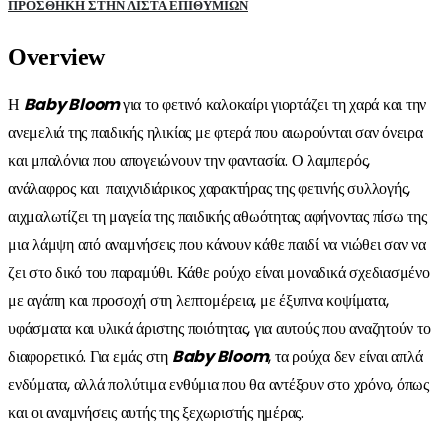
ΠΡΌΣΘΉΚΗ ΣΤΗΝ ΛΊΣΤΑ ΕΠΙΘΥΜΙΏΝ
Overview
Η
Baby
Bloom
για το φετινό καλοκαίρι γιορτάζει τη χαρά και την
ανεμελιά της παιδικής ηλικίας με φτερά που αιωρούνται σαν όνειρα
και μπαλόνια που απογειώνουν την φαντασία. Ο λαμπερός,
ανάλαφρος και παιχνιδιάρικος χαρακτήρας της φετινής συλλογής,
αιχμαλωτίζει τη μαγεία της παιδικής αθωότητας αφήνοντας πίσω της
μια λάμψη από αναμνήσεις που κάνουν κάθε παιδί να νιώθει σαν να
ζει στο δικό του παραμύθι. Κάθε ρούχο είναι μοναδικά σχεδιασμένο
με αγάπη και προσοχή στη λεπτομέρεια, με έξυπνα κοψίματα,
υφάσματα και υλικά άριστης ποιότητας, για αυτούς που αναζητούν το
διαφορετικό. Για εμάς στη
Baby Bloom
, τα ρούχα δεν είναι απλά
ενδύματα, αλλά πολύτιμα ενθύμια που θα αντέξουν στο χρόνο, όπως
και οι αναμνήσεις αυτής της ξεχωριστής ημέρας.