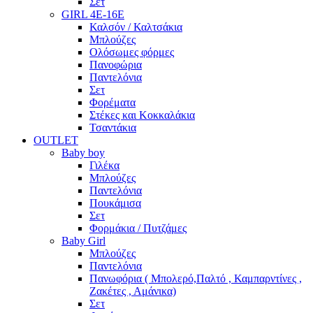
Σετ
GIRL 4Ε-16Ε
Καλσόν / Καλτσάκια
Μπλούζες
Ολόσωμες φόρμες
Πανοφώρια
Παντελόνια
Σετ
Φορέματα
Στέκες και Κοκκαλάκια
Τσαντάκια
OUTLET
Baby boy
Γιλέκα
Μπλούζες
Παντελόνια
Πουκάμισα
Σετ
Φορμάκια / Πυτζάμες
Baby Girl
Μπλούζες
Παντελόνια
Πανωφόρια ( Μπολερό,Παλτό , Καμπαρντίνες ,
Ζακέτες , Αμάνικα)
Σετ