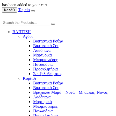
has been added to your cart.
Ταμείο
Καλάθι
ΒΑΠΤΙΣΗ
Αγόρι
Βαπτιστικά Ρούχα
Βαπτιστικά Σετ
Λαδόπανα
Μαρτυρικά
Μπομπονιέρες
Πανωφόρια
Προσκλητήρια
Σετ ξελαδώματος
Κορίτσι
Βαπτιστικά Ρούχα
Βαπτιστικά Σετ
Βραχιόλια Μαμά – Νονά – Μπαμπάς -Νονός
Λαδόπανα
Μαρτυρικά
Μπομπονιέρες
Πανωφόρια
Προσκλητήρια