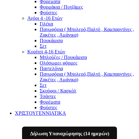
Φορέματα
Φορμάκια / Πυτζάμες
Φούστες
Αγόρι 4 -16 Ετών
Γιλέκα
Πανωφόρια ( Μπολερό,Παλτό , Καμπαρντίνες ,
Ζακέτες , Αμάνικα)
Πουκάμισα
Σετ
Κορίτσι 4-16 Ετών
Μπλούζες / Πουκάμισα
Ολόσωμες φόρμες
Παντελόνια
Πανωφόρια ( Μπολερό,Παλτό , Καμπαρντίνες ,
Ζακέτες , Αμάνικα)
Σετ
Σκούφοι / Κασκόλ
Τσάντες
Φορέματα
Φούστες
ΧΡΙΣΤΟΥΓΕΝΝΙΑΤΙΚΑ
Δήλωση Υπαναχώρησης (14 ημερών)