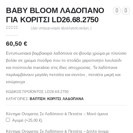
BABY BLOOM ΛΑΔΟΠΑΝΟ
ΓΙΑ ΚΟΡΙΤΣΙ LD26.68.2750
( Δεν υπάρχει καμία αξιολόγηση ακόμη. )
0
out of 5
60,50
€
Εντυπωσιακά βαμβακερά λαδόπανα σε ιβουάρ χρώμα με πλούσιο
βολάν σε χρώμα πούδρα που το στολίζει χειροποίητο λουλούδι
και πούπουλα maraboo στις ίδιες αποχρώσεις. Τα λαδόπανα
περιλαμβάνουν μεγάλη πετσέτα και σεντόνι , πετσέτα μικρή και
εσώρουχα .
ΚΩΔΙΚΌΣ ΠΡΟΪΌΝΤΟΣ:
LD26.68.2750
ΚΑΤΗΓΟΡΊΕΣ:
ΒΑΠΤΙΣΗ
,
ΚΟΡΊΤΣΙ
,
ΛΑΔΌΠΑΝΑ
Κέντημα Ονοματος Σε Λαδόπανο & Πετσέτα – Μονό όμονα
Αγορά (+
25,00
€
)
Κέντημα Ονοματος Σε Λαδόπανο & Πετσέτα – Διπλό όνομα