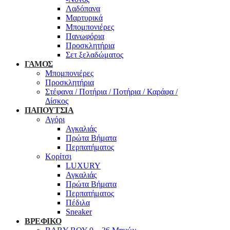
Λαδόπανα
Μαρτυρικά
Μπομπονιέρες
Πανωφόρια
Προσκλητήρια
Σετ ξελαδώματος
ΓΑΜΟΣ
Μπομπονιέρες
Προσκλητήρια
Στέφανα / Ποτήρια / Ποτήρια / Καράφα /
Δίσκος
ΠΑΠΟΥΤΣΙΑ
Αγόρι
Αγκαλιάς
Πρώτα Βήματα
Περπατήματος
Κορίτσι
LUXURY
Αγκαλιάς
Πρώτα Βήματα
Περπατήματος
Πέδιλα
Sneaker
ΒΡΕΦΙΚΟ