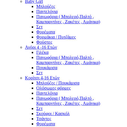
Baby Girl
Μπλούζες
Παντελόνια
Πανωφόρια ( Μπολερό,Παλτό ,
Καμπαρντίνες , Ζακέτες , Αμάνικα)
Σετ
Φορέματα
Φορμάκια / Πυτζάμες
Φούστες
Αγόρι 4 -16 Ετών
Γιλέκα
Πανωφόρια ( Μπολερό,Παλτό ,
Καμπαρντίνες , Ζακέτες , Αμάνικα)
Πουκάμισα
Σετ
Κορίτσι 4-16 Ετών
Μπλούζες / Πουκάμισα
Ολόσωμες φόρμες
Παντελόνια
Πανωφόρια ( Μπολερό,Παλτό ,
Καμπαρντίνες , Ζακέτες , Αμάνικα)
Σετ
Σκούφοι / Κασκόλ
Τσάντες
Φορέματα