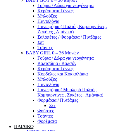
ΒΑΒΥ ΒΟΥ 0 – 36 Μηνών
Γούρια / Δώρα για νεογέννητα
Κεράσματα Γέννας
Μπλούζες
Παντελόνια
Πανωφόρια ( Παλτό , Καμπαρντίνες ,
Ζακέτες , Αμάνικα)
Σαλοπέτες / Φορμάκια / Πυτζάμες
Σετ
Τσάντες
BABY GIRL 0 – 36 Μηνών
Γούρια / Δώρα για νεογέννητα
Καλτσάκια / Καλσόν
Κεράσματα Γέννας
Κορδέλες και Κοκκαλάκια
Μπλούζες
Παντελόνια
Πανωφόρια ( Μπολερό,Παλτό ,
Καμπαρντίνες , Ζακέτες , Αμάνικα)
Φορμάκια / Πυτζάμες
Σετ
Φούστες
Τσάντες
Φορέματα
ΠΑΙΔΙΚΟ