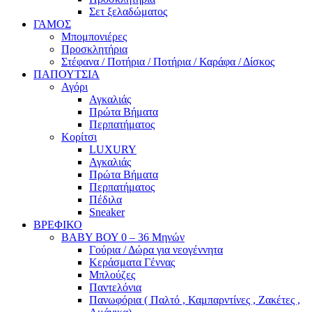
Σετ ξελαδώματος
ΓΑΜΟΣ
Μπομπονιέρες
Προσκλητήρια
Στέφανα / Ποτήρια / Ποτήρια / Καράφα / Δίσκος
ΠΑΠΟΥΤΣΙΑ
Αγόρι
Αγκαλιάς
Πρώτα Βήματα
Περπατήματος
Κορίτσι
LUXURY
Αγκαλιάς
Πρώτα Βήματα
Περπατήματος
Πέδιλα
Sneaker
ΒΡΕΦΙΚΟ
ΒΑΒΥ ΒΟΥ 0 – 36 Μηνών
Γούρια / Δώρα για νεογέννητα
Κεράσματα Γέννας
Μπλούζες
Παντελόνια
Πανωφόρια ( Παλτό , Καμπαρντίνες , Ζακέτες ,