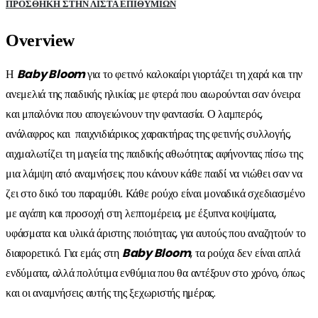
ΠΡΌΣΘΉΚΗ ΣΤΗΝ ΛΊΣΤΑ ΕΠΙΘΥΜΙΏΝ
Overview
Η
Baby
Bloom
για το φετινό καλοκαίρι γιορτάζει τη χαρά και την
ανεμελιά της παιδικής ηλικίας με φτερά που αιωρούνται σαν όνειρα
και μπαλόνια που απογειώνουν την φαντασία. Ο λαμπερός,
ανάλαφρος και παιχνιδιάρικος χαρακτήρας της φετινής συλλογής,
αιχμαλωτίζει τη μαγεία της παιδικής αθωότητας αφήνοντας πίσω της
μια λάμψη από αναμνήσεις που κάνουν κάθε παιδί να νιώθει σαν να
ζει στο δικό του παραμύθι. Κάθε ρούχο είναι μοναδικά σχεδιασμένο
με αγάπη και προσοχή στη λεπτομέρεια, με έξυπνα κοψίματα,
υφάσματα και υλικά άριστης ποιότητας, για αυτούς που αναζητούν το
διαφορετικό. Για εμάς στη
Baby Bloom
, τα ρούχα δεν είναι απλά
ενδύματα, αλλά πολύτιμα ενθύμια που θα αντέξουν στο χρόνο, όπως
και οι αναμνήσεις αυτής της ξεχωριστής ημέρας.