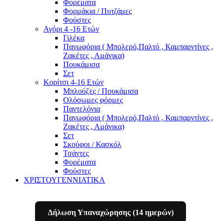
Φορέματα
Φορμάκια / Πυτζάμες
Φούστες
Αγόρι 4 -16 Ετών
Γιλέκα
Πανωφόρια ( Μπολερό,Παλτό , Καμπαρντίνες ,
Ζακέτες , Αμάνικα)
Πουκάμισα
Σετ
Κορίτσι 4-16 Ετών
Μπλούζες / Πουκάμισα
Ολόσωμες φόρμες
Παντελόνια
Πανωφόρια ( Μπολερό,Παλτό , Καμπαρντίνες ,
Ζακέτες , Αμάνικα)
Σετ
Σκούφοι / Κασκόλ
Τσάντες
Φορέματα
Φούστες
ΧΡΙΣΤΟΥΓΕΝΝΙΑΤΙΚΑ
Δήλωση Υπαναχώρησης (14 ημερών)