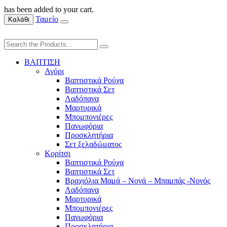
has been added to your cart.
Ταμείο
Καλάθι
ΒΑΠΤΙΣΗ
Αγόρι
Βαπτιστικά Ρούχα
Βαπτιστικά Σετ
Λαδόπανα
Μαρτυρικά
Μπομπονιέρες
Πανωφόρια
Προσκλητήρια
Σετ ξελαδώματος
Κορίτσι
Βαπτιστικά Ρούχα
Βαπτιστικά Σετ
Βραχιόλια Μαμά – Νονά – Μπαμπάς -Νονός
Λαδόπανα
Μαρτυρικά
Μπομπονιέρες
Πανωφόρια
Προσκλητήρια