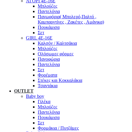
ΑΓΟΡΙ 4Ε-16Ε
Μπλούζες
Παντελόνια
Πανωφόρια( Μπολερό,Παλτό ,
Καμπαρντίνες , Ζακέτες , Αμάνικα)
Πουκάμισα
Σετ
GIRL 4Ε-16Ε
Καλσόν / Καλτσάκια
Μπλούζες
Ολόσωμες φόρμες
Πανοφώρια
Παντελόνια
Σετ
Φορέματα
Στέκες και Κοκκαλάκια
Τσαντάκια
OUTLET
Baby boy
Γιλέκα
Μπλούζες
Παντελόνια
Πουκάμισα
Σετ
Φορμάκια / Πυτζάμες