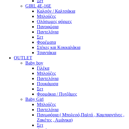
Σετ
GIRL 4Ε-16Ε
Καλσόν / Καλτσάκια
Μπλούζες
Ολόσωμες φόρμες
Πανοφώρια
Παντελόνια
Σετ
Φορέματα
Στέκες και Κοκκαλάκια
Τσαντάκια
OUTLET
Baby boy
Γιλέκα
Μπλούζες
Παντελόνια
Πουκάμισα
Σετ
Φορμάκια / Πυτζάμες
Baby Girl
Μπλούζες
Παντελόνια
Πανωφόρια ( Μπολερό,Παλτό , Καμπαρντίνες ,
Ζακέτες , Αμάνικα)
Σετ