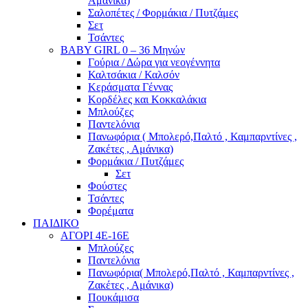
Αμάνικα)
Σαλοπέτες / Φορμάκια / Πυτζάμες
Σετ
Τσάντες
BABY GIRL 0 – 36 Μηνών
Γούρια / Δώρα για νεογέννητα
Καλτσάκια / Καλσόν
Κεράσματα Γέννας
Κορδέλες και Κοκκαλάκια
Μπλούζες
Παντελόνια
Πανωφόρια ( Μπολερό,Παλτό , Καμπαρντίνες ,
Ζακέτες , Αμάνικα)
Φορμάκια / Πυτζάμες
Σετ
Φούστες
Τσάντες
Φορέματα
ΠΑΙΔΙΚΟ
ΑΓΟΡΙ 4Ε-16Ε
Μπλούζες
Παντελόνια
Πανωφόρια( Μπολερό,Παλτό , Καμπαρντίνες ,
Ζακέτες , Αμάνικα)
Πουκάμισα