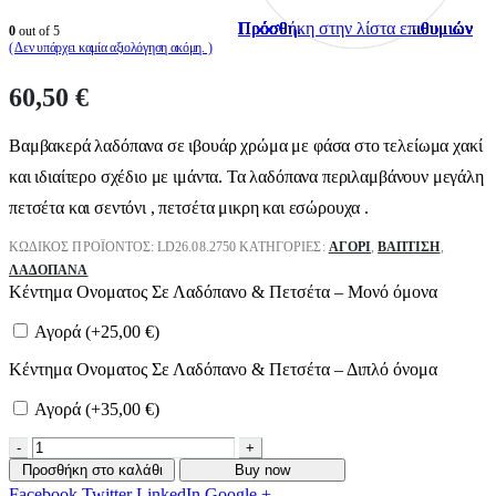
Πρόσθήκη στην λίστα επιθυμιών
Πρόσθήκη στην λίστα επιθυμιών
Πρόσθήκη στην λίστα επιθυμιών
Πρόσθήκη στην λίστα επιθυμιών
Πρόσθήκη στην λίστα επιθυμιών
Πρόσθήκη στην λίστα επιθυμιών
Πρόσθήκη στην λίστα επιθυμιών
Πρόσθήκη στην λίστα επιθυμιών
Πρόσθήκη στην λίστα επιθυμιών
Πρόσθήκη στην λίστα επιθυμιών
0
out of 5
( Δεν υπάρχει καμία αξιολόγηση ακόμη. )
60,50
€
Βαμβακερά λαδόπανα σε ιβουάρ χρώμα με φάσα στο τελείωμα χακί
και ιδιαίτερο σχέδιο με ιμάντα. Τα λαδόπανα περιλαμβάνουν μεγάλη
πετσέτα και σεντόνι , πετσέτα μικρη και εσώρουχα .
ΚΩΔΙΚΌΣ ΠΡΟΪΌΝΤΟΣ:
LD26.08.2750
ΚΑΤΗΓΟΡΊΕΣ:
ΑΓΌΡΙ
,
ΒΑΠΤΙΣΗ
,
ΛΑΔΌΠΑΝΑ
Κέντημα Ονοματος Σε Λαδόπανο & Πετσέτα – Μονό όμονα
Αγορά (+
25,00
€
)
Κέντημα Ονοματος Σε Λαδόπανο & Πετσέτα – Διπλό όνομα
Αγορά (+
35,00
€
)
-
+
Προσθήκη στο καλάθι
Buy now
Facebook
Twitter
LinkedIn
Google +