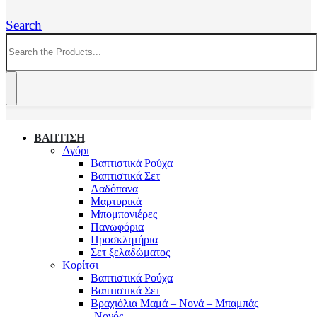
Search
ΒΑΠΤΙΣΗ
Αγόρι
Βαπτιστικά Ρούχα
Βαπτιστικά Σετ
Λαδόπανα
Μαρτυρικά
Μπομπονιέρες
Πανωφόρια
Προσκλητήρια
Σετ ξελαδώματος
Κορίτσι
Βαπτιστικά Ρούχα
Βαπτιστικά Σετ
Βραχιόλια Μαμά – Νονά – Μπαμπάς
-Νονός