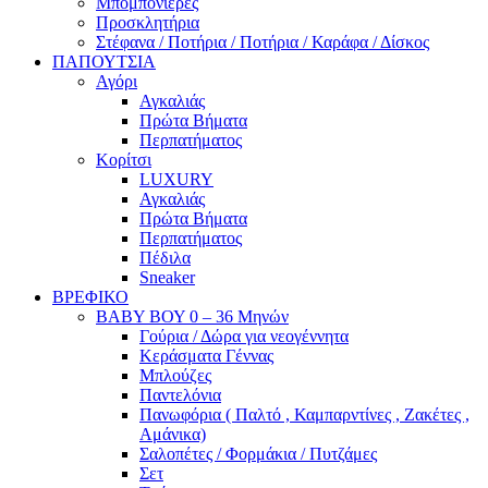
Μπομπονιέρες
Προσκλητήρια
Στέφανα / Ποτήρια / Ποτήρια / Καράφα / Δίσκος
ΠΑΠΟΥΤΣΙΑ
Αγόρι
Αγκαλιάς
Πρώτα Βήματα
Περπατήματος
Κορίτσι
LUXURY
Αγκαλιάς
Πρώτα Βήματα
Περπατήματος
Πέδιλα
Sneaker
ΒΡΕΦΙΚΟ
ΒΑΒΥ ΒΟΥ 0 – 36 Μηνών
Γούρια / Δώρα για νεογέννητα
Κεράσματα Γέννας
Μπλούζες
Παντελόνια
Πανωφόρια ( Παλτό , Καμπαρντίνες , Ζακέτες ,
Αμάνικα)
Σαλοπέτες / Φορμάκια / Πυτζάμες
Σετ