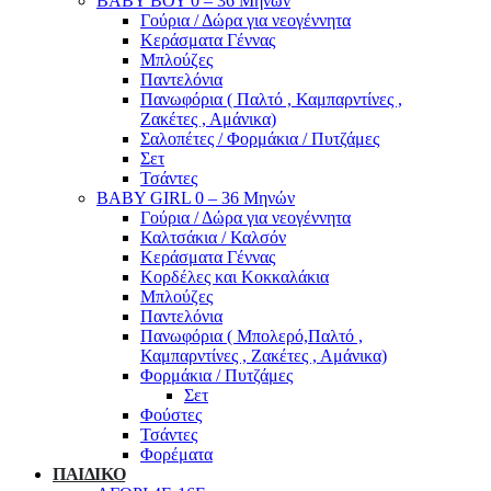
ΒΑΒΥ ΒΟΥ 0 – 36 Μηνών
Γούρια / Δώρα για νεογέννητα
Κεράσματα Γέννας
Μπλούζες
Παντελόνια
Πανωφόρια ( Παλτό , Καμπαρντίνες ,
Ζακέτες , Αμάνικα)
Σαλοπέτες / Φορμάκια / Πυτζάμες
Σετ
Τσάντες
BABY GIRL 0 – 36 Μηνών
Γούρια / Δώρα για νεογέννητα
Καλτσάκια / Καλσόν
Κεράσματα Γέννας
Κορδέλες και Κοκκαλάκια
Μπλούζες
Παντελόνια
Πανωφόρια ( Μπολερό,Παλτό ,
Καμπαρντίνες , Ζακέτες , Αμάνικα)
Φορμάκια / Πυτζάμες
Σετ
Φούστες
Τσάντες
Φορέματα
ΠΑΙΔΙΚΟ