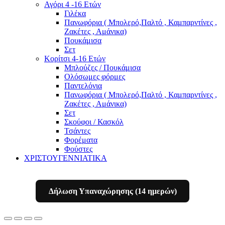
Αγόρι 4 -16 Ετών
Γιλέκα
Πανωφόρια ( Μπολερό,Παλτό , Καμπαρντίνες ,
Ζακέτες , Αμάνικα)
Πουκάμισα
Σετ
Κορίτσι 4-16 Ετών
Μπλούζες / Πουκάμισα
Ολόσωμες φόρμες
Παντελόνια
Πανωφόρια ( Μπολερό,Παλτό , Καμπαρντίνες ,
Ζακέτες , Αμάνικα)
Σετ
Σκούφοι / Κασκόλ
Τσάντες
Φορέματα
Φούστες
ΧΡΙΣΤΟΥΓΕΝΝΙΑΤΙΚΑ
Δήλωση Υπαναχώρησης (14 ημερών)