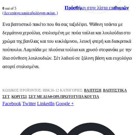
Πρόσθήκη στην λίστα επιθυμιών
Πρόσθήκη στην λίστα επιθυμιών
Πρόσθήκη στην λίστα επιθυμιών
Πρόσθήκη στην λίστα επιθυμιών
Πρόσθήκη στην λίστα επιθυμιών
Πρόσθήκη στην λίστα επιθυμιών
Πρόσθήκη στην λίστα επιθυμιών
Πρόσθήκη στην λίστα επιθυμιών
Πρόσθήκη στην λίστα επιθυμιών
Πρόσθήκη στην λίστα επιθυμιών
0
out of 5
( Δεν υπάρχει καμία αξιολόγηση ακόμη. )
Ενα βαπτιστικό πακέτο που θα σας ταξιδέψει. Ψάθινη τσάντα με
δερμάτινα χερούλια, στολισμένη με πούα τούλια και λουλούδια στο
χρώμα της βανίλιας και του κυκλάμινου, λευκή φτερή και διακριτικά
πούπουλα. Λαμπάδα με πλούσια τούλια και χρυσό στεφανάκι με την
ίδια σύνθεση λουλουδιών. Σέτ λαδιού σε ξύλινη βάση και ευχολόγιο
ασορτί στολισμένα.
ΚΩΔΙΚΌΣ ΠΡΟΪΌΝΤΟΣ:
ΒΒK26-12
ΚΑΤΗΓΟΡΊΕΣ:
ΒΑΠΤΙΣΗ
,
ΒΑΠΤΙΣΤΙΚΆ
ΣΕΤ
,
ΚΟΡΊΤΣΙ
,
ΣΕΤ ΜΕ ΔΙΆΦΟΡΑ ΠΡΩΤΌΤΥΠΑ ΚΟΥΤΙΆ
Facebook
Twitter
LinkedIn
Google +