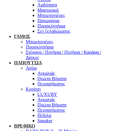
Λαδόπανα
Μαρτυρικά
Μπομπονιέρες
Πανωφόρια
Προσκλητήρια
Σετ ξελαδώματος
ΓΑΜΟΣ
Μπομπονιέρες
Προσκλητήρια
Στέφανα / Ποτήρια / Ποτήρια / Καράφα /
Δίσκος
ΠΑΠΟΥΤΣΙΑ
Αγόρι
Αγκαλιάς
Πρώτα Βήματα
Περπατήματος
Κορίτσι
LUXURY
Αγκαλιάς
Πρώτα Βήματα
Περπατήματος
Πέδιλα
Sneaker
ΒΡΕΦΙΚΟ