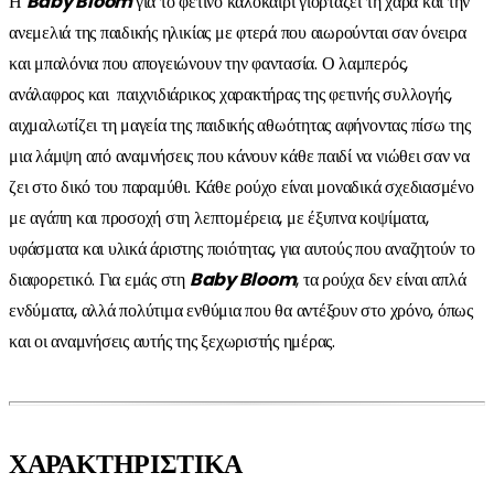
Η
Baby
Bloom
για το φετινό καλοκαίρι γιορτάζει τη χαρά και την
ανεμελιά της παιδικής ηλικίας με φτερά που αιωρούνται σαν όνειρα
και μπαλόνια που απογειώνουν την φαντασία. Ο λαμπερός,
ανάλαφρος και παιχνιδιάρικος χαρακτήρας της φετινής συλλογής,
αιχμαλωτίζει τη μαγεία της παιδικής αθωότητας αφήνοντας πίσω της
μια λάμψη από αναμνήσεις που κάνουν κάθε παιδί να νιώθει σαν να
ζει στο δικό του παραμύθι. Κάθε ρούχο είναι μοναδικά σχεδιασμένο
με αγάπη και προσοχή στη λεπτομέρεια, με έξυπνα κοψίματα,
υφάσματα και υλικά άριστης ποιότητας, για αυτούς που αναζητούν το
διαφορετικό. Για εμάς στη
Baby Bloom
, τα ρούχα δεν είναι απλά
ενδύματα, αλλά πολύτιμα ενθύμια που θα αντέξουν στο χρόνο, όπως
και οι αναμνήσεις αυτής της ξεχωριστής ημέρας.
ΧΑΡΑΚΤΗΡΙΣΤΙΚΑ