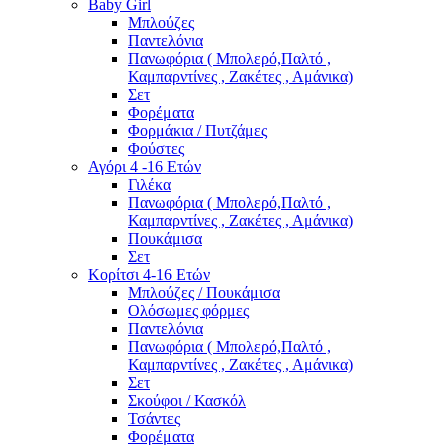
Baby Girl
Μπλούζες
Παντελόνια
Πανωφόρια ( Μπολερό,Παλτό ,
Καμπαρντίνες , Ζακέτες , Αμάνικα)
Σετ
Φορέματα
Φορμάκια / Πυτζάμες
Φούστες
Αγόρι 4 -16 Ετών
Γιλέκα
Πανωφόρια ( Μπολερό,Παλτό ,
Καμπαρντίνες , Ζακέτες , Αμάνικα)
Πουκάμισα
Σετ
Κορίτσι 4-16 Ετών
Μπλούζες / Πουκάμισα
Ολόσωμες φόρμες
Παντελόνια
Πανωφόρια ( Μπολερό,Παλτό ,
Καμπαρντίνες , Ζακέτες , Αμάνικα)
Σετ
Σκούφοι / Κασκόλ
Τσάντες
Φορέματα