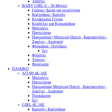
Τσάντες
BABY GIRL 0 – 36 Μηνών
Γούρια / Δώρα για νεογέννητα
Καλτσάκια / Καλσόν
Κεράσματα Γέννας
Κορδέλες και Κοκκαλάκια
Μπλούζες
Παντελόνια
Πανωφόρια ( Μπολερό,Παλτό , Καμπαρντίνες ,
Ζακέτες , Αμάνικα)
Φορμάκια / Πυτζάμες
Σετ
Φούστες
Τσάντες
Φορέματα
ΠΑΙΔΙΚΟ
ΑΓΟΡΙ 4Ε-16Ε
Μπλούζες
Παντελόνια
Πανωφόρια( Μπολερό,Παλτό , Καμπαρντίνες ,
Ζακέτες , Αμάνικα)
Πουκάμισα
Σετ
GIRL 4Ε-16Ε
Καλσόν / Καλτσάκια