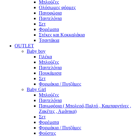
Μπλούζες
Ολόσωμες φόρμες
Πανοφώρια
Παντελόνια
Σετ
Φορέματα
Στέκες και Κοκκαλάκια
Τσαντάκια
OUTLET
Baby boy
Γιλέκα
Μπλούζες
Παντελόνια
Πουκάμισα
Σετ
Φορμάκια / Πυτζάμες
Baby Girl
Μπλούζες
Παντελόνια
Πανωφόρια ( Μπολερό,Παλτό , Καμπαρντίνες ,
Ζακέτες , Αμάνικα)
Σετ
Φορέματα
Φορμάκια / Πυτζάμες
Φούστες