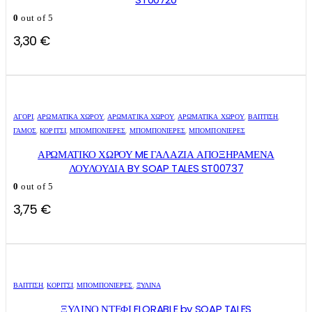
0
out of 5
3,30
€
ΑΓΌΡΙ
,
ΑΡΩΜΑΤΙΚΆ ΧΏΡΟΥ
,
ΑΡΩΜΑΤΙΚΆ ΧΏΡΟΥ
,
ΑΡΩΜΑΤΙΚΆ ΧΏΡΟΥ
,
ΒΑΠΤΙΣΗ
,
ΓΑΜΟΣ
,
ΚΟΡΊΤΣΙ
,
ΜΠΟΜΠΟΝΙΈΡΕΣ
,
ΜΠΟΜΠΟΝΙΈΡΕΣ
,
ΜΠΟΜΠΟΝΙΈΡΕΣ
ΑΡΩΜΑΤΙΚΟ ΧΩΡΟΥ ME ΓΑΛΑΖΙΑ ΑΠΟΞΗΡΑΜΕΝΑ
ΛΟΥΛΟΥΔΙΑ BY SOAP TALES ST00737
0
out of 5
3,75
€
ΒΑΠΤΙΣΗ
,
ΚΟΡΊΤΣΙ
,
ΜΠΟΜΠΟΝΙΈΡΕΣ
,
ΞΎΛΙΝΑ
ΞΥΛΙΝΟ ΝΤΕΦΙ FLORABLE by SOAP TALES