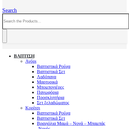
Search
ΒΑΠΤΙΣΗ
Αγόρι
Βαπτιστικά Ρούχα
Βαπτιστικά Σετ
Λαδόπανα
Μαρτυρικά
Μπομπονιέρες
Πανωφόρια
Προσκλητήρια
Σετ ξελαδώματος
Κορίτσι
Βαπτιστικά Ρούχα
Βαπτιστικά Σετ
Βραχιόλια Μαμά – Νονά – Μπαμπάς
-Νονός