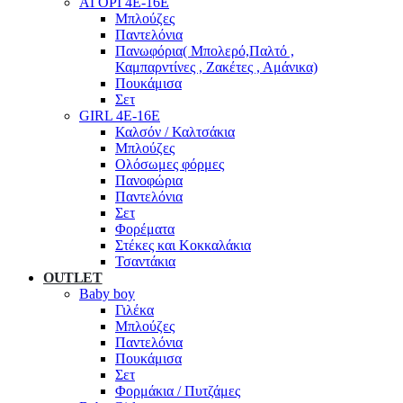
ΑΓΟΡΙ 4Ε-16Ε
Μπλούζες
Παντελόνια
Πανωφόρια( Μπολερό,Παλτό ,
Καμπαρντίνες , Ζακέτες , Αμάνικα)
Πουκάμισα
Σετ
GIRL 4Ε-16Ε
Καλσόν / Καλτσάκια
Μπλούζες
Ολόσωμες φόρμες
Πανοφώρια
Παντελόνια
Σετ
Φορέματα
Στέκες και Κοκκαλάκια
Τσαντάκια
OUTLET
Baby boy
Γιλέκα
Μπλούζες
Παντελόνια
Πουκάμισα
Σετ
Φορμάκια / Πυτζάμες