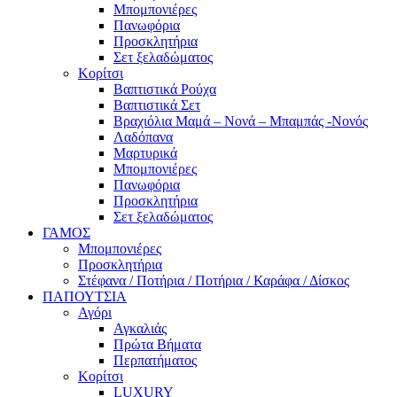
Μπομπονιέρες
Πανωφόρια
Προσκλητήρια
Σετ ξελαδώματος
Κορίτσι
Βαπτιστικά Ρούχα
Βαπτιστικά Σετ
Βραχιόλια Μαμά – Νονά – Μπαμπάς -Νονός
Λαδόπανα
Μαρτυρικά
Μπομπονιέρες
Πανωφόρια
Προσκλητήρια
Σετ ξελαδώματος
ΓΑΜΟΣ
Μπομπονιέρες
Προσκλητήρια
Στέφανα / Ποτήρια / Ποτήρια / Καράφα / Δίσκος
ΠΑΠΟΥΤΣΙΑ
Αγόρι
Αγκαλιάς
Πρώτα Βήματα
Περπατήματος
Κορίτσι
LUXURY