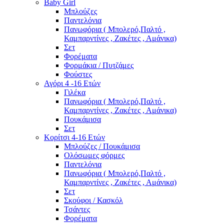
Baby Girl
Μπλούζες
Παντελόνια
Πανωφόρια ( Μπολερό,Παλτό ,
Καμπαρντίνες , Ζακέτες , Αμάνικα)
Σετ
Φορέματα
Φορμάκια / Πυτζάμες
Φούστες
Αγόρι 4 -16 Ετών
Γιλέκα
Πανωφόρια ( Μπολερό,Παλτό ,
Καμπαρντίνες , Ζακέτες , Αμάνικα)
Πουκάμισα
Σετ
Κορίτσι 4-16 Ετών
Μπλούζες / Πουκάμισα
Ολόσωμες φόρμες
Παντελόνια
Πανωφόρια ( Μπολερό,Παλτό ,
Καμπαρντίνες , Ζακέτες , Αμάνικα)
Σετ
Σκούφοι / Κασκόλ
Τσάντες
Φορέματα