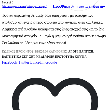
0
out of 5
Πρόσθήκη στην λίστα επιθυμιών
Πρόσθήκη στην λίστα επιθυμιών
Πρόσθήκη στην λίστα επιθυμιών
Πρόσθήκη στην λίστα επιθυμιών
Πρόσθήκη στην λίστα επιθυμιών
Πρόσθήκη στην λίστα επιθυμιών
Πρόσθήκη στην λίστα επιθυμιών
Πρόσθήκη στην λίστα επιθυμιών
Πρόσθήκη στην λίστα επιθυμιών
Πρόσθήκη στην λίστα επιθυμιών
( Δεν υπάρχει καμία αξιολόγηση ακόμη. )
Τσάντα δερματίνη σε dusty blue απόχρωση, με υφασμάτινο
στολισμό και ένα ιδιαίτερο στοιχείο από χάντρες, σιέλ και λευκές.
Λαμπάδα από πλούσια υφάσματα στις ίδιες αποχρώσεις και το ίδιο
διακοσμητικό στοιχείο με μεγάλη βαμβακερή φούντα στο τελείωμα.
Σετ λαδιού σε βάση και ευχολόγιο ασορτί.
ΚΩΔΙΚΌΣ ΠΡΟΪΌΝΤΟΣ:
ΒΒK26.60
ΚΑΤΗΓΟΡΊΕΣ:
ΑΓΌΡΙ
,
ΒΑΠΤΙΣΗ
,
ΒΑΠΤΙΣΤΙΚΆ ΣΕΤ
,
ΣΕΤ ΜΕ ΔΙΆΦΟΡΑ ΠΡΩΤΌΤΥΠΑ ΚΟΥΤΙΆ
Facebook
Twitter
LinkedIn
Google +