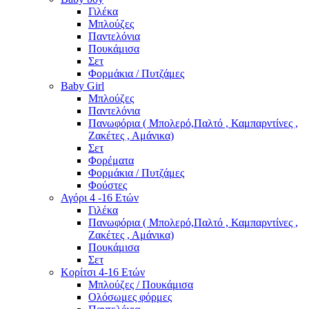
Γιλέκα
Μπλούζες
Παντελόνια
Πουκάμισα
Σετ
Φορμάκια / Πυτζάμες
Baby Girl
Μπλούζες
Παντελόνια
Πανωφόρια ( Μπολερό,Παλτό , Καμπαρντίνες ,
Ζακέτες , Αμάνικα)
Σετ
Φορέματα
Φορμάκια / Πυτζάμες
Φούστες
Αγόρι 4 -16 Ετών
Γιλέκα
Πανωφόρια ( Μπολερό,Παλτό , Καμπαρντίνες ,
Ζακέτες , Αμάνικα)
Πουκάμισα
Σετ
Κορίτσι 4-16 Ετών
Μπλούζες / Πουκάμισα
Ολόσωμες φόρμες