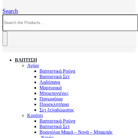
Search
ΒΑΠΤΙΣΗ
Αγόρι
Βαπτιστικά Ρούχα
Βαπτιστικά Σετ
Λαδόπανα
Μαρτυρικά
Μπομπονιέρες
Πανωφόρια
Προσκλητήρια
Σετ ξελαδώματος
Κορίτσι
Βαπτιστικά Ρούχα
Βαπτιστικά Σετ
Βραχιόλια Μαμά – Νονά – Μπαμπάς
-Νονός