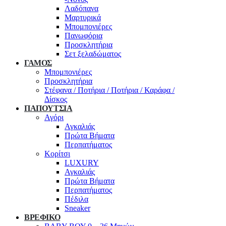
Λαδόπανα
Μαρτυρικά
Μπομπονιέρες
Πανωφόρια
Προσκλητήρια
Σετ ξελαδώματος
ΓΑΜΟΣ
Μπομπονιέρες
Προσκλητήρια
Στέφανα / Ποτήρια / Ποτήρια / Καράφα /
Δίσκος
ΠΑΠΟΥΤΣΙΑ
Αγόρι
Αγκαλιάς
Πρώτα Βήματα
Περπατήματος
Κορίτσι
LUXURY
Αγκαλιάς
Πρώτα Βήματα
Περπατήματος
Πέδιλα
Sneaker
ΒΡΕΦΙΚΟ