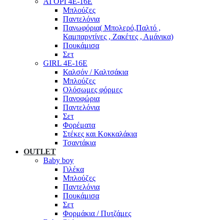
ΑΓΟΡΙ 4Ε-16Ε
Μπλούζες
Παντελόνια
Πανωφόρια( Μπολερό,Παλτό ,
Καμπαρντίνες , Ζακέτες , Αμάνικα)
Πουκάμισα
Σετ
GIRL 4Ε-16Ε
Καλσόν / Καλτσάκια
Μπλούζες
Ολόσωμες φόρμες
Πανοφώρια
Παντελόνια
Σετ
Φορέματα
Στέκες και Κοκκαλάκια
Τσαντάκια
OUTLET
Baby boy
Γιλέκα
Μπλούζες
Παντελόνια
Πουκάμισα
Σετ
Φορμάκια / Πυτζάμες