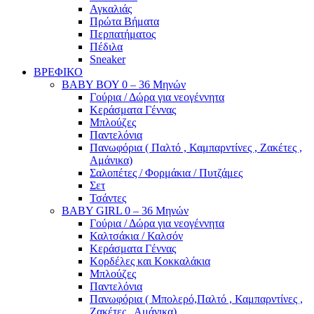
Αγκαλιάς
Πρώτα Βήματα
Περπατήματος
Πέδιλα
Sneaker
ΒΡΕΦΙΚΟ
ΒΑΒΥ ΒΟΥ 0 – 36 Μηνών
Γούρια / Δώρα για νεογέννητα
Κεράσματα Γέννας
Μπλούζες
Παντελόνια
Πανωφόρια ( Παλτό , Καμπαρντίνες , Ζακέτες ,
Αμάνικα)
Σαλοπέτες / Φορμάκια / Πυτζάμες
Σετ
Τσάντες
BABY GIRL 0 – 36 Μηνών
Γούρια / Δώρα για νεογέννητα
Καλτσάκια / Καλσόν
Κεράσματα Γέννας
Κορδέλες και Κοκκαλάκια
Μπλούζες
Παντελόνια
Πανωφόρια ( Μπολερό,Παλτό , Καμπαρντίνες ,
Ζακέτες , Αμάνικα)