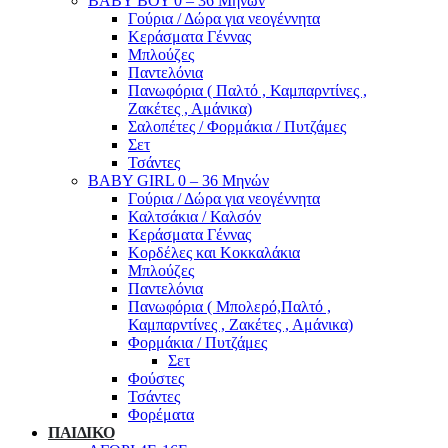
ΒΑΒΥ ΒΟΥ 0 – 36 Μηνών
Γούρια / Δώρα για νεογέννητα
Κεράσματα Γέννας
Μπλούζες
Παντελόνια
Πανωφόρια ( Παλτό , Καμπαρντίνες ,
Ζακέτες , Αμάνικα)
Σαλοπέτες / Φορμάκια / Πυτζάμες
Σετ
Τσάντες
BABY GIRL 0 – 36 Μηνών
Γούρια / Δώρα για νεογέννητα
Καλτσάκια / Καλσόν
Κεράσματα Γέννας
Κορδέλες και Κοκκαλάκια
Μπλούζες
Παντελόνια
Πανωφόρια ( Μπολερό,Παλτό ,
Καμπαρντίνες , Ζακέτες , Αμάνικα)
Φορμάκια / Πυτζάμες
Σετ
Φούστες
Τσάντες
Φορέματα
ΠΑΙΔΙΚΟ