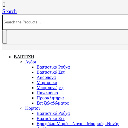
Search
ΒΑΠΤΙΣΗ
Αγόρι
Βαπτιστικά Ρούχα
Βαπτιστικά Σετ
Λαδόπανα
Μαρτυρικά
Μπομπονιέρες
Πανωφόρια
Προσκλητήρια
Σετ ξελαδώματος
Κορίτσι
Βαπτιστικά Ρούχα
Βαπτιστικά Σετ
Βραχιόλια Μαμά – Νονά – Μπαμπάς -Νονός