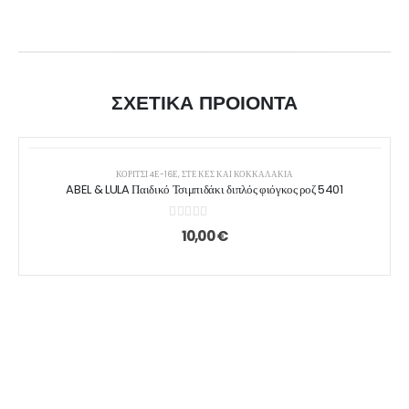
ΣΧΕΤΙΚΑ ΠΡΟΙΟΝΤΑ
ΚΟΡΙΤΣΙ 4Ε-16Ε
,
ΣΤΈΚΕΣ ΚΑΙ ΚΟΚΚΑΛΆΚΙΑ
ABEL & LULA Παιδικό Τσιμπιδάκι διπλός φιόγκος ροζ 5401
0
out of 5
10,00
€