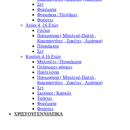
Σετ
Φορέματα
Φορμάκια / Πυτζάμες
Φούστες
Αγόρι 4 -16 Ετών
Γιλέκα
Πανωφόρια ( Μπολερό,Παλτό ,
Καμπαρντίνες , Ζακέτες , Αμάνικα)
Πουκάμισα
Σετ
Κορίτσι 4-16 Ετών
Μπλούζες / Πουκάμισα
Ολόσωμες φόρμες
Παντελόνια
Πανωφόρια ( Μπολερό,Παλτό ,
Καμπαρντίνες , Ζακέτες , Αμάνικα)
Σετ
Σκούφοι / Κασκόλ
Τσάντες
Φορέματα
Φούστες
ΧΡΙΣΤΟΥΓΕΝΝΙΑΤΙΚΑ