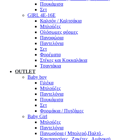
Πουκάμισα
Σετ
GIRL 4Ε-16Ε
Καλσόν / Καλτσάκια
Μπλούζες
Ολόσωμες φόρμες
Πανοφώρια
Παντελόνια
Σετ
Φορέματα
Στέκες και Κοκκαλάκια
Τσαντάκια
OUTLET
Baby boy
Γιλέκα
Μπλούζες
Παντελόνια
Πουκάμισα
Σετ
Φορμάκια / Πυτζάμες
Baby Girl
Μπλούζες
Παντελόνια
Πανωφόρια ( Μπολερό,Παλτό ,
Καμπαρντίνες , Ζακέτες , Αμάνικα)