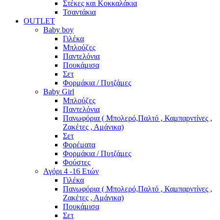
Στέκες και Κοκκαλάκια
Τσαντάκια
OUTLET
Baby boy
Γιλέκα
Μπλούζες
Παντελόνια
Πουκάμισα
Σετ
Φορμάκια / Πυτζάμες
Baby Girl
Μπλούζες
Παντελόνια
Πανωφόρια ( Μπολερό,Παλτό , Καμπαρντίνες ,
Ζακέτες , Αμάνικα)
Σετ
Φορέματα
Φορμάκια / Πυτζάμες
Φούστες
Αγόρι 4 -16 Ετών
Γιλέκα
Πανωφόρια ( Μπολερό,Παλτό , Καμπαρντίνες ,
Ζακέτες , Αμάνικα)
Πουκάμισα
Σετ