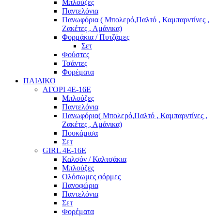
Μπλούζες
Παντελόνια
Πανωφόρια ( Μπολερό,Παλτό , Καμπαρντίνες ,
Ζακέτες , Αμάνικα)
Φορμάκια / Πυτζάμες
Σετ
Φούστες
Τσάντες
Φορέματα
ΠΑΙΔΙΚΟ
ΑΓΟΡΙ 4Ε-16Ε
Μπλούζες
Παντελόνια
Πανωφόρια( Μπολερό,Παλτό , Καμπαρντίνες ,
Ζακέτες , Αμάνικα)
Πουκάμισα
Σετ
GIRL 4Ε-16Ε
Καλσόν / Καλτσάκια
Μπλούζες
Ολόσωμες φόρμες
Πανοφώρια
Παντελόνια
Σετ
Φορέματα