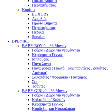
Πρώτα Βήματα
Περπατήματος
Κορίτσι
LUXURY
Αγκαλιάς
Πρώτα Βήματα
Περπατήματος
Πέδιλα
Sneaker
ΒΡΕΦΙΚΟ
ΒΑΒΥ ΒΟΥ 0 – 36 Μηνών
Γούρια / Δώρα για νεογέννητα
Κεράσματα Γέννας
Μπλούζες
Παντελόνια
Πανωφόρια ( Παλτό , Καμπαρντίνες , Ζακέτες ,
Αμάνικα)
Σαλοπέτες / Φορμάκια / Πυτζάμες
Σετ
Τσάντες
BABY GIRL 0 – 36 Μηνών
Γούρια / Δώρα για νεογέννητα
Καλτσάκια / Καλσόν
Κεράσματα Γέννας
Κορδέλες και Κοκκαλάκια