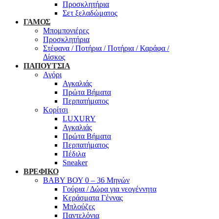
Προσκλητήρια
Σετ ξελαδώματος
ΓΑΜΟΣ
Μπομπονιέρες
Προσκλητήρια
Στέφανα / Ποτήρια / Ποτήρια / Καράφα /
Δίσκος
ΠΑΠΟΥΤΣΙΑ
Αγόρι
Αγκαλιάς
Πρώτα Βήματα
Περπατήματος
Κορίτσι
LUXURY
Αγκαλιάς
Πρώτα Βήματα
Περπατήματος
Πέδιλα
Sneaker
ΒΡΕΦΙΚΟ
ΒΑΒΥ ΒΟΥ 0 – 36 Μηνών
Γούρια / Δώρα για νεογέννητα
Κεράσματα Γέννας
Μπλούζες
Παντελόνια