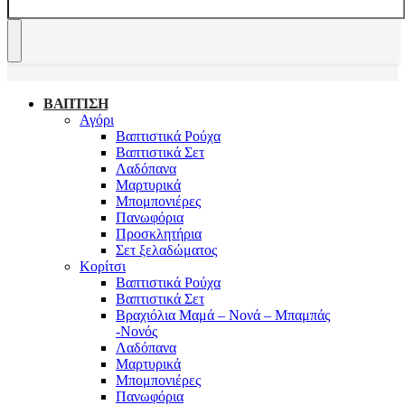
ΒΑΠΤΙΣΗ
Αγόρι
Βαπτιστικά Ρούχα
Βαπτιστικά Σετ
Λαδόπανα
Μαρτυρικά
Μπομπονιέρες
Πανωφόρια
Προσκλητήρια
Σετ ξελαδώματος
Κορίτσι
Βαπτιστικά Ρούχα
Βαπτιστικά Σετ
Βραχιόλια Μαμά – Νονά – Μπαμπάς
-Νονός
Λαδόπανα
Μαρτυρικά
Μπομπονιέρες
Πανωφόρια