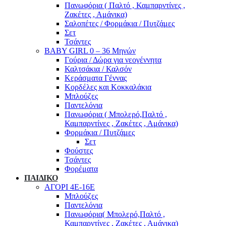
Πανωφόρια ( Παλτό , Καμπαρντίνες ,
Ζακέτες , Αμάνικα)
Σαλοπέτες / Φορμάκια / Πυτζάμες
Σετ
Τσάντες
BABY GIRL 0 – 36 Μηνών
Γούρια / Δώρα για νεογέννητα
Καλτσάκια / Καλσόν
Κεράσματα Γέννας
Κορδέλες και Κοκκαλάκια
Μπλούζες
Παντελόνια
Πανωφόρια ( Μπολερό,Παλτό ,
Καμπαρντίνες , Ζακέτες , Αμάνικα)
Φορμάκια / Πυτζάμες
Σετ
Φούστες
Τσάντες
Φορέματα
ΠΑΙΔΙΚΟ
ΑΓΟΡΙ 4Ε-16Ε
Μπλούζες
Παντελόνια
Πανωφόρια( Μπολερό,Παλτό ,
Καμπαρντίνες , Ζακέτες , Αμάνικα)