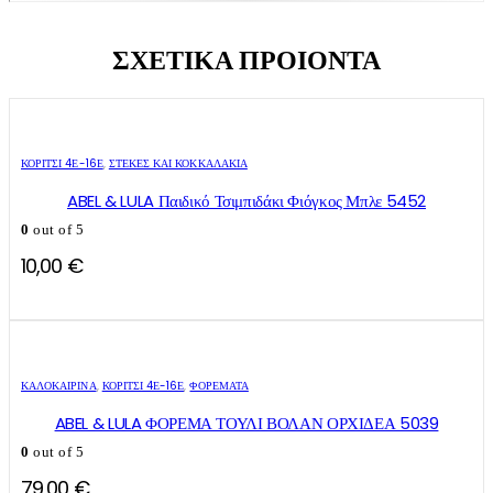
ΣΧΕΤΙΚΑ ΠΡΟΙΟΝΤΑ
ΚΟΡΙΤΣΙ 4Ε-16Ε
,
ΣΤΈΚΕΣ ΚΑΙ ΚΟΚΚΑΛΆΚΙΑ
ABEL & LULA Παιδικό Τσιμπιδάκι Φιόγκος Μπλε 5452
0
out of 5
10,00
€
Αυτό
Αυτό
το
το
ΚΑΛΟΚΑΙΡΙΝΆ
,
ΚΟΡΙΤΣΙ 4Ε-16Ε
,
ΦΟΡΈΜΑΤΑ
προϊόν
προϊόν
έχει
έχει
ABEL & LULA ΦΟΡΕΜΑ ΤΟΥΛΙ ΒΟΛΑΝ ΟΡΧΙΔΕΑ 5039
πολλαπλές
πολλαπλές
0
out of 5
παραλλαγές.
παραλλαγές.
Οι
Οι
79,00
€