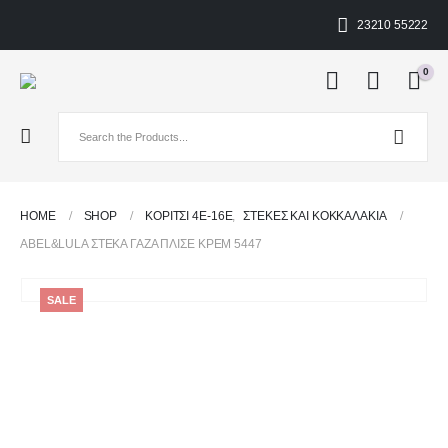
23210 55222
0
HOME
SHOP
ΚΟΡΙΤΣΙ 4Ε-16Ε
,
ΣΤΈΚΕΣ ΚΑΙ ΚΟΚΚΑΛΆΚΙΑ
ABEL&LULA ΣΤΕΚΑ ΓΑΖΑ ΠΛΙΣΕ ΚΡΕΜ 5447
SALE