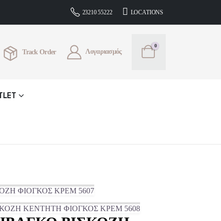
τητα 2 δόσεων από 200€ και άνω * Δυνατότητα 2 δόσεων από 200€ κ
23210 55222
LOCATIONS
0
Λογαριασμός
Track Order
TLET
ΟΖΗ ΦΙΟΓΚΟΣ ΚΡΕΜ 5607
ΚΟΖΗ ΚΕΝΤΗΤΗ ΦΙΟΓΚΟΣ ΚΡΕΜ 5608