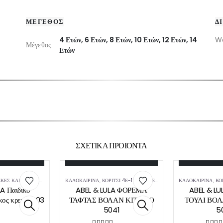
ΜΕΓΕΘΟΣ
Δ
4 Ετών, 6 Ετών, 8 Ετών, 10 Ετών, 12 Ετών, 14
W
Μέγεθος
Ετών
ΣΧΕΤΙΚΑ ΠΡΟΙΟΝΤΑ
 ΣΤΟ ΚΑΛΆΘΙ
ΕΠΙΛΟΓΉ
Ε
Αυτό
Αυτό
Αυτό
Αυτό
το
το
το
το
ΚΕΣ ΚΑΙ ΚΟΚΚΑΛΆΚΙΑ
ΚΑΛΟΚΑΙΡΙΝΆ
,
ΚΟΡΙΤΣΙ 4Ε-16Ε
,
ΦΟΡΈΜΑΤΑ
ΚΑΛΟΚΑΙΡΙΝΆ
,
ΚΟ
προϊόν
προϊόν
προϊόν
προϊόν
A Παιδικό
ABEL & LULA ΦΟΡΕΜΑ
ABEL & L
έχει
έχει
έχει
έχει
γκος κρεμ 5403
ΤΑΦΤΑΣ ΒΟΛΑΝ ΚΙΤΡΙΝΟ
ΤΟΥΛΙ ΒΟΛ
πολλαπλές
πολλαπλές
πολλαπλές
πολλαπλές
5041
5
παραλλαγές.
παραλλαγές.
παραλλαγές.
παραλλαγές.
f 5