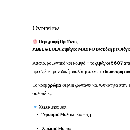
Overview
Περιγραφή Προϊόντος
ABEL & LULA Ζιβάγκο ΜΑΥΡΟ Βισκόζη με Φιόγκο
Απαλό, ρομαντικό και κομψό – το
ζιβάγκο 5607 απ
προσφέρει μοναδική απαλότητα, ενώ το
διακοσμητικ
Το κρεμ
χρώμα
φέρνει ζωντάνια και γλυκύτητα στην ε
σαλοπέτες.
Χαρακτηριστικά:
Ύφασμα
: Μαλακή βισκόζη
Χρώμα
: Μαύρο