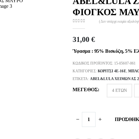
ABEL&LULA Ζ
ΦΙΟΓΚΟΣ ΜΑΥ
( Δεν υπάρχει καμία αξιολόγ
0
out of 5
31,00
€
Ύφασμα : 95% Βισκόζη, 5% Ελ
ΚΩΔΙΚΌΣ ΠΡΟΪΌΝΤΟΣ:
15-05607-061
ΚΑΤΗΓΟΡΊΕΣ:
ΚΟΡΙΤΣΙ 4Ε-16Ε
,
ΜΠΛΟ
ΕΤΙΚΈΤΑ:
ABEL&LULA ΧΕΙΜΩΝΑΣ 25
ΜΈΓΕΘΟΣ
4 ΕΤΏΝ
ΠΡΟΣΘΉΚ