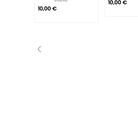
10,00
€
0
out of 5
10,00
€