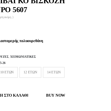
ΙΒΑΓΚΟ ΒΙΣΚΟΖΗ
ΡΟ 5607
ηση ακόμη. )
αστομερής πολυουρεθάνη
ΎΖΕΣ
,
ΧΕΙΜΩΝΙΆΤΙΚΕΣ
-26
10 ΕΤΏΝ
12 ΕΤΏΝ
14 ΕΤΏΝ
Η ΣΤΟ ΚΑΛΆΘΙ
BUY NOW