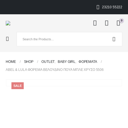
23210 55222
0
HOME
SHOP
OUTLET
,
BABY GIRL
,
ΦΟΡΈΜΑΤΑ
ABEL & LULA ΦΌΡΕΜΑ ΒΕΛΟΎΔΙΝΟ ΠΟΥΆ ΜΠΛΕ ΧΡΥΣΟ 5506
SALE