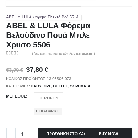
ABEL & LULA Φόρεμα Πλεκτό Ροζ 5514
ABEL & LULA Φόρεμα
Βελούδινο Πουά Μπλε
Χρυσο 5506
( Δεν υπάρχει καμία αξιολόγηση ακόμη. )
0
out of 5
Original
Η
37,80
€
63,00
€
price
τρέχουσα
ΚΩΔΙΚΌΣ ΠΡΟΪΌΝΤΟΣ:
13-05506-073
was:
τιμή
ΚΑΤΗΓΟΡΊΕΣ:
BABY GIRL
,
OUTLET
,
ΦΟΡΈΜΑΤΑ
63,00 €.
είναι:
37,80 €.
ΜΈΓΕΘΟΣ
18 ΜΗΝΏΝ
ΕΚΚΑΘΆΡΙΣΗ
ΠΡΟΣΘΉΚΗ ΣΤΟ ΚΑΛΆΘΙ
BUY NOW