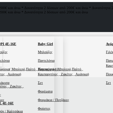
200€ και άνω * Δυνατότητα 2 δόσεων από 200€ και άνω * Δυνατότητα 
200€ και άνω * Δυνατότητα 2 δόσεων από 200€ και άνω
ΡΙ 4Ε-16Ε
Baby Girl
Αγόρ
ούζες
Μπλούζες
Γιλέ
ελόνια
Παντελόνια
Πανω
Καμπ
φόρια( Μπολερό,Παλτό , Καμπαρντίνες ,
Πανωφόρια ( Μπολερό,Παλτό ,
τες , Αμάνικα)
Καμπαρντίνες , Ζακέτες , Αμάνικα)
Που
κάμισα
Σετ
Σετ
ίνες , Ζακέτες ,
Φορέματα
ς
μες
Φορμάκια / Πυτζάμες
L 4Ε-16Ε
Φούστες
όν / Καλτσάκια