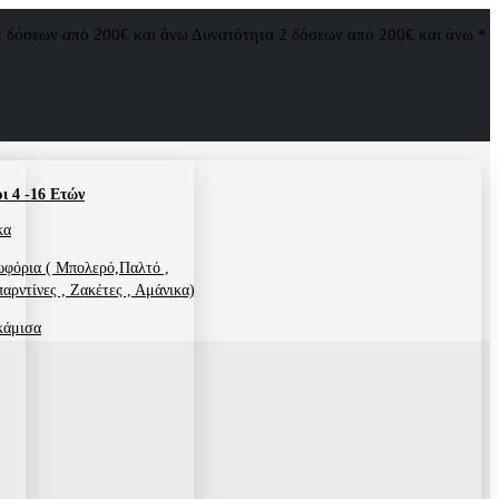
2 δόσεων από 200€ και άνω
Δυνατότητα 2 δόσεων από 200€ και άνω *
ι 4 -16 Ετών
κα
φόρια ( Μπολερό,Παλτό ,
αρντίνες , Ζακέτες , Αμάνικα)
κάμισα