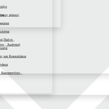
ούζες
ισα
σωμες φόρμες
οφώρια
ελόνια
ό,Παλτό ,
τες , Αμάνικα)
έματα
ες και Κοκκαλάκια
τάκια
 Καμπαρντίνες ,