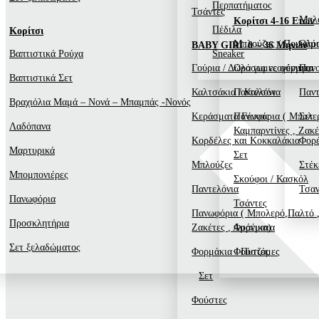
Περπατήματος
Τσάντες
Μπλ
Κορίτσι 4-16 Ετών
Πέδιλα
Κορίτσι
Μπλούζες / Πουκάμ
Ολό
BABY GIRL 0 – 36 Μηνών
Βαπτιστικά Ρούχα
Sneaker
Γούρια / Δώρα για νεογέννητα
Ολόσωμες φόρμες
Παν
Βαπτιστικά Σετ
Καλτσάκια / Καλσόν
Παντελόνια
Παντ
Βραχιόλια Μαμά – Νονά – Μπαμπάς -Νονός
Κεράσματα Γέννας
Πανωφόρια ( Μπολερ
Σετ
Λαδόπανα
Καμπαρντίνες , Ζακέ
Κορδέλες και Κοκκαλάκια
Φορ
Μαρτυρικά
Σετ
Μπλούζες
Στέκ
Μπομπονιέρες
Σκούφοι / Κασκόλ
Παντελόνια
Τσαν
Πανωφόρια
Τσάντες
Πανωφόρια ( Μπολερό,Παλτό ,
Προσκλητήρια
Ζακέτες , Αμάνικα)
Φορέματα
Σετ ξελαδώματος
Φορμάκια / Πυτζάμες
Φούστες
Σετ
Φούστες