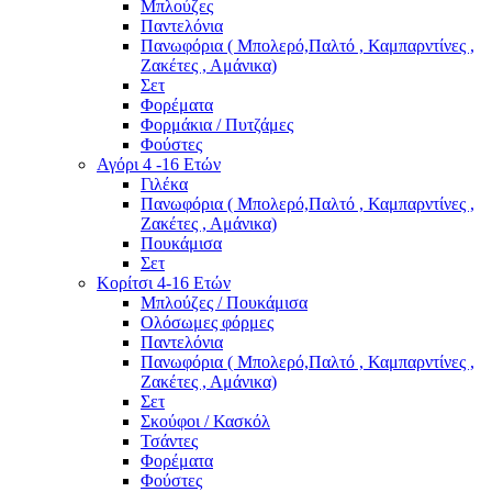
Μπλούζες
Παντελόνια
Πανωφόρια ( Μπολερό,Παλτό , Καμπαρντίνες ,
Ζακέτες , Αμάνικα)
Σετ
Φορέματα
Φορμάκια / Πυτζάμες
Φούστες
Αγόρι 4 -16 Ετών
Γιλέκα
Πανωφόρια ( Μπολερό,Παλτό , Καμπαρντίνες ,
Ζακέτες , Αμάνικα)
Πουκάμισα
Σετ
Κορίτσι 4-16 Ετών
Μπλούζες / Πουκάμισα
Ολόσωμες φόρμες
Παντελόνια
Πανωφόρια ( Μπολερό,Παλτό , Καμπαρντίνες ,
Ζακέτες , Αμάνικα)
Σετ
Σκούφοι / Κασκόλ
Τσάντες
Φορέματα
Φούστες