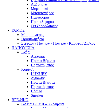
Λαδόπανα
Μαρτυρικά
Μπομπονιέρες
Πανωφόρια
Προσκλητήρια
Σετ ξελαδώματος
ΓΑΜΟΣ
Μπομπονιέρες
Προσκλητήρια
Στέφανα / Ποτήρια / Ποτήρια / Καράφα / Δίσκος
ΠΑΠΟΥΤΣΙΑ
Αγόρι
Αγκαλιάς
Πρώτα Βήματα
Περπατήματος
Κορίτσι
LUXURY
Αγκαλιάς
Πρώτα Βήματα
Περπατήματος
Πέδιλα
Sneaker
ΒΡΕΦΙΚΟ
ΒΑΒΥ ΒΟΥ 0 – 36 Μηνών