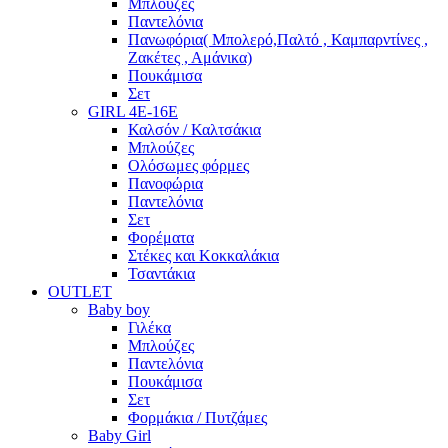
Μπλούζες
Παντελόνια
Πανωφόρια( Μπολερό,Παλτό , Καμπαρντίνες ,
Ζακέτες , Αμάνικα)
Πουκάμισα
Σετ
GIRL 4Ε-16Ε
Καλσόν / Καλτσάκια
Μπλούζες
Ολόσωμες φόρμες
Πανοφώρια
Παντελόνια
Σετ
Φορέματα
Στέκες και Κοκκαλάκια
Τσαντάκια
OUTLET
Baby boy
Γιλέκα
Μπλούζες
Παντελόνια
Πουκάμισα
Σετ
Φορμάκια / Πυτζάμες
Baby Girl