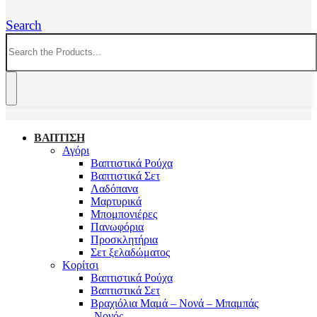
Search
ΒΑΠΤΙΣΗ
Αγόρι
Βαπτιστικά Ρούχα
Βαπτιστικά Σετ
Λαδόπανα
Μαρτυρικά
Μπομπονιέρες
Πανωφόρια
Προσκλητήρια
Σετ ξελαδώματος
Κορίτσι
Βαπτιστικά Ρούχα
Βαπτιστικά Σετ
Βραχιόλια Μαμά – Νονά – Μπαμπάς
-Νονός