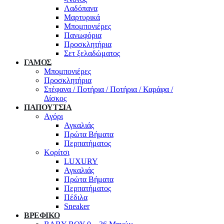
Λαδόπανα
Μαρτυρικά
Μπομπονιέρες
Πανωφόρια
Προσκλητήρια
Σετ ξελαδώματος
ΓΑΜΟΣ
Μπομπονιέρες
Προσκλητήρια
Στέφανα / Ποτήρια / Ποτήρια / Καράφα /
Δίσκος
ΠΑΠΟΥΤΣΙΑ
Αγόρι
Αγκαλιάς
Πρώτα Βήματα
Περπατήματος
Κορίτσι
LUXURY
Αγκαλιάς
Πρώτα Βήματα
Περπατήματος
Πέδιλα
Sneaker
ΒΡΕΦΙΚΟ