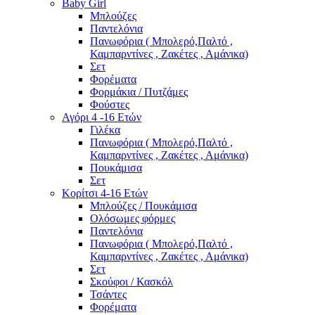
Baby Girl
Μπλούζες
Παντελόνια
Πανωφόρια ( Μπολερό,Παλτό ,
Καμπαρντίνες , Ζακέτες , Αμάνικα)
Σετ
Φορέματα
Φορμάκια / Πυτζάμες
Φούστες
Αγόρι 4 -16 Ετών
Γιλέκα
Πανωφόρια ( Μπολερό,Παλτό ,
Καμπαρντίνες , Ζακέτες , Αμάνικα)
Πουκάμισα
Σετ
Κορίτσι 4-16 Ετών
Μπλούζες / Πουκάμισα
Ολόσωμες φόρμες
Παντελόνια
Πανωφόρια ( Μπολερό,Παλτό ,
Καμπαρντίνες , Ζακέτες , Αμάνικα)
Σετ
Σκούφοι / Κασκόλ
Τσάντες
Φορέματα