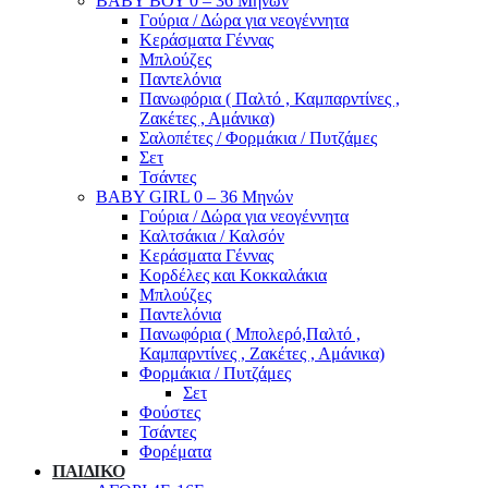
ΒΑΒΥ ΒΟΥ 0 – 36 Μηνών
Γούρια / Δώρα για νεογέννητα
Κεράσματα Γέννας
Μπλούζες
Παντελόνια
Πανωφόρια ( Παλτό , Καμπαρντίνες ,
Ζακέτες , Αμάνικα)
Σαλοπέτες / Φορμάκια / Πυτζάμες
Σετ
Τσάντες
BABY GIRL 0 – 36 Μηνών
Γούρια / Δώρα για νεογέννητα
Καλτσάκια / Καλσόν
Κεράσματα Γέννας
Κορδέλες και Κοκκαλάκια
Μπλούζες
Παντελόνια
Πανωφόρια ( Μπολερό,Παλτό ,
Καμπαρντίνες , Ζακέτες , Αμάνικα)
Φορμάκια / Πυτζάμες
Σετ
Φούστες
Τσάντες
Φορέματα
ΠΑΙΔΙΚΟ