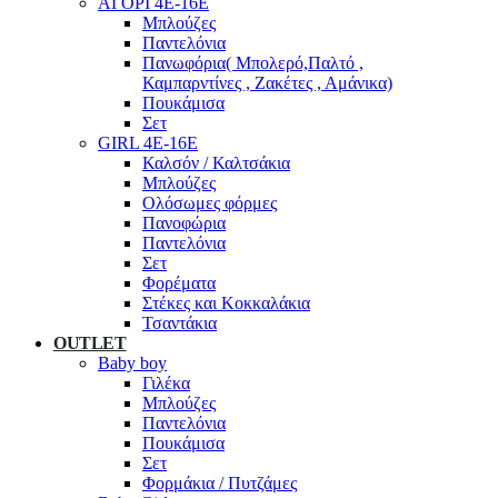
ΑΓΟΡΙ 4Ε-16Ε
Μπλούζες
Παντελόνια
Πανωφόρια( Μπολερό,Παλτό ,
Καμπαρντίνες , Ζακέτες , Αμάνικα)
Πουκάμισα
Σετ
GIRL 4Ε-16Ε
Καλσόν / Καλτσάκια
Μπλούζες
Ολόσωμες φόρμες
Πανοφώρια
Παντελόνια
Σετ
Φορέματα
Στέκες και Κοκκαλάκια
Τσαντάκια
OUTLET
Baby boy
Γιλέκα
Μπλούζες
Παντελόνια
Πουκάμισα
Σετ
Φορμάκια / Πυτζάμες