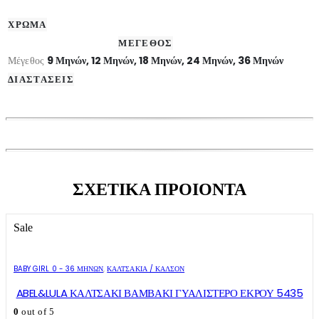
ΧΡΩΜΑ
ΜΕΓΕΘΟΣ
Μέγεθος
9 Μηνών, 12 Μηνών, 18 Μηνών, 24 Μηνών, 36 Μηνών
ΔΙΑΣΤΑΣΕΙΣ
ΣΧΕΤΙΚΑ ΠΡΟΙΟΝΤΑ
Sale
Αυτό
Αυτό
το
το
BABY GIRL 0 - 36 ΜΗΝΏΝ
,
ΚΑΛΤΣΆΚΙΑ / ΚΑΛΣΌΝ
προϊόν
προϊόν
έχει
έχει
ABEL&LULA ΚΑΛΤΣΑΚΙ ΒΑΜΒΑΚΙ ΓΥΑΛΙΣΤΕΡΟ ΕΚΡΟΥ 5435
πολλαπλές
πολλαπλές
0
out of 5
παραλλαγές.
παραλλαγές.