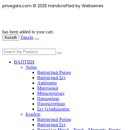
privegala.com © 2025 Handcrafted by Webserres
has been added to your cart.
Ταμείο
Καλάθι
ΒΑΠΤΙΣΗ
Αγόρι
Βαπτιστικά Ρούχα
Βαπτιστικά Σετ
Λαδόπανα
Μαρτυρικά
Μπομπονιέρες
Πανωφόρια
Προσκλητήρια
Σετ ξελαδώματος
Κορίτσι
Βαπτιστικά Ρούχα
Βαπτιστικά Σετ
Βραχιόλια Μαμά – Νονά – Μπαμπάς -Νονός