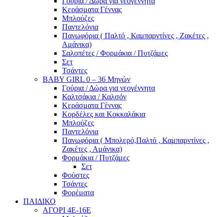
Γούρια / Δώρα για νεογέννητα
Κεράσματα Γέννας
Μπλούζες
Παντελόνια
Πανωφόρια ( Παλτό , Καμπαρντίνες , Ζακέτες ,
Αμάνικα)
Σαλοπέτες / Φορμάκια / Πυτζάμες
Σετ
Τσάντες
BABY GIRL 0 – 36 Μηνών
Γούρια / Δώρα για νεογέννητα
Καλτσάκια / Καλσόν
Κεράσματα Γέννας
Κορδέλες και Κοκκαλάκια
Μπλούζες
Παντελόνια
Πανωφόρια ( Μπολερό,Παλτό , Καμπαρντίνες ,
Ζακέτες , Αμάνικα)
Φορμάκια / Πυτζάμες
Σετ
Φούστες
Τσάντες
Φορέματα
ΠΑΙΔΙΚΟ
ΑΓΟΡΙ 4Ε-16Ε