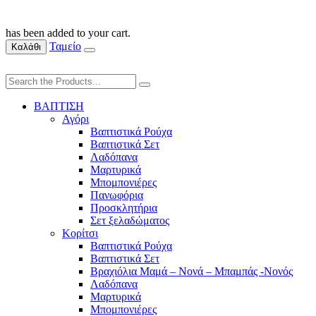
has been added to your cart.
Ταμείο
Καλάθι
ΒΑΠΤΙΣΗ
Αγόρι
Βαπτιστικά Ρούχα
Βαπτιστικά Σετ
Λαδόπανα
Μαρτυρικά
Μπομπονιέρες
Πανωφόρια
Προσκλητήρια
Σετ ξελαδώματος
Κορίτσι
Βαπτιστικά Ρούχα
Βαπτιστικά Σετ
Βραχιόλια Μαμά – Νονά – Μπαμπάς -Νονός
Λαδόπανα
Μαρτυρικά
Μπομπονιέρες