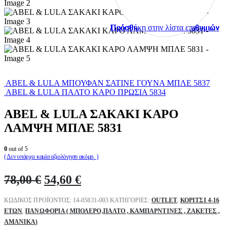
Πρόσθήκη στην λίστα επιθυμιών
Πρόσθήκη στην λίστα επιθυμιών
Πρόσθήκη στην λίστα επιθυμιών
Πρόσθήκη στην λίστα επιθυμιών
Πρόσθήκη στην λίστα επιθυμιών
Πρόσθήκη στην λίστα επιθυμιών
Πρόσθήκη στην λίστα επιθυμιών
Πρόσθήκη στην λίστα επιθυμιών
Πρόσθήκη στην λίστα επιθυμιών
Πρόσθήκη στην λίστα επιθυμιών
ABEL & LULA ΜΠΟΥΦΑΝ ΣΑΤΙΝΕ ΓΟΥΝΑ ΜΠΛΕ 5837
ABEL & LULA ΠΑΛΤΟ ΚΑΡΟ ΠΡΩΣΙΑ 5834
ABEL & LULA ΣΑΚΑΚΙ ΚΑΡΟ
ΛΑΜΨΗ ΜΠΛΕ 5831
0
out of 5
( Δεν υπάρχει καμία αξιολόγηση ακόμη. )
Original
Η
78,00
€
54,60
€
price
τρέχουσα
ΚΩΔΙΚΌΣ ΠΡΟΪΌΝΤΟΣ:
14-05831-003
ΚΑΤΗΓΟΡΊΕΣ:
OUTLET
,
ΚΟΡΊΤΣΙ 4-16
was:
τιμή
ΕΤΏΝ
,
ΠΑΝΩΦΌΡΙΑ ( ΜΠΟΛΕΡΌ,ΠΑΛΤΌ , ΚΑΜΠΑΡΝΤΊΝΕΣ , ΖΑΚΈΤΕΣ ,
78,00 €.
είναι:
ΑΜΆΝΙΚΑ)