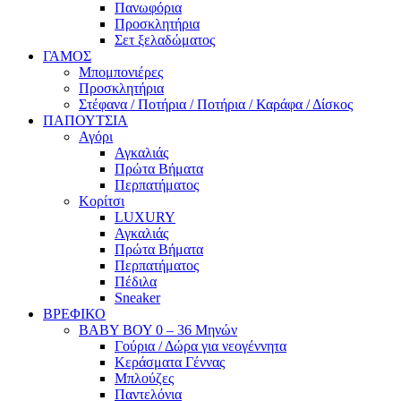
Πανωφόρια
Προσκλητήρια
Σετ ξελαδώματος
ΓΑΜΟΣ
Μπομπονιέρες
Προσκλητήρια
Στέφανα / Ποτήρια / Ποτήρια / Καράφα / Δίσκος
ΠΑΠΟΥΤΣΙΑ
Αγόρι
Αγκαλιάς
Πρώτα Βήματα
Περπατήματος
Κορίτσι
LUXURY
Αγκαλιάς
Πρώτα Βήματα
Περπατήματος
Πέδιλα
Sneaker
ΒΡΕΦΙΚΟ
ΒΑΒΥ ΒΟΥ 0 – 36 Μηνών
Γούρια / Δώρα για νεογέννητα
Κεράσματα Γέννας
Μπλούζες
Παντελόνια