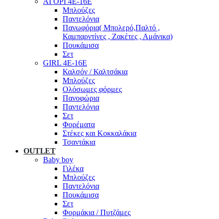
ΑΓΟΡΙ 4Ε-16Ε
Μπλούζες
Παντελόνια
Πανωφόρια( Μπολερό,Παλτό ,
Καμπαρντίνες , Ζακέτες , Αμάνικα)
Πουκάμισα
Σετ
GIRL 4Ε-16Ε
Καλσόν / Καλτσάκια
Μπλούζες
Ολόσωμες φόρμες
Πανοφώρια
Παντελόνια
Σετ
Φορέματα
Στέκες και Κοκκαλάκια
Τσαντάκια
OUTLET
Baby boy
Γιλέκα
Μπλούζες
Παντελόνια
Πουκάμισα
Σετ
Φορμάκια / Πυτζάμες