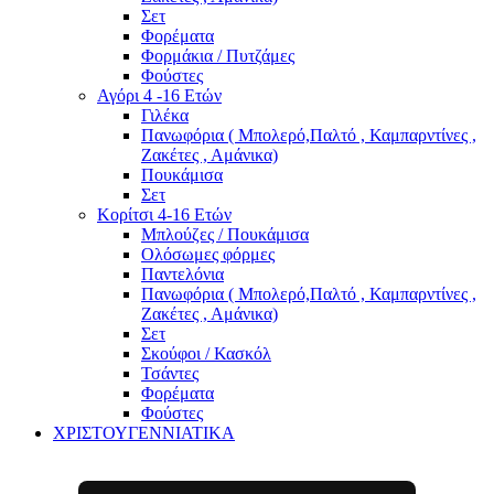
Σετ
Φορέματα
Φορμάκια / Πυτζάμες
Φούστες
Αγόρι 4 -16 Ετών
Γιλέκα
Πανωφόρια ( Μπολερό,Παλτό , Καμπαρντίνες ,
Ζακέτες , Αμάνικα)
Πουκάμισα
Σετ
Κορίτσι 4-16 Ετών
Μπλούζες / Πουκάμισα
Ολόσωμες φόρμες
Παντελόνια
Πανωφόρια ( Μπολερό,Παλτό , Καμπαρντίνες ,
Ζακέτες , Αμάνικα)
Σετ
Σκούφοι / Κασκόλ
Τσάντες
Φορέματα
Φούστες
ΧΡΙΣΤΟΥΓΕΝΝΙΑΤΙΚΑ