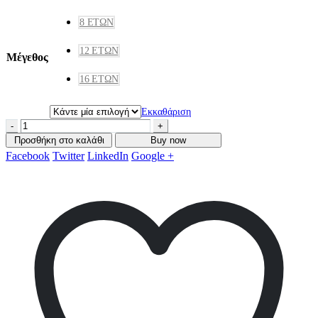
54,60 €.
8 ΕΤΏΝ
12 ΕΤΏΝ
Μέγεθος
16 ΕΤΏΝ
Εκκαθάριση
-
+
Προσθήκη στο καλάθι
Buy now
Facebook
Twitter
LinkedIn
Google +