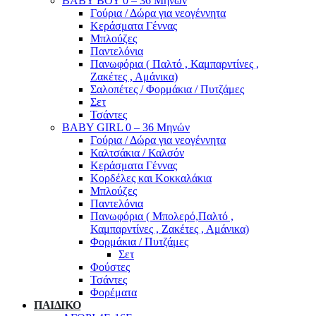
ΒΑΒΥ ΒΟΥ 0 – 36 Μηνών
Γούρια / Δώρα για νεογέννητα
Κεράσματα Γέννας
Μπλούζες
Παντελόνια
Πανωφόρια ( Παλτό , Καμπαρντίνες ,
Ζακέτες , Αμάνικα)
Σαλοπέτες / Φορμάκια / Πυτζάμες
Σετ
Τσάντες
BABY GIRL 0 – 36 Μηνών
Γούρια / Δώρα για νεογέννητα
Καλτσάκια / Καλσόν
Κεράσματα Γέννας
Κορδέλες και Κοκκαλάκια
Μπλούζες
Παντελόνια
Πανωφόρια ( Μπολερό,Παλτό ,
Καμπαρντίνες , Ζακέτες , Αμάνικα)
Φορμάκια / Πυτζάμες
Σετ
Φούστες
Τσάντες
Φορέματα
ΠΑΙΔΙΚΟ