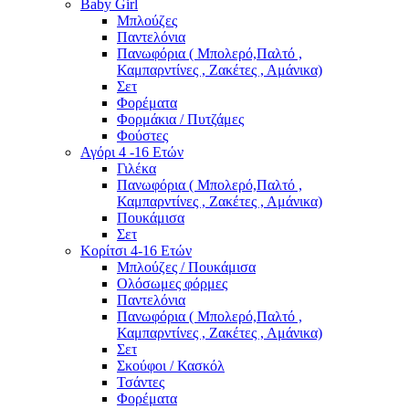
Baby Girl
Μπλούζες
Παντελόνια
Πανωφόρια ( Μπολερό,Παλτό ,
Καμπαρντίνες , Ζακέτες , Αμάνικα)
Σετ
Φορέματα
Φορμάκια / Πυτζάμες
Φούστες
Αγόρι 4 -16 Ετών
Γιλέκα
Πανωφόρια ( Μπολερό,Παλτό ,
Καμπαρντίνες , Ζακέτες , Αμάνικα)
Πουκάμισα
Σετ
Κορίτσι 4-16 Ετών
Μπλούζες / Πουκάμισα
Ολόσωμες φόρμες
Παντελόνια
Πανωφόρια ( Μπολερό,Παλτό ,
Καμπαρντίνες , Ζακέτες , Αμάνικα)
Σετ
Σκούφοι / Κασκόλ
Τσάντες
Φορέματα