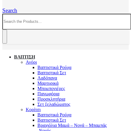
Search
ΒΑΠΤΙΣΗ
Αγόρι
Βαπτιστικά Ρούχα
Βαπτιστικά Σετ
Λαδόπανα
Μαρτυρικά
Μπομπονιέρες
Πανωφόρια
Προσκλητήρια
Σετ ξελαδώματος
Κορίτσι
Βαπτιστικά Ρούχα
Βαπτιστικά Σετ
Βραχιόλια Μαμά – Νονά – Μπαμπάς
-Νονός