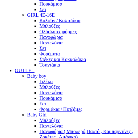
Πουκάμισα
Σετ
GIRL 4Ε-16Ε
Καλσόν / Καλτσάκια
Μπλούζες
Ολόσωμες φόρμες
Πανοφώρια
Παντελόνια
Σετ
Φορέματα
Στέκες και Κοκκαλάκια
Τσαντάκια
OUTLET
Baby boy
Γιλέκα
Μπλούζες
Παντελόνια
Πουκάμισα
Σετ
Φορμάκια / Πυτζάμες
Baby Girl
Μπλούζες
Παντελόνια
Πανωφόρια ( Μπολερό,Παλτό , Καμπαρντίνες ,
Ζακέτες , Αμάνικα)