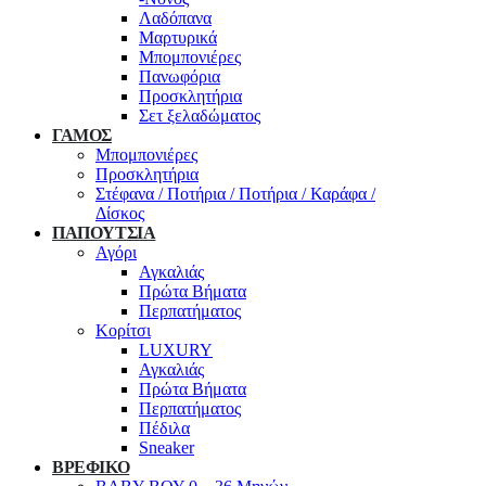
Λαδόπανα
Μαρτυρικά
Μπομπονιέρες
Πανωφόρια
Προσκλητήρια
Σετ ξελαδώματος
ΓΑΜΟΣ
Μπομπονιέρες
Προσκλητήρια
Στέφανα / Ποτήρια / Ποτήρια / Καράφα /
Δίσκος
ΠΑΠΟΥΤΣΙΑ
Αγόρι
Αγκαλιάς
Πρώτα Βήματα
Περπατήματος
Κορίτσι
LUXURY
Αγκαλιάς
Πρώτα Βήματα
Περπατήματος
Πέδιλα
Sneaker
ΒΡΕΦΙΚΟ