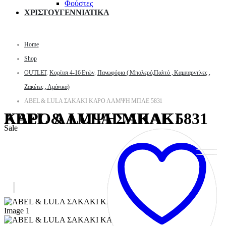
Φούστες
ΧΡΙΣΤΟΥΓΕΝΝΙΑΤΙΚΑ
Home
Shop
OUTLET
,
Κορίτσι 4-16 Ετών
,
Πανωφόρια ( Μπολερό,Παλτό , Καμπαρντίνες ,
Ζακέτες , Αμάνικα)
ABEL & LULA ΣΑΚΑΚΙ ΚΑΡΟ ΛΑΜΨΗ ΜΠΛΕ 5831
ABEL & LULA ΣΑΚΑΚΙ ΚΑΡΟ ΛΑΜΨΗ ΜΠΛΕ 5831
Sale