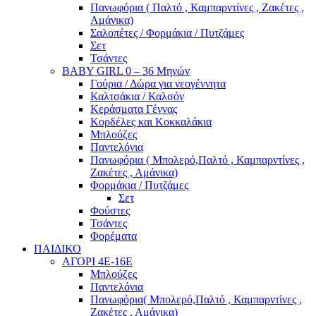
Πανωφόρια ( Παλτό , Καμπαρντίνες , Ζακέτες ,
Αμάνικα)
Σαλοπέτες / Φορμάκια / Πυτζάμες
Σετ
Τσάντες
BABY GIRL 0 – 36 Μηνών
Γούρια / Δώρα για νεογέννητα
Καλτσάκια / Καλσόν
Κεράσματα Γέννας
Κορδέλες και Κοκκαλάκια
Μπλούζες
Παντελόνια
Πανωφόρια ( Μπολερό,Παλτό , Καμπαρντίνες ,
Ζακέτες , Αμάνικα)
Φορμάκια / Πυτζάμες
Σετ
Φούστες
Τσάντες
Φορέματα
ΠΑΙΔΙΚΟ
ΑΓΟΡΙ 4Ε-16Ε
Μπλούζες
Παντελόνια
Πανωφόρια( Μπολερό,Παλτό , Καμπαρντίνες ,
Ζακέτες , Αμάνικα)