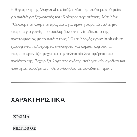
H θυγατρική της Mayoral σχεδιάζει κάτι περισσότερο από μόδα
για παιδιά για ξεχωριστές και ιδιαίτερες περιστάσεις. Μας λένε
:”Θέλουμε να ζούμε τα πράγματα για πρώτη φορά. Είμαστε μια
εταιρεία για γονείς που απολαμβάνουν την διαδικασία της
προετοιμασίας με τα παιδιά τους ” Oι συλλογές έχουν look chic:
χαρούμενες, πολύχρωμες, ανάλαφρες και κυρίως κομψές. Η
εταιρεία φροντίζει μέχρι και την τελευταία λεπτομέρεια στα
προϊόντα της. Ξεχωρίζει λόγω της σχέσης εκπληκτικών σχεδίων και
ποιότητας υφασμάτων , σε συνδυασμό με μοναδικές τιμές .
ΧΑΡΑΚΤΗΡΙΣΤΙΚΑ
ΧΡΩΜΑ
ΜΕΓΕΘΟΣ