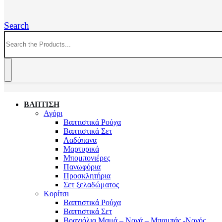
Search
ΒΑΠΤΙΣΗ
Αγόρι
Βαπτιστικά Ρούχα
Βαπτιστικά Σετ
Λαδόπανα
Μαρτυρικά
Μπομπονιέρες
Πανωφόρια
Προσκλητήρια
Σετ ξελαδώματος
Κορίτσι
Βαπτιστικά Ρούχα
Βαπτιστικά Σετ
Βραχιόλια Μαμά – Νονά – Μπαμπάς -Νονός