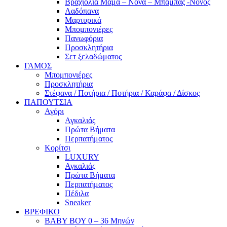
Βραχιόλια Μαμά – Νονά – Μπαμπάς -Νονός
Λαδόπανα
Μαρτυρικά
Μπομπονιέρες
Πανωφόρια
Προσκλητήρια
Σετ ξελαδώματος
ΓΑΜΟΣ
Μπομπονιέρες
Προσκλητήρια
Στέφανα / Ποτήρια / Ποτήρια / Καράφα / Δίσκος
ΠΑΠΟΥΤΣΙΑ
Αγόρι
Αγκαλιάς
Πρώτα Βήματα
Περπατήματος
Κορίτσι
LUXURY
Αγκαλιάς
Πρώτα Βήματα
Περπατήματος
Πέδιλα
Sneaker
ΒΡΕΦΙΚΟ
ΒΑΒΥ ΒΟΥ 0 – 36 Μηνών