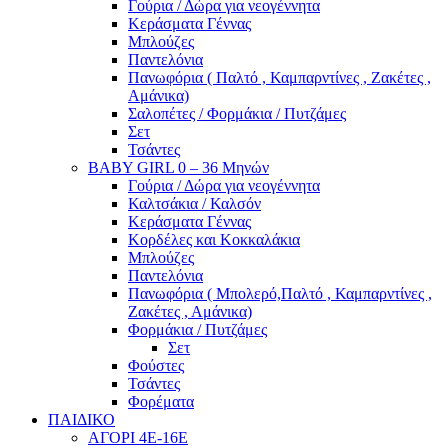
Γούρια / Δώρα για νεογέννητα
Κεράσματα Γέννας
Μπλούζες
Παντελόνια
Πανωφόρια ( Παλτό , Καμπαρντίνες , Ζακέτες ,
Αμάνικα)
Σαλοπέτες / Φορμάκια / Πυτζάμες
Σετ
Τσάντες
BABY GIRL 0 – 36 Μηνών
Γούρια / Δώρα για νεογέννητα
Καλτσάκια / Καλσόν
Κεράσματα Γέννας
Κορδέλες και Κοκκαλάκια
Μπλούζες
Παντελόνια
Πανωφόρια ( Μπολερό,Παλτό , Καμπαρντίνες ,
Ζακέτες , Αμάνικα)
Φορμάκια / Πυτζάμες
Σετ
Φούστες
Τσάντες
Φορέματα
ΠΑΙΔΙΚΟ
ΑΓΟΡΙ 4Ε-16Ε