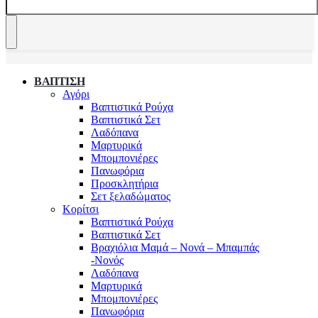
ΒΑΠΤΙΣΗ
Αγόρι
Βαπτιστικά Ρούχα
Βαπτιστικά Σετ
Λαδόπανα
Μαρτυρικά
Μπομπονιέρες
Πανωφόρια
Προσκλητήρια
Σετ ξελαδώματος
Κορίτσι
Βαπτιστικά Ρούχα
Βαπτιστικά Σετ
Βραχιόλια Μαμά – Νονά – Μπαμπάς
-Νονός
Λαδόπανα
Μαρτυρικά
Μπομπονιέρες
Πανωφόρια