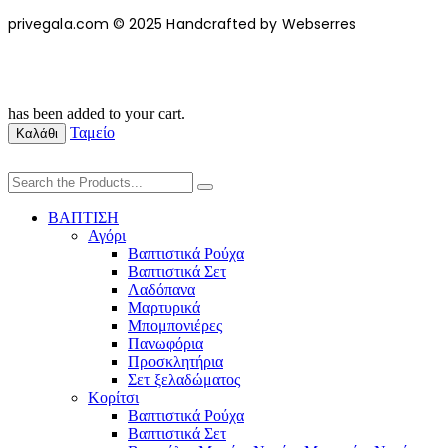
privegala.com © 2025 Handcrafted by Webserres
has been added to your cart.
Ταμείο
Καλάθι
ΒΑΠΤΙΣΗ
Αγόρι
Βαπτιστικά Ρούχα
Βαπτιστικά Σετ
Λαδόπανα
Μαρτυρικά
Μπομπονιέρες
Πανωφόρια
Προσκλητήρια
Σετ ξελαδώματος
Κορίτσι
Βαπτιστικά Ρούχα
Βαπτιστικά Σετ