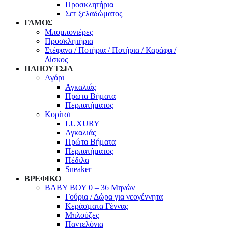
Προσκλητήρια
Σετ ξελαδώματος
ΓΑΜΟΣ
Μπομπονιέρες
Προσκλητήρια
Στέφανα / Ποτήρια / Ποτήρια / Καράφα /
Δίσκος
ΠΑΠΟΥΤΣΙΑ
Αγόρι
Αγκαλιάς
Πρώτα Βήματα
Περπατήματος
Κορίτσι
LUXURY
Αγκαλιάς
Πρώτα Βήματα
Περπατήματος
Πέδιλα
Sneaker
ΒΡΕΦΙΚΟ
ΒΑΒΥ ΒΟΥ 0 – 36 Μηνών
Γούρια / Δώρα για νεογέννητα
Κεράσματα Γέννας
Μπλούζες
Παντελόνια