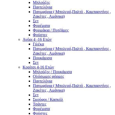
Μπλούζες
Παντελόνια
Πανωφόρια ( Μπολερό,Παλτό , Καμπαρντίνες ,
Ζακέτες , Αμάνικα)
Σετ
Φορέματα
Φορμάκια / Πυτζάμες
Φούστες
Αγόρι 4 -16 Ετών
Γιλέκα
Πανωφόρια ( Μπολερό,Παλτό , Καμπαρντίνες ,
Ζακέτες , Αμάνικα)
Πουκάμισα
Σετ
Κορίτσι 4-16 Ετών
Μπλούζες / Πουκάμισα
Ολόσωμες φόρμες
Παντελόνια
Πανωφόρια ( Μπολερό,Παλτό , Καμπαρντίνες ,
Ζακέτες , Αμάνικα)
Σετ
Σκούφοι / Κασκόλ
Τσάντες
Φορέματα
Φούστες