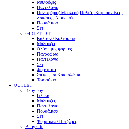
Μπλούζες
Παντελόνια
Πανωφόρια( Μπολερό,Παλτό , Καμπαρντίνες ,
Ζακέτες , Αμάνικα)
Πουκάμισα
Σετ
GIRL 4Ε-16Ε
Καλσόν / Καλτσάκια
Μπλούζες
Ολόσωμες φόρμες
Πανοφώρια
Παντελόνια
Σετ
Φορέματα
Στέκες και Κοκκαλάκια
Τσαντάκια
OUTLET
Baby boy
Γιλέκα
Μπλούζες
Παντελόνια
Πουκάμισα
Σετ
Φορμάκια / Πυτζάμες
Baby Girl