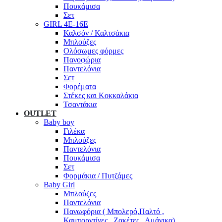
Πουκάμισα
Σετ
GIRL 4Ε-16Ε
Καλσόν / Καλτσάκια
Μπλούζες
Ολόσωμες φόρμες
Πανοφώρια
Παντελόνια
Σετ
Φορέματα
Στέκες και Κοκκαλάκια
Τσαντάκια
OUTLET
Baby boy
Γιλέκα
Μπλούζες
Παντελόνια
Πουκάμισα
Σετ
Φορμάκια / Πυτζάμες
Baby Girl
Μπλούζες
Παντελόνια
Πανωφόρια ( Μπολερό,Παλτό ,
Καμπαρντίνες , Ζακέτες , Αμάνικα)