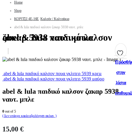
Home
Shop
ΚΟΡΙΤΣΙ 4Ε-16Ε
,
Καλσόν / Καλτσάκια
abel & lula παιδικό καλσον ζακαρ 5938 ναυτ. μπλε
abel & lula παιδικό καλσον ζακαρ 5938 ναυτ. μπλε
Πρόσθή
Πρόσθή
Πρόσθή
Πρόσθή
Πρόσθή
Πρόσθή
Πρόσθή
Πρόσθή
Πρόσθή
Πρόσθή
στην
στην
στην
στην
στην
στην
στην
στην
στην
στην
abel & lula παιδικό καλσον πουα γκλιτερ 5939 κρεμ
abel & lula παιδικό καλσον πουα γκλιτερ 5939 μαύρο
λίστα
λίστα
λίστα
λίστα
λίστα
λίστα
λίστα
λίστα
λίστα
λίστα
abel & lula παιδικό καλσον ζακαρ 5938
επιθυμι
επιθυμι
επιθυμι
επιθυμι
επιθυμι
επιθυμι
επιθυμι
επιθυμι
επιθυμι
επιθυμι
ναυτ. μπλε
0
out of 5
( Δεν υπάρχει καμία αξιολόγηση ακόμη. )
15,00
€