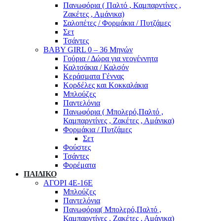
Πανωφόρια ( Παλτό , Καμπαρντίνες ,
Ζακέτες , Αμάνικα)
Σαλοπέτες / Φορμάκια / Πυτζάμες
Σετ
Τσάντες
BABY GIRL 0 – 36 Μηνών
Γούρια / Δώρα για νεογέννητα
Καλτσάκια / Καλσόν
Κεράσματα Γέννας
Κορδέλες και Κοκκαλάκια
Μπλούζες
Παντελόνια
Πανωφόρια ( Μπολερό,Παλτό ,
Καμπαρντίνες , Ζακέτες , Αμάνικα)
Φορμάκια / Πυτζάμες
Σετ
Φούστες
Τσάντες
Φορέματα
ΠΑΙΔΙΚΟ
ΑΓΟΡΙ 4Ε-16Ε
Μπλούζες
Παντελόνια
Πανωφόρια( Μπολερό,Παλτό ,
Καμπαρντίνες , Ζακέτες , Αμάνικα)