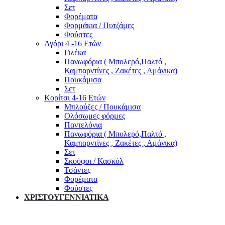
Σετ
Φορέματα
Φορμάκια / Πυτζάμες
Φούστες
Αγόρι 4 -16 Ετών
Γιλέκα
Πανωφόρια ( Μπολερό,Παλτό ,
Καμπαρντίνες , Ζακέτες , Αμάνικα)
Πουκάμισα
Σετ
Κορίτσι 4-16 Ετών
Μπλούζες / Πουκάμισα
Ολόσωμες φόρμες
Παντελόνια
Πανωφόρια ( Μπολερό,Παλτό ,
Καμπαρντίνες , Ζακέτες , Αμάνικα)
Σετ
Σκούφοι / Κασκόλ
Τσάντες
Φορέματα
Φούστες
ΧΡΙΣΤΟΥΓΕΝΝΙΑΤΙΚΑ