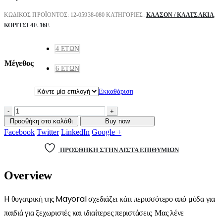
ΚΩΔΙΚΌΣ ΠΡΟΪΌΝΤΟΣ:
12-05938-080
ΚΑΤΗΓΟΡΊΕΣ:
ΚΑΛΣΌΝ / ΚΑΛΤΣΆΚΙΑ
,
ΚΟΡΙΤΣΙ 4Ε-16Ε
4 ΕΤΏΝ
Μέγεθος
6 ΕΤΏΝ
Εκκαθάριση
-
+
Προσθήκη στο καλάθι
Buy now
Facebook
Twitter
LinkedIn
Google +
ΠΡΌΣΘΉΚΗ ΣΤΗΝ ΛΊΣΤΑ ΕΠΙΘΥΜΙΏΝ
Overview
H θυγατρική της Mayoral σχεδιάζει κάτι περισσότερο από μόδα για
παιδιά για ξεχωριστές και ιδιαίτερες περιστάσεις. Μας λένε