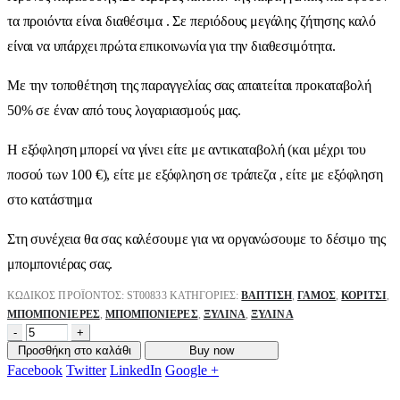
τα προιόντα είναι διαθέσιμα . Σε περιόδους μεγάλης ζήτησης καλό
είναι να υπάρχει πρώτα επικοινωνία για την διαθεσιμότητα.
Με την τοποθέτηση της παραγγελίας σας απαιτείται προκαταβολή
50% σε έναν από τους λογαριασμούς μας.
Η εξόφληση μπορεί να γίνει είτε με αντικαταβολή (και μέχρι του
ποσού των 100 €), είτε με εξόφληση σε τράπεζα , είτε με εξόφληση
στο κατάστημα
Στη συνέχεια θα σας καλέσουμε για να οργανώσουμε το δέσιμο της
μπομπονιέρας σας.
ΚΩΔΙΚΌΣ ΠΡΟΪΌΝΤΟΣ:
ST00833
ΚΑΤΗΓΟΡΊΕΣ:
ΒΑΠΤΙΣΗ
,
ΓΑΜΟΣ
,
ΚΟΡΊΤΣΙ
,
ΜΠΟΜΠΟΝΙΈΡΕΣ
,
ΜΠΟΜΠΟΝΙΈΡΕΣ
,
ΞΎΛΙΝΑ
,
ΞΎΛΙΝΑ
-
+
Προσθήκη στο καλάθι
Buy now
Facebook
Twitter
LinkedIn
Google +