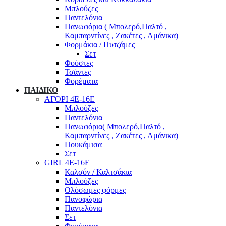
Μπλούζες
Παντελόνια
Πανωφόρια ( Μπολερό,Παλτό ,
Καμπαρντίνες , Ζακέτες , Αμάνικα)
Φορμάκια / Πυτζάμες
Σετ
Φούστες
Τσάντες
Φορέματα
ΠΑΙΔΙΚΟ
ΑΓΟΡΙ 4Ε-16Ε
Μπλούζες
Παντελόνια
Πανωφόρια( Μπολερό,Παλτό ,
Καμπαρντίνες , Ζακέτες , Αμάνικα)
Πουκάμισα
Σετ
GIRL 4Ε-16Ε
Καλσόν / Καλτσάκια
Μπλούζες
Ολόσωμες φόρμες
Πανοφώρια
Παντελόνια
Σετ