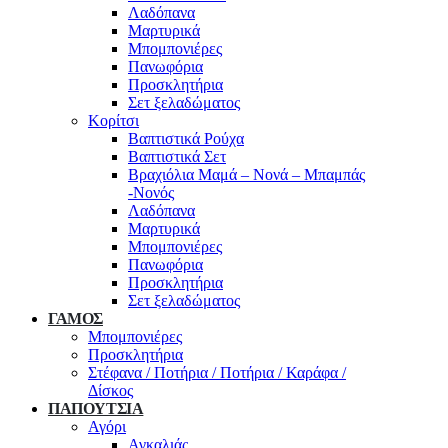
Λαδόπανα
Μαρτυρικά
Μπομπονιέρες
Πανωφόρια
Προσκλητήρια
Σετ ξελαδώματος
Κορίτσι
Βαπτιστικά Ρούχα
Βαπτιστικά Σετ
Βραχιόλια Μαμά – Νονά – Μπαμπάς
-Νονός
Λαδόπανα
Μαρτυρικά
Μπομπονιέρες
Πανωφόρια
Προσκλητήρια
Σετ ξελαδώματος
ΓΑΜΟΣ
Μπομπονιέρες
Προσκλητήρια
Στέφανα / Ποτήρια / Ποτήρια / Καράφα /
Δίσκος
ΠΑΠΟΥΤΣΙΑ
Αγόρι
Αγκαλιάς