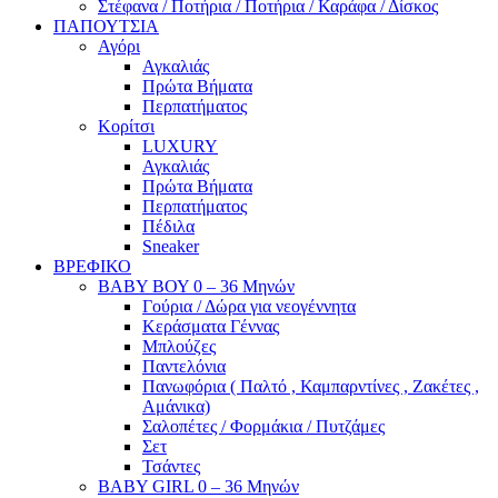
Στέφανα / Ποτήρια / Ποτήρια / Καράφα / Δίσκος
ΠΑΠΟΥΤΣΙΑ
Αγόρι
Αγκαλιάς
Πρώτα Βήματα
Περπατήματος
Κορίτσι
LUXURY
Αγκαλιάς
Πρώτα Βήματα
Περπατήματος
Πέδιλα
Sneaker
ΒΡΕΦΙΚΟ
ΒΑΒΥ ΒΟΥ 0 – 36 Μηνών
Γούρια / Δώρα για νεογέννητα
Κεράσματα Γέννας
Μπλούζες
Παντελόνια
Πανωφόρια ( Παλτό , Καμπαρντίνες , Ζακέτες ,
Αμάνικα)
Σαλοπέτες / Φορμάκια / Πυτζάμες
Σετ
Τσάντες
BABY GIRL 0 – 36 Μηνών