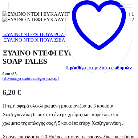
ΞΥΛΙΝΟ ΝΤΕΦΙ ΠΟΥΑ ΡΟΖ by SOAP TALES
ΞΥΛΙΝΟ ΝΤΕΦΙ ΠΟΥΑ ΣΙΕΛ by SOAP TALES
ΞΥΛΙΝΟ ΝΤΕΦΙ ΕΥΚΑΛΥΠΤΟΣ by
SOAP TALES
Πρόσθήκη στην λίστα επιθυμιών
Πρόσθήκη στην λίστα επιθυμιών
Πρόσθήκη στην λίστα επιθυμιών
Πρόσθήκη στην λίστα επιθυμιών
Πρόσθήκη στην λίστα επιθυμιών
Πρόσθήκη στην λίστα επιθυμιών
Πρόσθήκη στην λίστα επιθυμιών
Πρόσθήκη στην λίστα επιθυμιών
Πρόσθήκη στην λίστα επιθυμιών
Πρόσθήκη στην λίστα επιθυμιών
0
out of 5
( Δεν υπάρχει καμία αξιολόγηση ακόμη. )
6,20
€
Η τιμή αφορά ολοκληρωμένη μπομπονιέρα με 3 κουφέτα
Χατζηγιαννάκη bijoux ( το ένα με χρώμα) και κορδέλες στα
χρώματα της επιλογής σας ή 5 κουφέτα crispy Χατζηγιαννάκη .
Χρόνος παράδοσης :20 Ημέρες κατόπιν της παραγγελίας και εφόσον