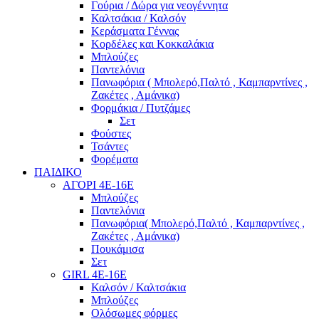
Γούρια / Δώρα για νεογέννητα
Καλτσάκια / Καλσόν
Κεράσματα Γέννας
Κορδέλες και Κοκκαλάκια
Μπλούζες
Παντελόνια
Πανωφόρια ( Μπολερό,Παλτό , Καμπαρντίνες ,
Ζακέτες , Αμάνικα)
Φορμάκια / Πυτζάμες
Σετ
Φούστες
Τσάντες
Φορέματα
ΠΑΙΔΙΚΟ
ΑΓΟΡΙ 4Ε-16Ε
Μπλούζες
Παντελόνια
Πανωφόρια( Μπολερό,Παλτό , Καμπαρντίνες ,
Ζακέτες , Αμάνικα)
Πουκάμισα
Σετ
GIRL 4Ε-16Ε
Καλσόν / Καλτσάκια
Μπλούζες
Ολόσωμες φόρμες