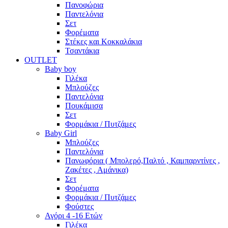
Πανοφώρια
Παντελόνια
Σετ
Φορέματα
Στέκες και Κοκκαλάκια
Τσαντάκια
OUTLET
Baby boy
Γιλέκα
Μπλούζες
Παντελόνια
Πουκάμισα
Σετ
Φορμάκια / Πυτζάμες
Baby Girl
Μπλούζες
Παντελόνια
Πανωφόρια ( Μπολερό,Παλτό , Καμπαρντίνες ,
Ζακέτες , Αμάνικα)
Σετ
Φορέματα
Φορμάκια / Πυτζάμες
Φούστες
Αγόρι 4 -16 Ετών
Γιλέκα