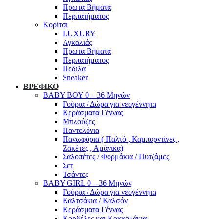
Πρώτα Βήματα
Περπατήματος
Κορίτσι
LUXURY
Αγκαλιάς
Πρώτα Βήματα
Περπατήματος
Πέδιλα
Sneaker
ΒΡΕΦΙΚΟ
ΒΑΒΥ ΒΟΥ 0 – 36 Μηνών
Γούρια / Δώρα για νεογέννητα
Κεράσματα Γέννας
Μπλούζες
Παντελόνια
Πανωφόρια ( Παλτό , Καμπαρντίνες ,
Ζακέτες , Αμάνικα)
Σαλοπέτες / Φορμάκια / Πυτζάμες
Σετ
Τσάντες
BABY GIRL 0 – 36 Μηνών
Γούρια / Δώρα για νεογέννητα
Καλτσάκια / Καλσόν
Κεράσματα Γέννας
Κορδέλες και Κοκκαλάκια