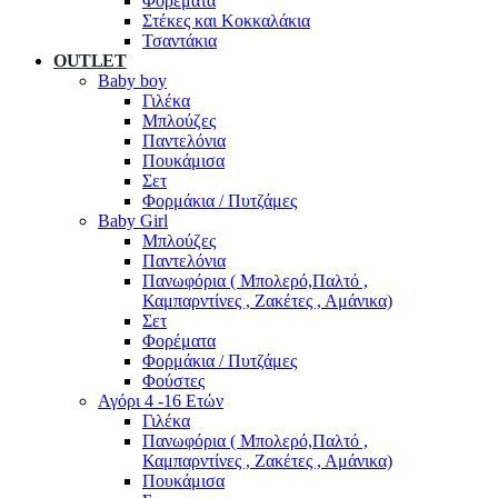
Φορέματα
Στέκες και Κοκκαλάκια
Τσαντάκια
OUTLET
Baby boy
Γιλέκα
Μπλούζες
Παντελόνια
Πουκάμισα
Σετ
Φορμάκια / Πυτζάμες
Baby Girl
Μπλούζες
Παντελόνια
Πανωφόρια ( Μπολερό,Παλτό ,
Καμπαρντίνες , Ζακέτες , Αμάνικα)
Σετ
Φορέματα
Φορμάκια / Πυτζάμες
Φούστες
Αγόρι 4 -16 Ετών
Γιλέκα
Πανωφόρια ( Μπολερό,Παλτό ,
Καμπαρντίνες , Ζακέτες , Αμάνικα)
Πουκάμισα