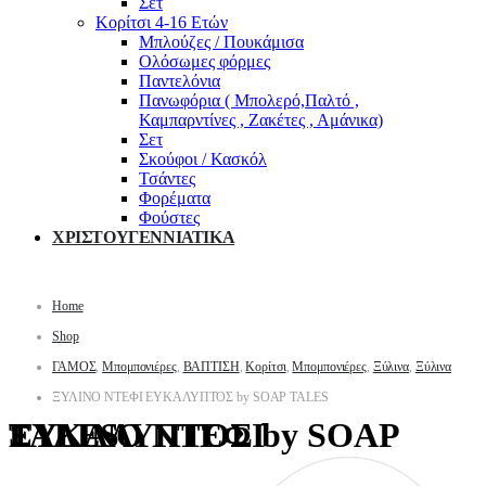
Σετ
Κορίτσι 4-16 Ετών
Μπλούζες / Πουκάμισα
Ολόσωμες φόρμες
Παντελόνια
Πανωφόρια ( Μπολερό,Παλτό ,
Καμπαρντίνες , Ζακέτες , Αμάνικα)
Σετ
Σκούφοι / Κασκόλ
Τσάντες
Φορέματα
Φούστες
ΧΡΙΣΤΟΥΓΕΝΝΙΑΤΙΚΑ
Home
Shop
ΓΑΜΟΣ
,
Μπομπονιέρες
,
ΒΑΠΤΙΣΗ
,
Κορίτσι
,
Μπομπονιέρες
,
Ξύλινα
,
Ξύλινα
ΞΥΛΙΝΟ ΝΤΕΦΙ ΕΥΚΑΛΥΠΤΟΣ by SOAP TALES
ΞΥΛΙΝΟ ΝΤΕΦΙ ΕΥΚΑΛΥΠΤΟΣ by SOAP TALES