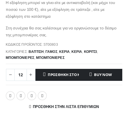
Η εξόφληση μπορεί να γίνει είτε με αντικαταβολή (και μέχρι του
ποσού των 100 €), είτε με εξόφληση σε τράπεζα , είτε με
εξόφληση στο κατάστημα
Στη συνέχεια θα σας καλέσουμε για να οργανώσουμε το δέσιμο
της μπομπονιέρας σας.
ΚΩΔΙΚΌΣ ΠΡΟΪΌΝΤΟΣ:
ST00803
ΚΑΤΗΓΟΡΊΕΣ:
ΒΑΠΤΙΣΗ
,
ΓΑΜΟΣ
,
ΚΕΡΙΆ
,
ΚΕΡΙΆ
,
ΚΟΡΊΤΣΙ
,
ΜΠΟΜΠΟΝΙΈΡΕΣ
,
ΜΠΟΜΠΟΝΙΈΡΕΣ
ΠΡΟΣΘΉΚΗ ΣΤΟ ΚΑΛΆΘΙ
BUY NOW
ΠΡΌΣΘΉΚΗ ΣΤΗΝ ΛΊΣΤΑ ΕΠΙΘΥΜΙΏΝ