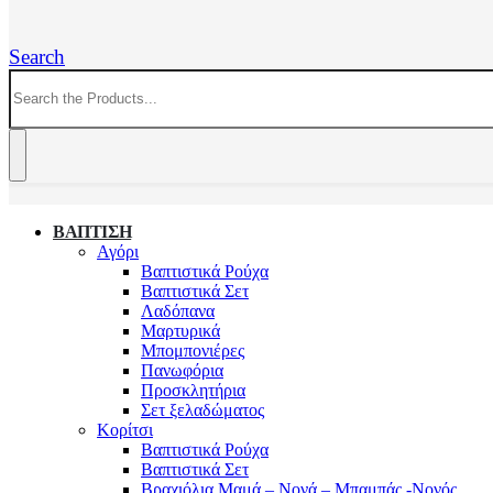
Search
ΒΑΠΤΙΣΗ
Αγόρι
Βαπτιστικά Ρούχα
Βαπτιστικά Σετ
Λαδόπανα
Μαρτυρικά
Μπομπονιέρες
Πανωφόρια
Προσκλητήρια
Σετ ξελαδώματος
Κορίτσι
Βαπτιστικά Ρούχα
Βαπτιστικά Σετ
Βραχιόλια Μαμά – Νονά – Μπαμπάς -Νονός