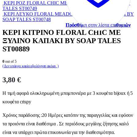
ΚΕΡΙ ΡΟΖ FLORAL CHIC ΜΕ ΞΥΛΙΝΟ ΚΑΠΑΚΙ BY SOAP
TALES ST00749
ΚΕΡΙ ΛΕΥΚΟ FLORAL MEADOWΜΕ ΞΥΛΙΝΟ ΚΑΠΑΚΙ BY
SOAP TALES ST00748
Πρόσθήκη στην λίστα επιθυμιών
Πρόσθήκη στην λίστα επιθυμιών
Πρόσθήκη στην λίστα επιθυμιών
Πρόσθήκη στην λίστα επιθυμιών
Πρόσθήκη στην λίστα επιθυμιών
Πρόσθήκη στην λίστα επιθυμιών
Πρόσθήκη στην λίστα επιθυμιών
Πρόσθήκη στην λίστα επιθυμιών
Πρόσθήκη στην λίστα επιθυμιών
Πρόσθήκη στην λίστα επιθυμιών
ΚΕΡΙ ΚΙΤΡΙΝΟ FLORAL CHIC ΜΕ
ΞΥΛΙΝΟ ΚΑΠΑΚΙ BY SOAP TALES
ST00889
0
out of 5
( Δεν υπάρχει καμία αξιολόγηση ακόμη. )
3,80
€
Η τιμή αφορά ολοκληρωμένη μπομπονιέρα με 3 κουφέτα bijoux ή 5
κουφέτα crispy
Χρόνος παράδοσης :20 Ημέρες κατόπιν της παραγγελίας και εφόσον
τα προιόντα είναι διαθέσιμα . Σε περιόδους μεγάλης ζήτησης καλό
είναι να υπάρχει πρώτα επικοινωνία για την διαθεσιμότητα.