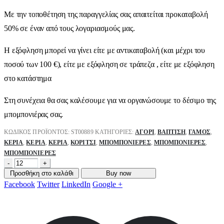
Με την τοποθέτηση της παραγγελίας σας απαιτείται προκαταβολή
50% σε έναν από τους λογαριασμούς μας.
Η εξόφληση μπορεί να γίνει είτε με αντικαταβολή (και μέχρι του
ποσού των 100 €), είτε με εξόφληση σε τράπεζα , είτε με εξόφληση
στο κατάστημα
Στη συνέχεια θα σας καλέσουμε για να οργανώσουμε το δέσιμο της
μπομπονιέρας σας.
ΚΩΔΙΚΌΣ ΠΡΟΪΌΝΤΟΣ:
ST00889
ΚΑΤΗΓΟΡΊΕΣ:
ΑΓΌΡΙ
,
ΒΑΠΤΙΣΗ
,
ΓΑΜΟΣ
,
ΚΕΡΙΆ
,
ΚΕΡΙΆ
,
ΚΕΡΙΆ
,
ΚΟΡΊΤΣΙ
,
ΜΠΟΜΠΟΝΙΈΡΕΣ
,
ΜΠΟΜΠΟΝΙΈΡΕΣ
,
ΜΠΟΜΠΟΝΙΈΡΕΣ
-
+
Προσθήκη στο καλάθι
Buy now
Facebook
Twitter
LinkedIn
Google +