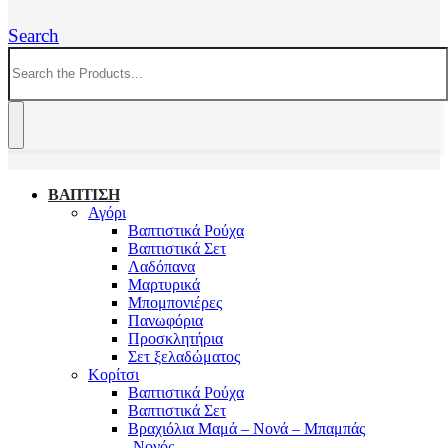
Search
ΒΑΠΤΙΣΗ
Αγόρι
Βαπτιστικά Ρούχα
Βαπτιστικά Σετ
Λαδόπανα
Μαρτυρικά
Μπομπονιέρες
Πανωφόρια
Προσκλητήρια
Σετ ξελαδώματος
Κορίτσι
Βαπτιστικά Ρούχα
Βαπτιστικά Σετ
Βραχιόλια Μαμά – Νονά – Μπαμπάς
-Νονός