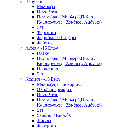
Baby Girl
Μπλούζες
Παντελόνια
Πανωφόρια ( Μπολερό,Παλτό ,
Καμπαρντίνες , Ζακέτες , Αμάνικα)
Σετ
Φορέματα
Φορμάκια / Πυτζάμες
Φούστες
Αγόρι 4 -16 Ετών
Γιλέκα
Πανωφόρια ( Μπολερό,Παλτό ,
Καμπαρντίνες , Ζακέτες , Αμάνικα)
Πουκάμισα
Σετ
Κορίτσι 4-16 Ετών
Μπλούζες / Πουκάμισα
Ολόσωμες φόρμες
Παντελόνια
Πανωφόρια ( Μπολερό,Παλτό ,
Καμπαρντίνες , Ζακέτες , Αμάνικα)
Σετ
Σκούφοι / Κασκόλ
Τσάντες
Φορέματα