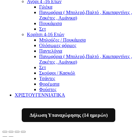
Αγόρι 4 -16 Ετών
Γιλέκα
Πανωφόρια ( Μπολερό,Παλτό , Καμπαρντίνες ,
Ζακέτες , Αμάνικα)
Πουκάμισα
Σετ
Κορίτσι 4-16 Ετών
Μπλούζες / Πουκάμισα
Ολόσωμες φόρμες
Παντελόνια
Πανωφόρια ( Μπολερό,Παλτό , Καμπαρντίνες ,
Ζακέτες , Αμάνικα)
Σετ
Σκούφοι / Κασκόλ
Τσάντες
Φορέματα
Φούστες
ΧΡΙΣΤΟΥΓΕΝΝΙΑΤΙΚΑ
Δήλωση Υπαναχώρησης (14 ημερών)