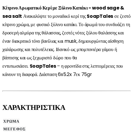
Κίτρινο Αρωματικό Κερί με Ξύλινο Καπάκι - wood sage &
sea salt
Ανακαλύψτε το μοναδικό κερί της
SoapTales
σε ζεστό
κίτρινο χρώμα, με φυσικό ξύλινο καπάκι. Το άρωμά του συνδυάζει τη
δροσερή αλμύρα της θάλασσας, ζεστές νότες ξύλου θαλάσσης και
έναν διακριτικό τόνο βανίλιας και musk, δημιουργώντας αίσθηση
χαλάρωσης και πολυτέλειας. Ιδανικό ως μπομπονιέρα γάμου ή
βάπτισης και ως ξεχωριστό δώρο που θα
εντυπωσιάσει.
SoapTales
– η φροντίδα στις λεπτομέρειες που
κάνουν τη διαφορά. Διάσταση 6x5.2x 7εκ 75gr
ΧΑΡΑΚΤΗΡΙΣΤΙΚΑ
ΧΡΩΜΑ
ΜΕΓΕΘΟΣ