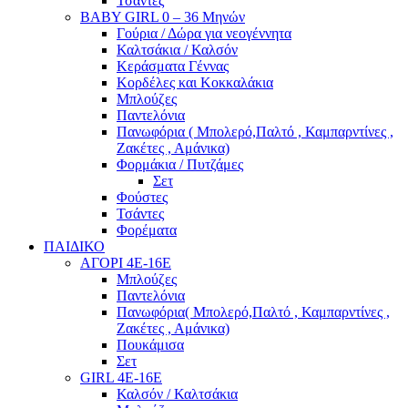
Τσάντες
BABY GIRL 0 – 36 Μηνών
Γούρια / Δώρα για νεογέννητα
Καλτσάκια / Καλσόν
Κεράσματα Γέννας
Κορδέλες και Κοκκαλάκια
Μπλούζες
Παντελόνια
Πανωφόρια ( Μπολερό,Παλτό , Καμπαρντίνες ,
Ζακέτες , Αμάνικα)
Φορμάκια / Πυτζάμες
Σετ
Φούστες
Τσάντες
Φορέματα
ΠΑΙΔΙΚΟ
ΑΓΟΡΙ 4Ε-16Ε
Μπλούζες
Παντελόνια
Πανωφόρια( Μπολερό,Παλτό , Καμπαρντίνες ,
Ζακέτες , Αμάνικα)
Πουκάμισα
Σετ
GIRL 4Ε-16Ε
Καλσόν / Καλτσάκια