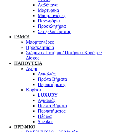
Λαδόπανα
Μαρτυρικά
Μπομπονιέρες
Πανωφόρια
Προσκλητήρια
Σετ ξελαδώματος
ΓΑΜΟΣ
Μπομπονιέρες
Προσκλητήρια
Στέφανα / Ποτήρια / Ποτήρια / Καράφα /
Δίσκος
ΠΑΠΟΥΤΣΙΑ
Αγόρι
Αγκαλιάς
Πρώτα Βήματα
Περπατήματος
Κορίτσι
LUXURY
Αγκαλιάς
Πρώτα Βήματα
Περπατήματος
Πέδιλα
Sneaker
ΒΡΕΦΙΚΟ