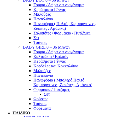
ΒΑΒΥ ΒΟΥ 0 – 36 Μηνών
Γούρια / Δώρα για νεογέννητα
Κεράσματα Γέννας
Μπλούζες
Παντελόνια
Πανωφόρια ( Παλτό , Καμπαρντίνες ,
Ζακέτες , Αμάνικα)
Σαλοπέτες / Φορμάκια / Πυτζάμες
Σετ
Τσάντες
BABY GIRL 0 – 36 Μηνών
Γούρια / Δώρα για νεογέννητα
Καλτσάκια / Καλσόν
Κεράσματα Γέννας
Κορδέλες και Κοκκαλάκια
Μπλούζες
Παντελόνια
Πανωφόρια ( Μπολερό,Παλτό ,
Καμπαρντίνες , Ζακέτες , Αμάνικα)
Φορμάκια / Πυτζάμες
Σετ
Φούστες
Τσάντες
Φορέματα
ΠΑΙΔΙΚΟ