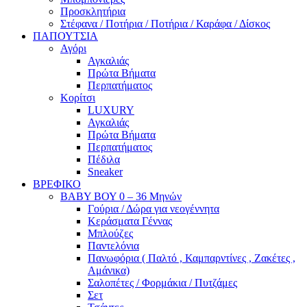
Προσκλητήρια
Στέφανα / Ποτήρια / Ποτήρια / Καράφα / Δίσκος
ΠΑΠΟΥΤΣΙΑ
Αγόρι
Αγκαλιάς
Πρώτα Βήματα
Περπατήματος
Κορίτσι
LUXURY
Αγκαλιάς
Πρώτα Βήματα
Περπατήματος
Πέδιλα
Sneaker
ΒΡΕΦΙΚΟ
ΒΑΒΥ ΒΟΥ 0 – 36 Μηνών
Γούρια / Δώρα για νεογέννητα
Κεράσματα Γέννας
Μπλούζες
Παντελόνια
Πανωφόρια ( Παλτό , Καμπαρντίνες , Ζακέτες ,
Αμάνικα)
Σαλοπέτες / Φορμάκια / Πυτζάμες
Σετ