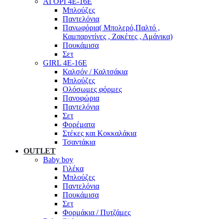
ΑΓΟΡΙ 4Ε-16Ε
Μπλούζες
Παντελόνια
Πανωφόρια( Μπολερό,Παλτό ,
Καμπαρντίνες , Ζακέτες , Αμάνικα)
Πουκάμισα
Σετ
GIRL 4Ε-16Ε
Καλσόν / Καλτσάκια
Μπλούζες
Ολόσωμες φόρμες
Πανοφώρια
Παντελόνια
Σετ
Φορέματα
Στέκες και Κοκκαλάκια
Τσαντάκια
OUTLET
Baby boy
Γιλέκα
Μπλούζες
Παντελόνια
Πουκάμισα
Σετ
Φορμάκια / Πυτζάμες