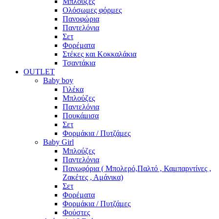
Μπλούζες
Ολόσωμες φόρμες
Πανοφώρια
Παντελόνια
Σετ
Φορέματα
Στέκες και Κοκκαλάκια
Τσαντάκια
OUTLET
Baby boy
Γιλέκα
Μπλούζες
Παντελόνια
Πουκάμισα
Σετ
Φορμάκια / Πυτζάμες
Baby Girl
Μπλούζες
Παντελόνια
Πανωφόρια ( Μπολερό,Παλτό , Καμπαρντίνες ,
Ζακέτες , Αμάνικα)
Σετ
Φορέματα
Φορμάκια / Πυτζάμες
Φούστες