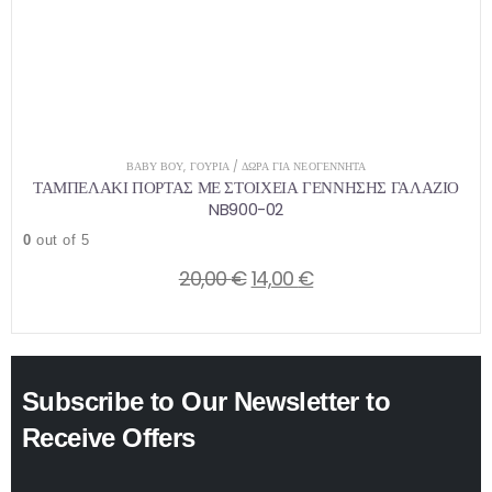
ΒΑΒΥ ΒΟΥ
,
ΓΟΎΡΙΑ / ΔΏΡΑ ΓΙΑ ΝΕΟΓΈΝΝΗΤΑ
ΤΑΜΠΕΛΑΚΙ ΠΟΡΤΑΣ ΜΕ ΣΤΟΙΧΕΙΑ ΓΕΝΝΗΣΗΣ ΓΑΛΑΖΙΟ
NB900-02
0
out of 5
Original
Η
20,00
€
14,00
€
price
τρέχουσα
was:
τιμή
20,00 €.
είναι:
Subscribe to Our Newsletter to
14,00 €.
Receive Offers