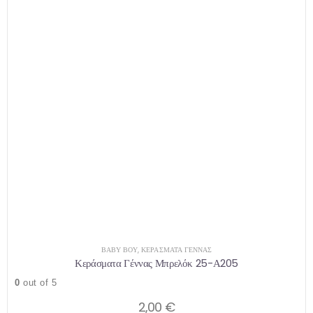
ΒΑΒΥ ΒΟΥ
,
ΚΕΡΆΣΜΑΤΑ ΓΈΝΝΑΣ
Κεράσματα Γέννας Μπρελόκ 25-Α205
0
out of 5
2,00
€