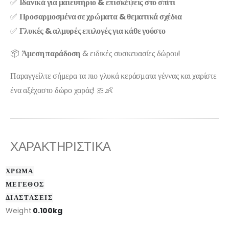
✅
Ιδανικά για μαιευτήριο & επισκέψεις στο σπίτι
✅
Προσαρμοσμένα σε χρώματα & θεματικά σχέδια
✅
Γλυκές & αλμυρές επιλογές για κάθε γούστο
📦
Άμεση παράδοση
& ειδικές συσκευασίες δώρου!
Παραγγείλτε σήμερα τα πιο γλυκά κεράσματα γέννας και χαρίστε
ένα αξέχαστο δώρο χαράς! 🎀👶
ΧΑΡΑΚΤΗΡΙΣΤΙΚΑ
ΧΡΩΜΑ
ΜΕΓΕΘΟΣ
ΔΙΑΣΤΑΣΕΙΣ
Weight
0.100kg