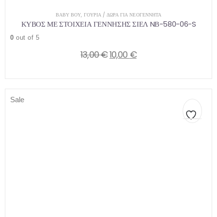
ΒΑΒΥ ΒΟΥ
,
ΓΟΎΡΙΑ / ΔΏΡΑ ΓΙΑ ΝΕΟΓΈΝΝΗΤΑ
ΚΥΒΟΣ ΜΕ ΣΤΟΙΧΕΙΑ ΓΕΝΝΗΣΗΣ ΣΙΕΛ NΒ-580-06-S
0
out of 5
Original
Η
13,00
€
10,00
€
price
τρέχουσα
was:
τιμή
13,00 €.
είναι:
Sale
10,00 €.