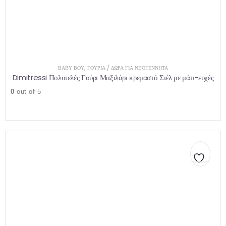
ΒΑΒΥ ΒΟΥ
,
ΓΟΎΡΙΑ / ΔΏΡΑ ΓΙΑ ΝΕΟΓΈΝΝΗΤΑ
Dimitressi Πολυτελές Γούρι Μαξιλάρι κρεμαστό Σιέλ με μάτι-ευχές
0
out of 5
Αυτό
Αυτό
το
το
προϊόν
προϊόν
έχει
έχει
πολλαπλές
πολλαπλές
παραλλαγές.
παραλλαγές.
Οι
Οι
επιλογές