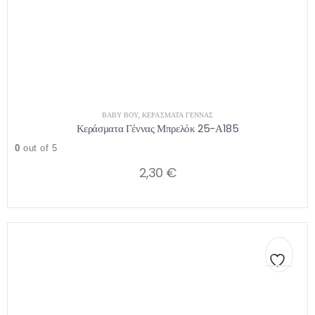
ΒΑΒΥ ΒΟΥ
,
ΚΕΡΆΣΜΑΤΑ ΓΈΝΝΑΣ
Κεράσματα Γέννας Μπρελόκ 25-Α185
0
out of 5
2,30
€