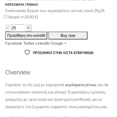
ΚΕΡΆΣΜΑΤΑ ΓΈΝΝΑΣ
Συσκευασία δώρου των κερασμάτων γέννας κουτί 25χ25
Αγορά (+
10,00
€
)
-
+
Προσθήκη στο καλάθι
Buy now
Facebook
Twitter
LinkedIn
Google +
ΠΡΌΣΘΉΚΗ ΣΤΗΝ ΛΊΣΤΑ ΕΠΙΘΥΜΙΏΝ
Overview
Γιορτάστε τη νέα ζωή με λαχταριστά
κεράσματα γέννας
που θα
εντυπωσιάσουν συγγενείς και φίλους! Χειροποίητες λιχουδιές,
φτιαγμένες με αγνά υλικά και προσεγμένη αισθητική, για να
προσφέρετε ένα ξεχωριστό ευχαριστώ στους αγαπημένους σας.