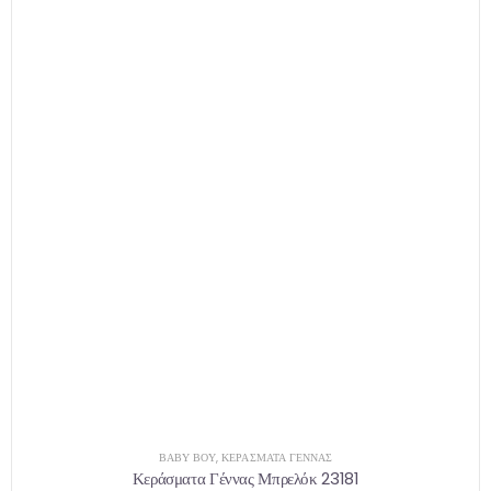
ΒΑΒΥ ΒΟΥ
,
ΚΕΡΆΣΜΑΤΑ ΓΈΝΝΑΣ
Κεράσματα Γέννας Μπρελόκ 23181