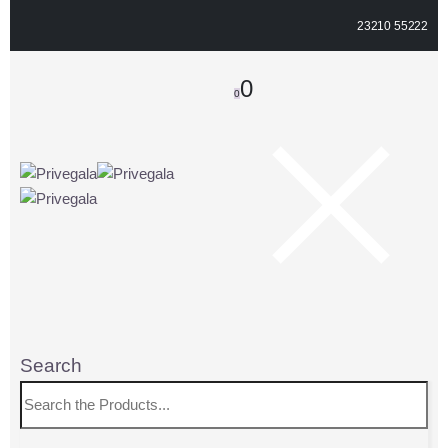
23210 55222
0
0
Search