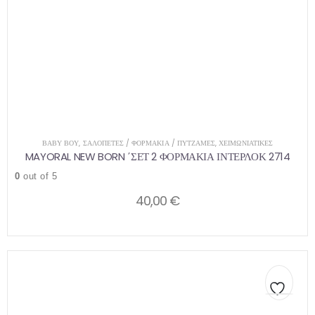
ΒΑΒΥ ΒΟΥ
,
ΣΑΛΟΠΈΤΕΣ / ΦΟΡΜΆΚΙΑ / ΠΥΤΖΆΜΕΣ
,
ΧΕΙΜΩΝΙΆΤΙΚΕΣ
MAYORAL NEW BORN ΄ΣΕΤ 2 ΦΟΡΜΑΚΙΑ ΙΝΤΕΡΛΟΚ 2714
0
out of 5
40,00
€
Αυτό
Αυτό
το
το
προϊόν
προϊόν