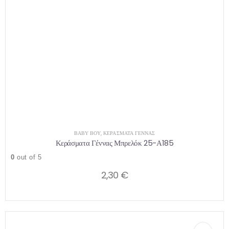
ΒΑΒΥ ΒΟΥ
,
ΚΕΡΆΣΜΑΤΑ ΓΈΝΝΑΣ
Κεράσματα Γέννας Μπρελόκ 25-Α185
0
out of 5
2,30
€