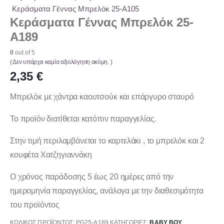
Κεράσματα Γέννας Μπρελόκ 25-Α105
Κεράσματα Γέννας Μπρελόκ 25-
Α189
0
out of 5
( Δεν υπάρχει καμία αξιολόγηση ακόμη. )
2,35
€
Μπρελόκ με χάντρα καουτσούκ και επάργυρο σταυρό
Το προϊόν διατίθεται κατόπιν παραγγελίας.
Στην τιμή περιλαμβάνεται το καρτελάκι , το μπρελόκ και 2
κουφέτα Χατζηγιαννάκη
Ο χρόνος παράδοσης 5 έως 20 ημέρες από την
ημερομηνία παραγγελίας, ανάλογα με την διαθεσιμότητα
του προϊόντος
ΚΩΔΙΚΌΣ ΠΡΟΪΌΝΤΟΣ:
PG25-A189
ΚΑΤΗΓΟΡΊΕΣ:
ΒΑΒΥ ΒΟΥ
,