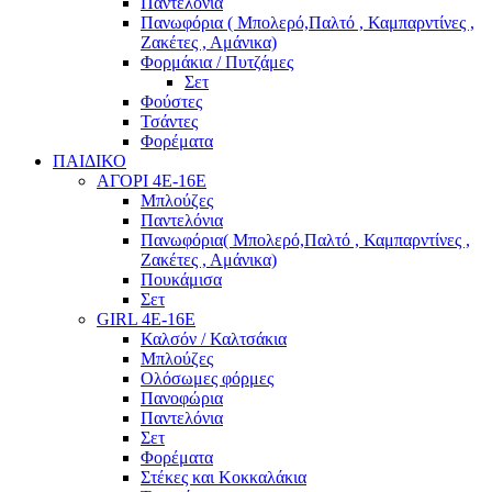
Παντελόνια
Πανωφόρια ( Μπολερό,Παλτό , Καμπαρντίνες ,
Ζακέτες , Αμάνικα)
Φορμάκια / Πυτζάμες
Σετ
Φούστες
Τσάντες
Φορέματα
ΠΑΙΔΙΚΟ
ΑΓΟΡΙ 4Ε-16Ε
Μπλούζες
Παντελόνια
Πανωφόρια( Μπολερό,Παλτό , Καμπαρντίνες ,
Ζακέτες , Αμάνικα)
Πουκάμισα
Σετ
GIRL 4Ε-16Ε
Καλσόν / Καλτσάκια
Μπλούζες
Ολόσωμες φόρμες
Πανοφώρια
Παντελόνια
Σετ
Φορέματα
Στέκες και Κοκκαλάκια