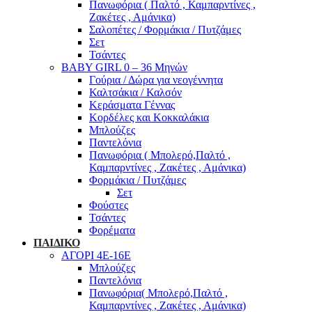
Πανωφόρια ( Παλτό , Καμπαρντίνες ,
Ζακέτες , Αμάνικα)
Σαλοπέτες / Φορμάκια / Πυτζάμες
Σετ
Τσάντες
BABY GIRL 0 – 36 Μηνών
Γούρια / Δώρα για νεογέννητα
Καλτσάκια / Καλσόν
Κεράσματα Γέννας
Κορδέλες και Κοκκαλάκια
Μπλούζες
Παντελόνια
Πανωφόρια ( Μπολερό,Παλτό ,
Καμπαρντίνες , Ζακέτες , Αμάνικα)
Φορμάκια / Πυτζάμες
Σετ
Φούστες
Τσάντες
Φορέματα
ΠΑΙΔΙΚΟ
ΑΓΟΡΙ 4Ε-16Ε
Μπλούζες
Παντελόνια
Πανωφόρια( Μπολερό,Παλτό ,
Καμπαρντίνες , Ζακέτες , Αμάνικα)