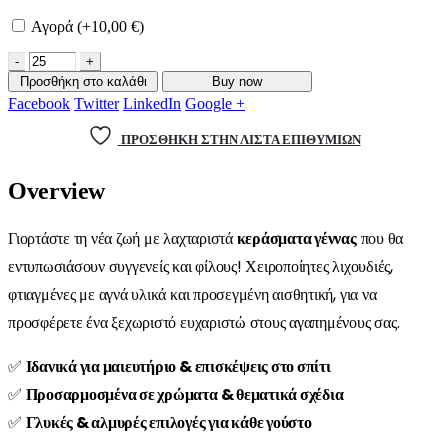
Αγορά (+
10,00
€
)
-
+
Προσθήκη στο καλάθι
Buy now
Facebook
Twitter
LinkedIn
Google +
ΠΡΌΣΘΉΚΗ ΣΤΗΝ ΛΊΣΤΑ ΕΠΙΘΥΜΙΏΝ
Overview
Γιορτάστε τη νέα ζωή με λαχταριστά
κεράσματα γέννας
που θα
εντυπωσιάσουν συγγενείς και φίλους! Χειροποίητες λιχουδιές,
φτιαγμένες με αγνά υλικά και προσεγμένη αισθητική, για να
προσφέρετε ένα ξεχωριστό ευχαριστώ στους αγαπημένους σας.
✅
Ιδανικά για μαιευτήριο & επισκέψεις στο σπίτι
✅
Προσαρμοσμένα σε χρώματα & θεματικά σχέδια
✅
Γλυκές & αλμυρές επιλογές για κάθε γούστο