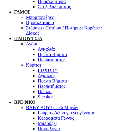
Προσκλητήρια
Σετ ξελαδώματος
ΓΑΜΟΣ
Μπομπονιέρες
Προσκλητήρια
Στέφανα / Ποτήρια / Ποτήρια / Καράφα /
Δίσκος
ΠΑΠΟΥΤΣΙΑ
Αγόρι
Αγκαλιάς
Πρώτα Βήματα
Περπατήματος
Κορίτσι
LUXURY
Αγκαλιάς
Πρώτα Βήματα
Περπατήματος
Πέδιλα
Sneaker
ΒΡΕΦΙΚΟ
ΒΑΒΥ ΒΟΥ 0 – 36 Μηνών
Γούρια / Δώρα για νεογέννητα
Κεράσματα Γέννας
Μπλούζες
Παντελόνια