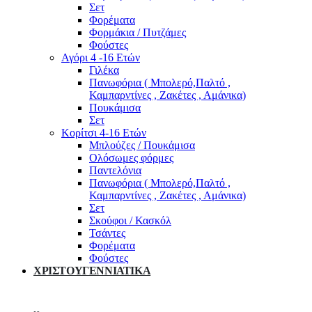
Σετ
Φορέματα
Φορμάκια / Πυτζάμες
Φούστες
Αγόρι 4 -16 Ετών
Γιλέκα
Πανωφόρια ( Μπολερό,Παλτό ,
Καμπαρντίνες , Ζακέτες , Αμάνικα)
Πουκάμισα
Σετ
Κορίτσι 4-16 Ετών
Μπλούζες / Πουκάμισα
Ολόσωμες φόρμες
Παντελόνια
Πανωφόρια ( Μπολερό,Παλτό ,
Καμπαρντίνες , Ζακέτες , Αμάνικα)
Σετ
Σκούφοι / Κασκόλ
Τσάντες
Φορέματα
Φούστες
ΧΡΙΣΤΟΥΓΕΝΝΙΑΤΙΚΑ