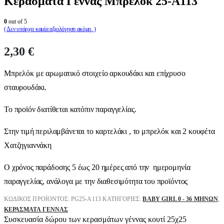
Κεράσματα Γέννας Μπρελόκ 25-Α113
0
out of 5
( Δεν υπάρχει καμία αξιολόγηση ακόμη. )
2,30
€
Μπρελόκ με αρωματικό στοιχείο αρκουδάκι και επίχρυσο
σταυρουδάκι.
Το προϊόν διατίθεται κατόπιν παραγγελίας.
Στην τιμή περιλαμβάνεται το καρτελάκι , το μπρελόκ και 2 κουφέτα
Χατζηγιαννάκη
Ο χρόνος παράδοσης 5 έως 20 ημέρες από την ημερομηνία
παραγγελίας, ανάλογα με την διαθεσιμότητα του προϊόντος
ΚΩΔΙΚΌΣ ΠΡΟΪΌΝΤΟΣ:
PG25-A113
ΚΑΤΗΓΟΡΊΕΣ:
BABY GIRL 0 - 36 ΜΗΝΏΝ
,
ΚΕΡΆΣΜΑΤΑ ΓΈΝΝΑΣ
Συσκευασία δώρου των κερασμάτων γέννας κουτί 25χ25