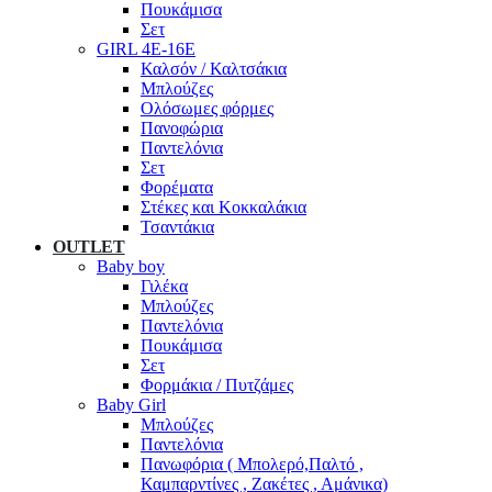
Πουκάμισα
Σετ
GIRL 4Ε-16Ε
Καλσόν / Καλτσάκια
Μπλούζες
Ολόσωμες φόρμες
Πανοφώρια
Παντελόνια
Σετ
Φορέματα
Στέκες και Κοκκαλάκια
Τσαντάκια
OUTLET
Baby boy
Γιλέκα
Μπλούζες
Παντελόνια
Πουκάμισα
Σετ
Φορμάκια / Πυτζάμες
Baby Girl
Μπλούζες
Παντελόνια
Πανωφόρια ( Μπολερό,Παλτό ,
Καμπαρντίνες , Ζακέτες , Αμάνικα)