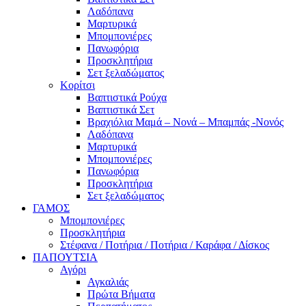
Λαδόπανα
Μαρτυρικά
Μπομπονιέρες
Πανωφόρια
Προσκλητήρια
Σετ ξελαδώματος
Κορίτσι
Βαπτιστικά Ρούχα
Βαπτιστικά Σετ
Βραχιόλια Μαμά – Νονά – Μπαμπάς -Νονός
Λαδόπανα
Μαρτυρικά
Μπομπονιέρες
Πανωφόρια
Προσκλητήρια
Σετ ξελαδώματος
ΓΑΜΟΣ
Μπομπονιέρες
Προσκλητήρια
Στέφανα / Ποτήρια / Ποτήρια / Καράφα / Δίσκος
ΠΑΠΟΥΤΣΙΑ
Αγόρι
Αγκαλιάς
Πρώτα Βήματα