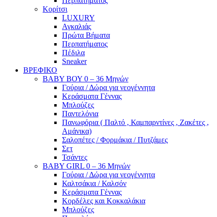
Περπατήματος
Κορίτσι
LUXURY
Αγκαλιάς
Πρώτα Βήματα
Περπατήματος
Πέδιλα
Sneaker
ΒΡΕΦΙΚΟ
ΒΑΒΥ ΒΟΥ 0 – 36 Μηνών
Γούρια / Δώρα για νεογέννητα
Κεράσματα Γέννας
Μπλούζες
Παντελόνια
Πανωφόρια ( Παλτό , Καμπαρντίνες , Ζακέτες ,
Αμάνικα)
Σαλοπέτες / Φορμάκια / Πυτζάμες
Σετ
Τσάντες
BABY GIRL 0 – 36 Μηνών
Γούρια / Δώρα για νεογέννητα
Καλτσάκια / Καλσόν
Κεράσματα Γέννας
Κορδέλες και Κοκκαλάκια
Μπλούζες