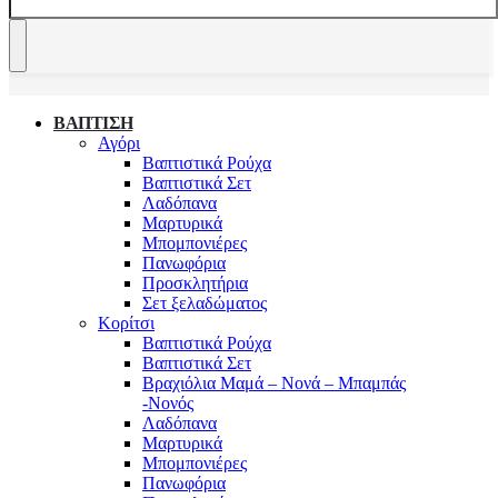
ΒΑΠΤΙΣΗ
Αγόρι
Βαπτιστικά Ρούχα
Βαπτιστικά Σετ
Λαδόπανα
Μαρτυρικά
Μπομπονιέρες
Πανωφόρια
Προσκλητήρια
Σετ ξελαδώματος
Κορίτσι
Βαπτιστικά Ρούχα
Βαπτιστικά Σετ
Βραχιόλια Μαμά – Νονά – Μπαμπάς
-Νονός
Λαδόπανα
Μαρτυρικά
Μπομπονιέρες
Πανωφόρια