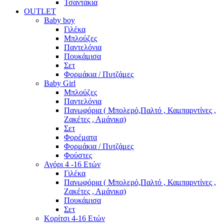
Τσαντάκια
OUTLET
Baby boy
Γιλέκα
Μπλούζες
Παντελόνια
Πουκάμισα
Σετ
Φορμάκια / Πυτζάμες
Baby Girl
Μπλούζες
Παντελόνια
Πανωφόρια ( Μπολερό,Παλτό , Καμπαρντίνες ,
Ζακέτες , Αμάνικα)
Σετ
Φορέματα
Φορμάκια / Πυτζάμες
Φούστες
Αγόρι 4 -16 Ετών
Γιλέκα
Πανωφόρια ( Μπολερό,Παλτό , Καμπαρντίνες ,
Ζακέτες , Αμάνικα)
Πουκάμισα
Σετ
Κορίτσι 4-16 Ετών