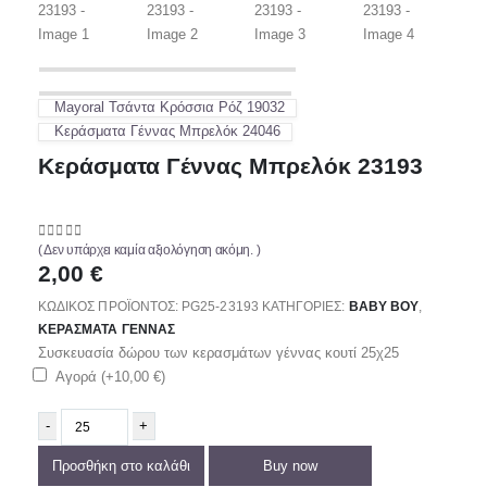
Mayoral Τσάντα Κρόσσια Ρόζ 19032
Κεράσματα Γέννας Μπρελόκ 24046
Κεράσματα Γέννας Μπρελόκ 23193
0
out of 5
( Δεν υπάρχει καμία αξιολόγηση ακόμη. )
2,00
€
ΚΩΔΙΚΌΣ ΠΡΟΪΌΝΤΟΣ:
PG25-23193
ΚΑΤΗΓΟΡΊΕΣ:
ΒΑΒΥ ΒΟΥ
,
ΚΕΡΆΣΜΑΤΑ ΓΈΝΝΑΣ
Συσκευασία δώρου των κερασμάτων γέννας κουτί 25χ25
Αγορά (+
10,00
€
)
-
+
Προσθήκη στο καλάθι
Buy now